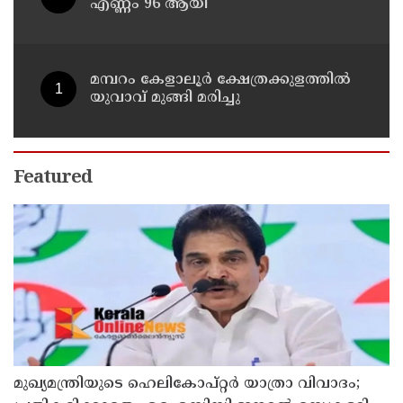
എണ്ണം 96 ആയി
മമ്പറം കേളാലൂർ ക്ഷേത്രക്കുളത്തിൽ
യുവാവ് മുങ്ങി മരിച്ചു
Featured
മുഖ്യമന്ത്രിയുടെ ഹെലികോപ്റ്റര്‍ യാത്രാ വിവാദം;