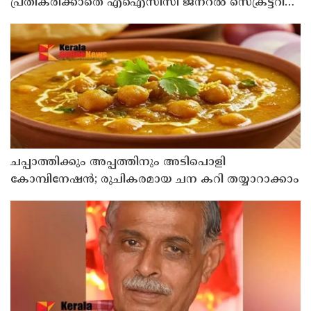
പ്രതികരിക്കാതെ എഐസിസി ജനറല്‍ സെക്രട്ടറി
കെ സി വേണുഗോപാല്‍
ചപ്പാത്തിക്കും അപ്പത്തിനും അടിപൊളി
കോമ്പിനേഷൻ; രുചികരമായ ചന കറി തയ്യാറാക്കാം