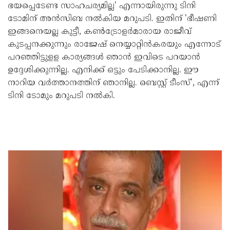
ഭയപ്പെടേണ്ട സാഹചര്യമില്ല' എന്നായിരുന്നു ടിനി
ടോമിന് അൻസിബ നൽകിയ മറുപടി. ഇതിന് 'ഭീഷണി
ഇങ്ങനെയല്ല കുട്ടീ, കൺട്രോളർമാരായ രാജീവ്
കുടപ്പനക്കുന്നും രാജേഷ് നെയ്യാറ്റിൻകരയും എന്നോട്
പറഞ്ഞിട്ടുളള കാര്യങ്ങൾ ഞാൻ ഇവിടെ പറയാൻ
ഉദ്ദേശിക്കുന്നില്ല. എനിക്ക് ഒട്ടും പേടിക്കാനില്ല. ഈ
നാറിയ വർത്താനത്തിന് ഞാനില്ല. ബെസ്റ്റ് ടീംസ്', എന്ന്
ടിനി ടോമും മറുപടി നൽകി.