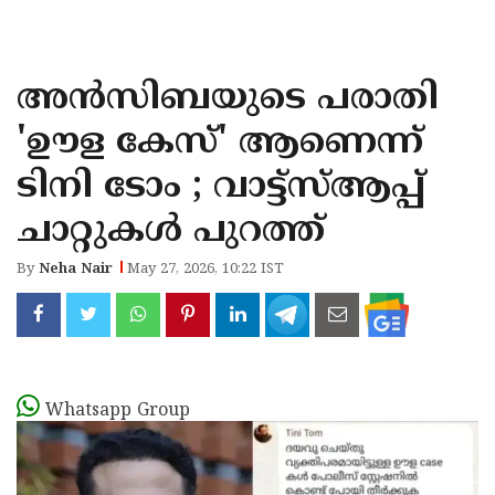
KOZHIKODE
WAYANAD
അൻസിബയുടെ പരാതി
KANNUR
'ഊള കേസ്' ആണെന്ന്
KASARAGOD
ടിനി ടോം ; വാട്ട്‌സ്ആപ്പ്
ചാറ്റുകൾ പുറത്ത്
By
Neha Nair
May 27, 2026, 10:22 IST
Whatsapp Group