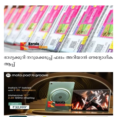
മടങ്ങി
ഭാഗ്യക്കുറി നറുക്കെടുപ്പ് ഫലം അറിയാൻ ഔദ്യോഗിക
ആപ്പ്