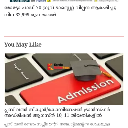
മോട്ടോ പാഡ് 70 ഗ്രൂവ് ടാബ്ലെറ്റ് വില്പന ആരംഭിച്ചു;
വില 32,999 രൂപ മുതൽ
You May Like
പ്ലസ് വൺ സ്‌കൂൾ/കോമ്പിനേഷൻ ട്രാൻസ്ഫർ
അഡ്മിഷൻ ആഗസ്ത് 10, 11 തീയതികളിൽ
പ്ലസ് വൺ രണ്ടാം സപ്ലിമെന്ററി അലോട്ട്‌മെന്റിനു ശേഷമുള്ള