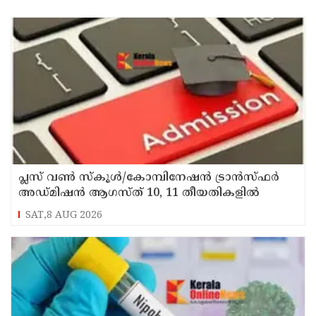
പ്ലസ് വൺ സ്‌കൂൾ/കോമ്പിനേഷൻ ട്രാൻസ്ഫർ
അഡ്മിഷൻ ആഗസ്ത് 10, 11 തീയതികളിൽ
SAT,8 AUG 2026