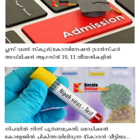
പ്ലസ് വൺ സ്‌കൂൾ/കോമ്പിനേഷൻ ട്രാൻസ്ഫർ
അഡ്മിഷൻ ആഗസ്ത് 10, 11 തീയതികളിൽ
നിപയിൽ നിന്ന് പൂർണമുക്തി; മെഡിക്കൽ
കോളേജിൽ ചികിത്സയിലിരുന്ന 43കാരൻ വീട്ടിലേക്ക്