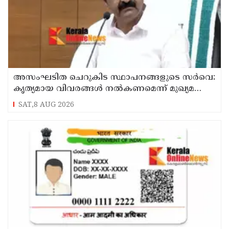
അസംഘടിത ചെറുകിട സ്ഥാപനങ്ങളുടെ സർവെ:
കൃത്യമായ വിവരങ്ങൾ നൽകണമെന്ന് മുഖ്യമന്ത്രി
വി ഡി സതീശൻ
SAT,8 AUG 2026