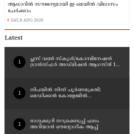
ആധാറിൽ സൗജന്യമായി ഇ-മെയിൽ വിലാസം
ചേർക്കാം
SAT,8 AUG 2026
Latest
പ്ലസ് വൺ സ്‌കൂൾ/കോമ്പിനേഷൻ
ട്രാൻസ്ഫർ അഡ്മിഷൻ ആഗസ്ത് 10,
11 തീയതികളിൽ
നിപയിൽ നിന്ന് പൂർണമുക്തി;
മെഡിക്കൽ കോളേജിൽ
ചികിത്സയിലിരുന്ന 43കാരൻ
വീട്ടിലേക്ക് മടങ്ങി
ഭാഗ്യക്കുറി നറുക്കെടുപ്പ് ഫലം
അറിയാൻ ഔദ്യോഗിക ആപ്പ്