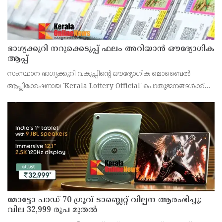
ഭാഗ്യക്കുറി നറുക്കെടുപ്പ് ഫലം അറിയാൻ ഔദ്യോഗിക
ആപ്പ്
സംസ്ഥാന ഭാഗ്യക്കുറി വകുപ്പിന്റെ ഔദ്യോഗിക മൊബൈൽ
ആപ്ലിക്കേഷനായ 'Kerala Lottery Official' പൊതുജനങ്ങൾക്ക്
ലഭ്യമാണെന്ന് കേരള സംസ്ഥാന ഭാഗ്യക്കുറി വകുപ്പ് ഡയറക്ടർ
അഞ്ജു കെ എസ് അറിയിച്ചു.
മോട്ടോ പാഡ് 70 ഗ്രൂവ് ടാബ്ലെറ്റ് വില്പന ആരംഭിച്ചു;
വില 32,999 രൂപ മുതൽ