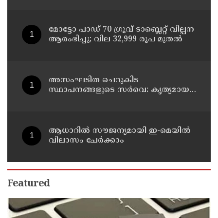
മോട്ടോ പാഡ് 70 ഗ്രൂവ് ടാബ്ലെറ്റ് വില്പന
ആരംഭിച്ചു; വില 32,999 രൂപ മുതൽ
അസംഘടിത ചെറുകിട
സ്ഥാപനങ്ങളുടെ സർവെ: കൃത്യമായ
വിവരങ്ങൾ നൽകണമെന്ന് മുഖ്യമന്ത്രി
വി ഡി സതീശൻ
ആധാറിൽ സൗജന്യമായി ഇ-മെയിൽ
വിലാസം ചേർക്കാം
Featured