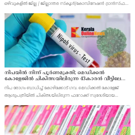
ഒഴിവുകളിൽ ജില്ല / ജില്ലാന്തര സ്‌കൂൾ/കോമ്പിനേഷൻ ട്രാൻസ്ഫർ
അലോട്ട്‌മെന്റിനായി അപേക്ഷിക്കാനുള്ള അവസരം ആഗസ്റ്റ് 7 ന്
വൈകിട്ട് 4 മണി വരെ നൽകിയിരുന്നു
നിപയിൽ നിന്ന് പൂർണമുക്തി; മെഡിക്കൽ
കോളേജിൽ ചികിത്സയിലിരുന്ന 43കാരൻ വീട്ടിലേക്ക്
മടങ്ങി
നിപ രോഗം ബാധിച്ച് കോഴിക്കോട് ഗവ. മെഡിക്കൽ കോളേജ്
ആശുപത്രിയിൽ ചികിത്സയിലിരുന്ന ഫറോക്ക് സ്വദേശിയായ
43കാരനെ ഡിസ്ചാർജ് ചെയ്തു.