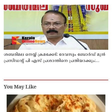
മാപ്പ് പറഞ്ഞു
ശബരിമല നെയ്യ് ക്രമക്കേട്: ദേവസ്വം ബോര്‍ഡ് മുന്‍
പ്രസിഡന്റ് പി എസ് പ്രശാന്തിനെ പ്രതിയാക്കും:
ദേവസ്വം വിജിലന്‍സ്
You May Like