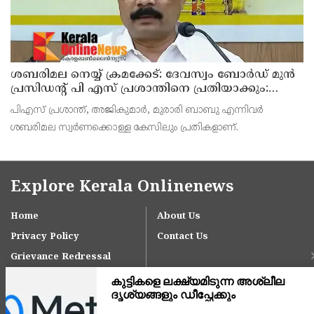
ശബരിമല നെയ്യ് ക്രമക്കേട്: ദേവസ്വം ബോര്‍ഡ് മുന്‍
പ്രസിഡന്റ് പി എസ് പ്രശാന്തിനെ പ്രതിയാക്കും:
ദേവസ്വം വിജിലന്‍സ്
പിഎസ് പ്രശാന്ത്, അജികുമാര്‍, മുരാരി ബാബു എന്നിവര്‍
ശബരിമല സ്വര്‍ണക്കൊള്ള കേസിലും പ്രതികളാണ്.
Explore Kerala Onlinenews
Home
About Us
Privacy Policy
Contact Us
Grievance Redressal