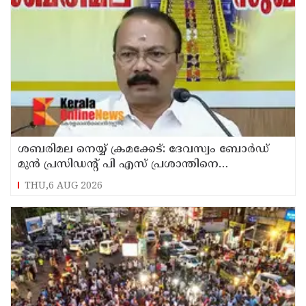
ശബരിമല നെയ്യ് ക്രമക്കേട്: ദേവസ്വം ബോര്‍ഡ്
മുന്‍ പ്രസിഡന്റ് പി എസ് പ്രശാന്തിനെ
പ്രതിയാക്കും: ദേവസ്വം വിജിലന്‍സ്
THU,6 AUG 2026