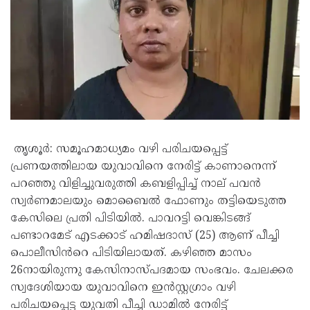
തൃശൂർ: സമൂഹമാധ്യമം വഴി പരിചയപ്പെട്ട്
പ്രണയത്തിലായ യുവാവിനെ നേരിട്ട് കാണാനെന്ന്
പറഞ്ഞു വിളിച്ചുവരുത്തി കബളിപ്പിച്ച് നാല് പവൻ
സ്വർണമാലയും മൊബൈൽ ഫോണും തട്ടിയെടുത്ത
കേസിലെ പ്രതി പിടിയിൽ. പാവറട്ടി വെങ്കിടങ്ങ്
പണ്ടാറമേട് എടക്കാട് ഹമിഷദാസ് (25) ആണ് പീച്ചി
പൊലീസിൻറെ പിടിയിലായത്. കഴിഞ്ഞ മാസം
26നായിരുന്നു കേസിനാസ്പദമായ സംഭവം. ചേലക്കര
സ്വദേശിയായ യുവാവിനെ ഇൻസ്റ്റഗ്രാം വഴി
പരിചയപ്പെട്ട യുവതി പീച്ചി ഡാമിൽ നേരിട്ട്