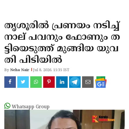
KOZHIKODE
WAYANAD
തൃശൂരിൽ പ്രണയം നടിച്ച്
KANNUR
നാല് പവനും ഫോണും ത
KASARAGOD
ട്ടിയെടുത്ത് മുങ്ങിയ യുവ
തി പിടിയിൽ
By
Neha Nair
Jul 8, 2026, 15:35 IST
Whatsapp Group