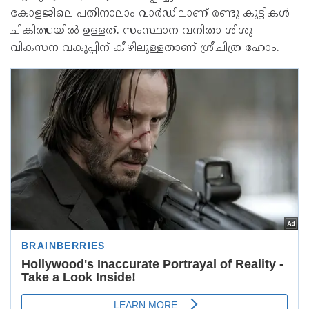
കോളജിലെ പതിനാലാം വാർഡിലാണ് രണ്ടു കുട്ടികൾ
ചികിത്സയിൽ ഉള്ളത്. സംസ്ഥാന വനിതാ ശിശു
വികസന വകുപ്പിന് കീഴിലുള്ളതാണ് ശ്രീചിത്ര ഹോം.