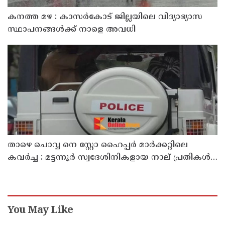
കനത്ത മഴ : കാസർകോട് ജില്ലയിലെ വിദ്യാഭ്യാസ
സ്ഥാപനങ്ങൾക്ക് നാളെ അവധി
താഴെ ചൊവ്വ നെ സ്റ്റോ ഹൈപ്പർ മാർക്കറ്റിലെ
കവർച്ച : മട്ടന്നൂർ സ്വദേശിനികളായ നാല് പ്രതികൾ
പിടിയിൽ
You May Like