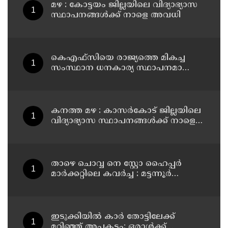
മഴ : കോട്ടയം ജില്ലയിലെ വിദ്യാഭ്യാസ
സ്ഥാപനങ്ങൾക്ക് നാളെ അവധി
കെഎഫ്‌സിയെ രാജ്യത്തെ മികച്ച
സംസ്ഥാന ധനകാര്യ സ്ഥാപനമാക്കും:
മുഖ്യമന്ത്രി വി ഡി സതീശൻ
കനത്ത മഴ : കാസർകോട് ജില്ലയിലെ
വിദ്യാഭ്യാസ സ്ഥാപനങ്ങൾക്ക് നാളെ
അവധി
താഴെ ചൊവ്വ നെ സ്റ്റോ ഹൈപ്പർ
മാർക്കറ്റിലെ കവർച്ച : മട്ടന്നൂർ
സ്വദേശിനികളായ നാല് പ്രതികൾ
പിടിയിൽ
ഇടുക്കിയിൽ കാർ തോട്ടിലേക്ക്
മറിഞ്ഞ് അപകടം; ഒരാൾക്ക്