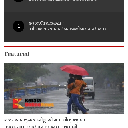
ദാരുണാന്ത്യം
റോഡ്‌സുരക്ഷ ;
നിയമലംഘകർക്കെതിരെ കർശന
നടപടി: കൊല്ലം ജില്ലാ കലക്ടർ
Featured
മഴ : കോട്ടയം ജില്ലയിലെ വിദ്യാഭ്യാസ
സ്ഥാപനങ്ങൾക്ക് നാളെ അവധി