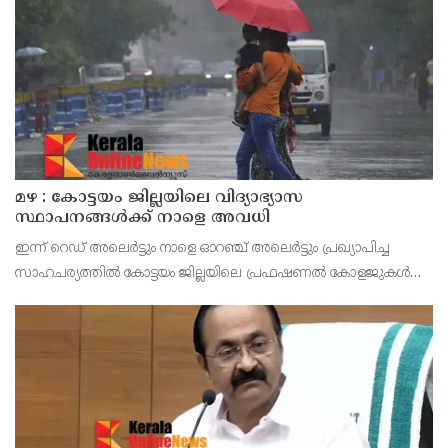
മഴ : കോട്ടയം ജില്ലയിലെ വിദ്യാഭ്യാസ
സ്ഥാപനങ്ങൾക്ക് നാളെ അവധി
ഇന്ന് റെഡ് അലെർട്ടും നാളെ ഓറഞ്ച് അലെർട്ടും പ്രഖ്യാപിച്ച
സാഹചര്യത്തിൽ കോട്ടയം ജില്ലയിലെ പ്രഫഷണൽ കോളജുകൾ
ഉൾപ്പെടെ എല്ലാ വിദ്യാഭ്യാസ സ്ഥാപനങ്ങൾക്കും നാളെ (ഓഗസ്റ്റ് 7,
വെള്ളി) ജില്ലാ കളക്ടർ ചേതൻ കുമാർ മീ