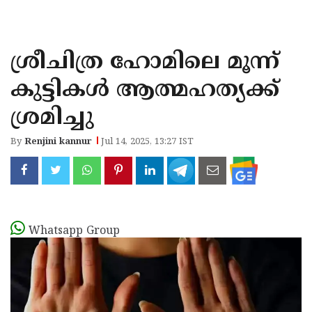
KOZHIKODE
WAYANAD
ശ്രീചിത്ര ഹോമിലെ മൂന്ന്
KANNUR
കുട്ടികൾ ആത്മഹത്യക്ക്
KASARAGOD
ശ്രമിച്ചു
By
Renjini kannur
Jul 14, 2025, 13:27 IST
Whatsapp Group