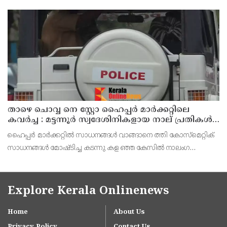
പ്രഖ്യാപിച്ചിട്ടുള്ളതിനാൽ മുൻകരുതൽ നടപടിയായി ജില്ലയിലെ
പ്രൊഫഷണൽ കോളേജുകൾ ഉൾപ്പെടെയുള്ള എല്ലാ വിദ്യാഭ്യാ
താഴെ ചൊവ്വ നെ സ്റ്റോ ഹൈപ്പർ മാർക്കറ്റിലെ
കവർച്ച : മട്ടന്നൂർ സ്വദേശിനികളായ നാല് പ്രതികൾ
പിടിയിൽ
ഹൈപ്പർ മാർക്കറ്റിൽ സാധനങ്ങൾ വാങ്ങാനെ ത്തി കോസ്മെറ്റിക്
സാധനങ്ങൾ മോഷ്ടിച്ച കടന്നു കള ഞ്ഞ കേസിൽ നാലംഗ
വനിതാസംഘത്തെ പിടികൂടി. മട്ട ന്നൂർ സ്വദേശികളും
ബന്ധുക്കളുമായ റൂബി (35),ആശ(54), ലക്ഷ്മിക്കുട്ടി (70),
Explore Kerala Onlinenews
Home
About Us