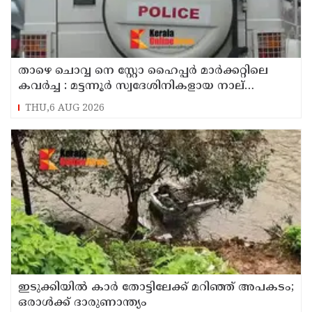
താഴെ ചൊവ്വ നെ സ്റ്റോ ഹൈപ്പർ മാർക്കറ്റിലെ
കവർച്ച : മട്ടന്നൂർ സ്വദേശിനികളായ നാല്
പ്രതികൾ പിടിയിൽ
THU,6 AUG 2026
ഇടുക്കിയിൽ കാർ തോട്ടിലേക്ക് മറിഞ്ഞ് അപകടം;
ഒരാൾക്ക് ദാരുണാന്ത്യം