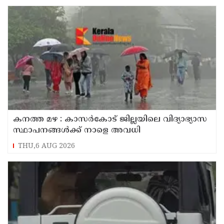
കനത്ത മഴ : കാസർകോട് ജില്ലയിലെ വിദ്യാഭ്യാസ
സ്ഥാപനങ്ങൾക്ക് നാളെ അവധി
THU,6 AUG 2026