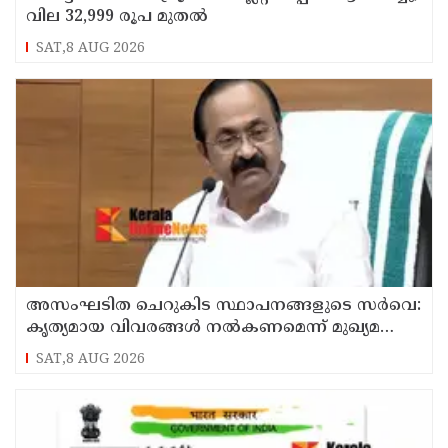
വില 32,999 രൂപ മുതൽ
SAT,8 AUG 2026
അസംഘടിത ചെറുകിട സ്ഥാപനങ്ങളുടെ സർവെ:
കൃത്യമായ വിവരങ്ങൾ നൽകണമെന്ന് മുഖ്യമന്ത്രി
വി ഡി സതീശൻ
SAT,8 AUG 2026