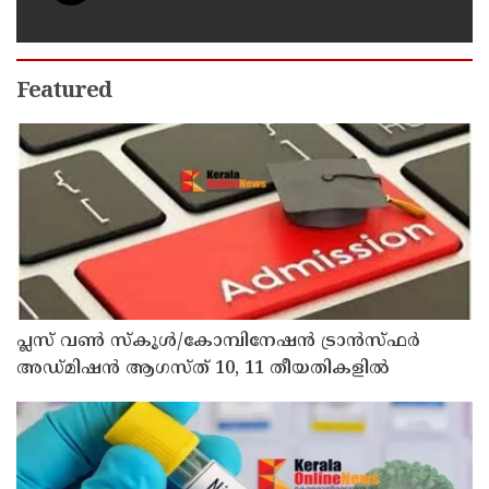
Featured
പ്ലസ് വൺ സ്‌കൂൾ/കോമ്പിനേഷൻ ട്രാൻസ്ഫർ
അഡ്മിഷൻ ആഗസ്ത് 10, 11 തീയതികളിൽ