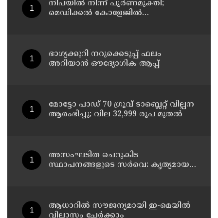
നിപയിൽ നിന്ന് പൂർണമുക്തി;
മെഡിക്കൽ കോളേജിൽ
ചികിത്സയിലിരുന്ന 43കാരൻ
വീട്ടിലേക്ക് മടങ്ങി
ഭാഗ്യക്കുറി നറുക്കെടുപ്പ് ഫലം
അറിയാൻ ഔദ്യോഗിക ആപ്പ്
മോട്ടോ പാഡ് 70 ഗ്രൂവ് ടാബ്ലെറ്റ് വില്പന
ആരംഭിച്ചു; വില 32,999 രൂപ മുതൽ
അസംഘടിത ചെറുകിട
സ്ഥാപനങ്ങളുടെ സർവെ: കൃത്യമായ
വിവരങ്ങൾ നൽകണമെന്ന് മുഖ്യമന്ത്രി
വി ഡി സതീശൻ
ആധാറിൽ സൗജന്യമായി ഇ-മെയിൽ
വിലാസം ചേർക്കാം