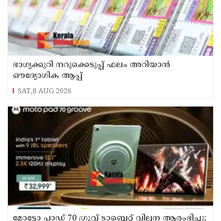
ഭാഗ്യക്കുറി നറുക്കെടുപ്പ് ഫലം അറിയാൻ
ഔദ്യോഗിക ആപ്പ്
SAT,8 AUG 2026
മോട്ടോ പാഡ് 70 ഗ്രൂവ് ടാബ്ലെറ്റ് വില്പന ആരംഭിച്ചു;