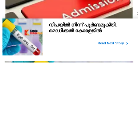
പ്ലസ് വൺ സ്‌കൂൾ/കോമ്പിനേഷൻ ട്രാൻസ്ഫർ
അഡ്മിഷൻ ആഗസ്ത് 10, 11 തീയതികളിൽ
പ്ലസ് വൺ രണ്ടാം സപ്ലിമെന്ററി അലോട്ട്‌മെന്റിനു ശേഷമുള്ള
ഒഴിവുകളിൽ ജില്ല / ജില്ലാന്തര സ്‌കൂൾ/കോമ്പിനേഷൻ ട്രാൻസ്ഫർ
അലോട്ട്‌മെന്റിനായി അപേക്ഷിക്കാനുള്ള അവസരം ആഗസ്റ്റ് 7 ന്
വൈകിട്ട് 4 മണി വരെ നൽകിയിരുന്നു
നിപയിൽ നിന്ന് പൂർണമുക്തി; മെഡിക്കൽ
കോളേജിൽ ചികിത്സയിലിരുന്ന 43കാരൻ വീട്ടിലേക്ക്
മടങ്ങി
നിപ രോഗം ബാധിച്ച് കോഴിക്കോട് ഗവ. മെഡിക്കൽ കോളേജ്