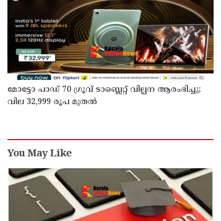
മോട്ടോ പാഡ് 70 ഗ്രൂവ് ടാബ്ലെറ്റ് വില്പന ആരംഭിച്ചു;
വില 32,999 രൂപ മുതൽ
You May Like