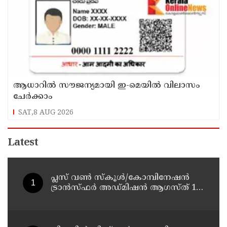
ആധാറിൽ സൗജന്യമായി ഇ-മെയിൽ വിലാസം
ചേർക്കാം
SAT,8 AUG 2026
Latest
പ്ലസ് വൺ സ്‌കൂൾ/കോമ്പിനേഷൻ
ട്രാൻസ്ഫർ അഡ്മിഷൻ ആഗസ്ത് 10,
11 തീയതികളിൽ