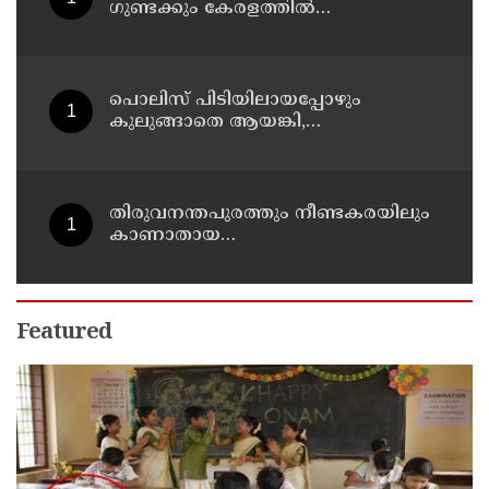
ഗുണ്ടക്കും കേരളത്തില്‍
സ്ഥാനമുണ്ടാകില്ല: രമേശ് ചെന്നിത്തല
പൊലിസ് പിടിയിലായപ്പോഴും
കുലുങ്ങാതെ ആയങ്കി,
ഒളിത്താവളങ്ങളില്‍ മാറി മാറി
താമസിച്ച് കണ്ണൂരിലെ ക്വട്ടേഷന്‍
നേതാവ്
തിരുവനന്തപുരത്തും നീണ്ടകരയിലും
കാണാതായ
മത്സ്യത്തൊഴിലാളികള്‍ക്കായി
തിരച്ചില്‍ പത്താം ദിവസത്തിലേക്ക്
Featured