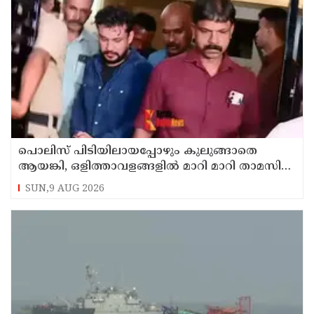
പൊലിസ് പിടിയിലായപ്പോഴും കുലുങ്ങാതെ
ആയങ്കി, ഒളിത്താവളങ്ങളില്‍ മാറി മാറി താമസിച്ച്
കണ്ണൂരിലെ ക്വട്ടേഷന്‍ നേതാവ്
SUN,9 AUG 2026