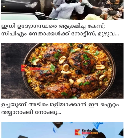
ഇഡി ഉദ്യോഗസ്ഥരെ ആക്രമിച്ച കേസ്;
സിപിഎം നേതാക്കൾക്ക് നോട്ടീസ്, മുഴുവൻ
പേരെയും ചോദ്യം ചെയ്യും
ഉച്ചയൂണ് അടിപൊളിയാക്കാൻ ഈ ഐറ്റം
തയ്യാറാക്കി നോക്കൂ...