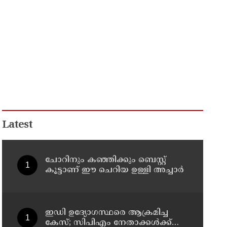
Latest
ചോറിനും കഞ്ഞിക്കും ബെസ്റ്റ്
കൂട്ടാണ് ഈ ചെറിയ ഉള്ളി അച്ചാർ
ഇഡി ഉദ്യോഗസ്ഥരെ ആക്രമിച്ച
കേസ്; സിപിഎം നേതാക്കൾക്ക്