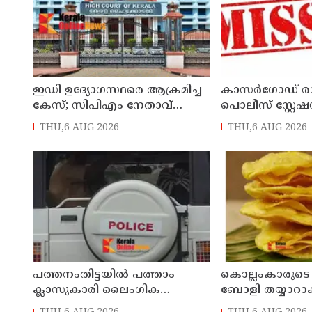
ഇഡി ഉദ്യോഗസ്ഥരെ ആക്രമിച്ച
കാസർഗോഡ് ര
കേസ്; സിപിഎം നേതാവ്
പൊലീസ് സ്റ്റേഷ
ഐപി ബിനു അടക്കം ആറു
പൊലീസ് ഓഫീ
THU,6 AUG 2026
THU,6 AUG 2026
പേർക്ക് കൂടി ജാമ്യം
കാണാനില്ലെന്ന
പത്തനംതിട്ടയിൽ പത്താം
കൊല്ലംകാരുടെ
ക്ലാസുകാരി ലൈംഗിക
ബോളി തയ്യാറാക
ചൂഷണത്തിനിരയായി;