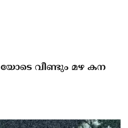
ചയോടെ വീണ്ടും മഴ കന