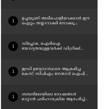
നോട്ടീസ്, മുഴുവൻ പേരെയും
ചോദ്യം ചെയ്യും
ഉച്ചയൂണ് അടിപൊളിയാക്കാൻ ഈ
ഐറ്റം തയ്യാറാക്കി നോക്കൂ...
ഡിപ്ലോമ, ഐടിഐ
യോഗ്യതയുള്ളവര്‍ക്ക് ഡിഗ്രിക്ക്
പ്രവേശനം ; ബിരുദ
പ്രവേശനത്തിന് പ്ലസ് ടു
നിര്‍ബന്ധമില്ല; ഉത്തരവ്
പുറത്തിറക്കി ഉന്നത വിദ്യാഭ്യാസ
ഇഡി ഉദ്യോഗസ്ഥരെ ആക്രമിച്ച
വകുപ്പ്
കേസ്; സിപിഎം നേതാവ് ഐപി
ബിനു അടക്കം ആറു പേർക്ക് കൂടി
ജാമ്യം
ശബരിമലയിലെ ദോഷങ്ങൾ
മാറ്റാൻ പരിഹാരക്രിയ ആരംഭിച്ച്
ദേവസ്വം; 25 ക്ഷേത്രങ്ങളിലും