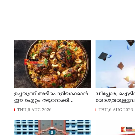
ഉച്ചയൂണ് അടിപൊളിയാക്കാൻ
ഡിപ്ലോമ, ഐ
ഈ ഐറ്റം തയ്യാറാക്കി
യോഗ്യതയുള്ളവര്‍ക
നോക്കൂ...
പ്രവേശനം ; ബി
THU,6 AUG 2026
THU,6 AUG 2026
പ്രവേശനത്തിന് പ
നിര്‍ബന്ധമില്ല; 
പുറത്തിറക്കി ഉന
വകുപ്പ്