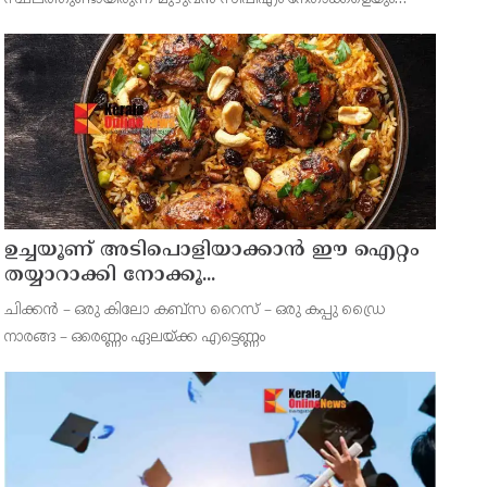
ചോദ്യം ചെയ്യും. നേതാക്കള്‍ക്ക് നോട്ടീസ് അയച്ചു തുടങ്ങി.
സിപിഐഎം സംസ്ഥാന സെക്രട്ടറി എം വി ഗോവിന്ദൻ, ജോ
ഉച്ചയൂണ് അടിപൊളിയാക്കാൻ ഈ ഐറ്റം
തയ്യാറാക്കി നോക്കൂ...
ചിക്കന്‍ – ഒരു കിലോ കബ്സ റൈസ് – ഒരു കപ്പു ഡ്രൈ
നാരങ്ങ – ഒരെണ്ണം ഏലയ്ക്ക എട്ടെണ്ണം