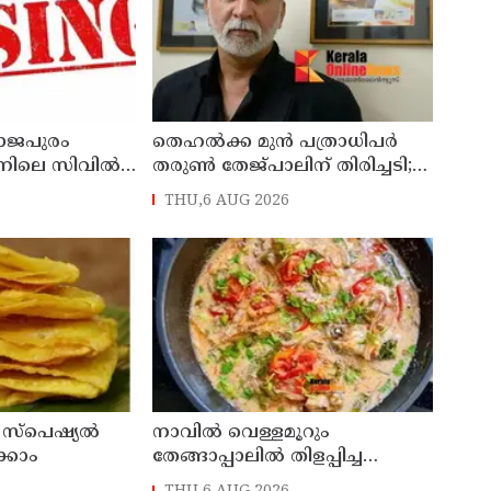
ാജപുരം
തെഹല്‍ക്ക മുന്‍ പത്രാധിപര്‍
നിലെ സിവില്‍
തരുൺ തേജ്പാലിന് തിരിച്ചടി;
സാറെ
ബലാത്സംഗ കേസില്‍
THU,6 AUG 2026
് പരാതി
കുറ്റക്കാരന്‍
 സ്പെഷ്യൽ
നാവിൽ വെള്ളമൂറും
്കാം
തേങ്ങാപ്പാലിൽ തിളപ്പിച്ച
കരിമീൻ കറി