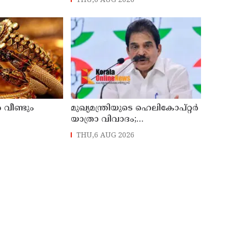
THU,6 AUG 2026
വീണ്ടും
മുഖ്യമന്ത്രിയുടെ ഹെലികോപ്റ്റര്‍
യാത്രാ വിവാദം;
പ്രതികരിക്കാതെ എഐസിസി
THU,6 AUG 2026
ജനറല്‍ സെക്രട്ടറി കെ സി
വേണുഗോപാല്‍