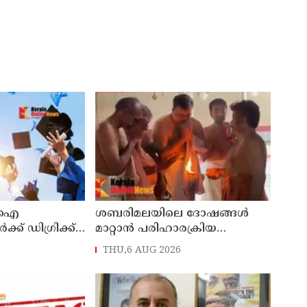
ടിഐ
ശബരിമലയിലെ ദോഷങ്ങൾ
്ക് ഡിഗ്രിക്ക്
മാറ്റാൻ പരിഹാരക്രിയ
രുദ
ആരംഭിച്ച് ദേവസ്വം; 25
THU,6 AUG 2026
്ലസ് ടു
ക്ഷേത്രങ്ങളിലും പ്രത്യേക പൂജ
ഉത്തരവ്
്നത വിദ്യാഭ്യാസ