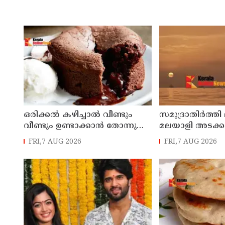
ഒരിക്കൽ കഴിച്ചാൽ വീണ്ടും
സമുദ്രാതിർത്തി 
വീണ്ടും ഉണ്ടാക്കാൻ തോന്നുന്ന
മലയാളി അടക്ക
മധുരവിഭവം
മത്സ്യതൊഴിലാ
FRI,7 AUG 2026
FRI,7 AUG 2026
കസ്റ്റഡിയിലെടുത
നാവികസേന