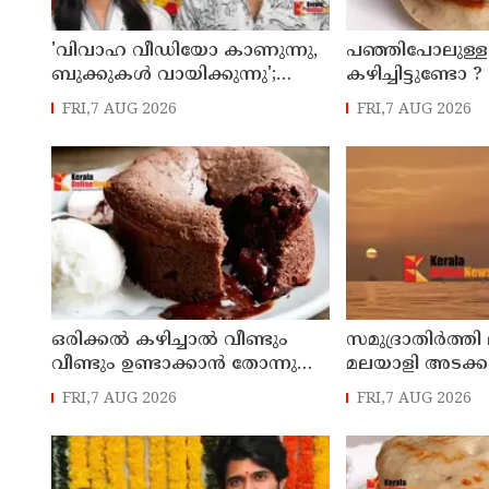
'വിവാഹ വീഡിയോ കാണുന്നു,
പഞ്ഞിപോലുള
ബുക്കുകള്‍ വായിക്കുന്നു';
കഴിച്ചിട്ടുണ്ടോ ?
വിശ്രമ ജീവിതത്തെക്കുറിച്ച്
FRI,7 AUG 2026
FRI,7 AUG 2026
രശ്മിക മന്ദാന
ഒരിക്കൽ കഴിച്ചാൽ വീണ്ടും
സമുദ്രാതിർത്തി 
വീണ്ടും ഉണ്ടാക്കാൻ തോന്നുന്ന
മലയാളി അടക്ക
മധുരവിഭവം
മത്സ്യതൊഴിലാ
FRI,7 AUG 2026
FRI,7 AUG 2026
കസ്റ്റഡിയിലെടുത
നാവികസേന