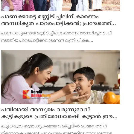
പാണക്കാട്ടെ മണ്ണിടിച്ചിലിന് കാരണം
അനധികൃത പാറപൊട്ടിക്കൽ; പ്രദേശത്ത്
ഇനി ഒരു തരത്തിലുള്ള നിർമാണ
പാണക്കാട്ടുണ്ടായ മണ്ണിടിച്ചിലിന് കാരണം അനധികൃതമായി
പ്രവർത്തനങ്ങളും അനുവദിക്കില്ലെന്ന് മന്ത്രി
നടത്തിയ പാറപൊട്ടിക്കലാണെന്ന് മന്ത്രി പി.കെ.
പികെ കുഞ്ഞാലിക്കുട്ടി
കുഞ്ഞാലിക്കുട്ടി. നിർമ്മാണ ആവശ്യങ്ങൾക്കായി മണ്ണ് മാറ്റാൻ
മാത്രമാണ് നഗരസഭ അനുമതി നൽകിയിരുന്നത്. എന്നാൽ ഇത
പതിവായി അസുഖം വരുന്നുവോ?
കുട്ടികളുടെ പ്രതിരോധശേഷി കൂട്ടാൻ ഈ
ഭക്ഷണങ്ങൾ കൊടുക്കൂ
കുട്ടികളുടെ ആരോഗ്യകരമായ വളർച്ചയിൽ ഭക്ഷണത്തിന്
നിർണായക പങ്കുണ്ട്. പലപ്പോഴും ഇടയ്ക്കിടെ അസുഖങ്ങൾ