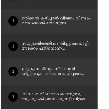
കൂട്ടാൻ ഈ ഭക്ഷണങ്ങൾ
കൊടുക്കൂ
ഒരിക്കൽ കഴിച്ചാൽ വീണ്ടും വീണ്ടും
ഉണ്ടാക്കാൻ തോന്നുന്ന
മധുരവിഭവം
സമുദ്രാതിർത്തി ലംഘിച്ചു; മലയാളി
അടക്കം പതിനൊന്ന്
മത്സ്യതൊഴിലാളികളെ
കസ്റ്റഡിയിലെടുത്ത് ശ്രീലങ്കൻ
നാവികസേന
ഉരുകുന്ന ചീസും സ്പൈസി
ഫില്ലിങ്ങും; ഒരിക്കൽ കഴിച്ചാൽ
വീണ്ടും ചോദിക്കും
'വിവാഹ വീഡിയോ കാണുന്നു,
ബുക്കുകള്‍ വായിക്കുന്നു'; വിശ്രമ
ജീവിതത്തെക്കുറിച്ച് രശ്മിക മന്ദാന