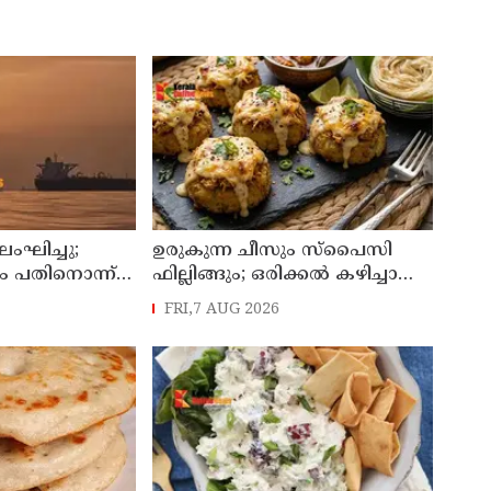
ലംഘിച്ചു;
ഉരുകുന്ന ചീസും സ്പൈസി
ം പതിനൊന്ന്
ഫില്ലിങ്ങും; ഒരിക്കൽ കഴിച്ചാൽ
ളികളെ
വീണ്ടും ചോദിക്കും
FRI,7 AUG 2026
്ത് ശ്രീലങ്കൻ