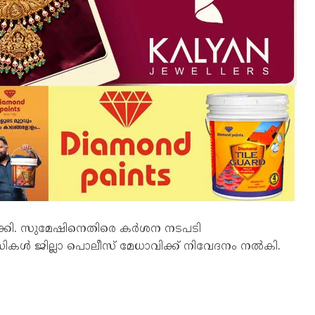
ാക്കി. സുമേഷിനെതിരെ കർശന നടപടി
സികള്‍ ജില്ലാ പൊലീസ് മേധാവിക്ക് നിവേദനം നല്‍കി.