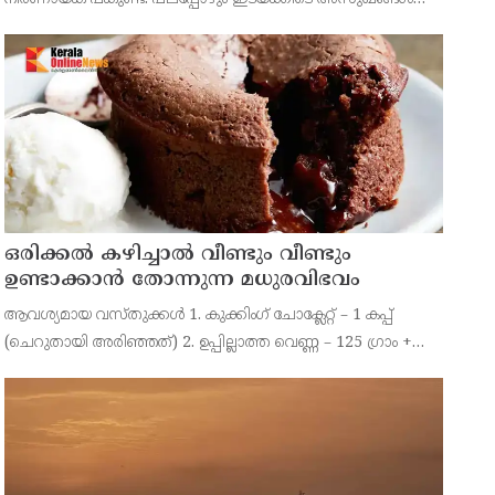
വരുന്നതിന് പ്രധാന കാരണം രോഗപ്രതിരോധശേഷി
കുറയുന്നതാണ്.
ഒരിക്കൽ കഴിച്ചാൽ വീണ്ടും വീണ്ടും
ഉണ്ടാക്കാൻ തോന്നുന്ന മധുരവിഭവം
ആവശ്യമായ വസ്തുക്കൾ 1. കുക്കിംഗ് ചോക്ലേറ്റ് – 1 കപ്പ്
(ചെറുതായി അരിഞ്ഞത്) 2. ഉപ്പില്ലാത്ത വെണ്ണ – 125 ഗ്രാം +
റമേക്കിൻ (ചെറിയ ബൗൾ) ഗ്രീസ് ചെയ്യാൻ 3. മുട്ട – 4 എണ്ണം 4.
പഞ്ചസാര – അര കപ്പ് + 2 ടേബിൾസ്പൂ