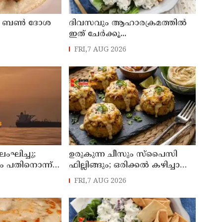
്ള ബൺ ദോശ
ദിവസവും ആഹാരക്രമത്തിൽ
ഇത് ചേർക്കൂ...
FRI,7 AUG 2026
ലംഘിച്ചു;
ഉരുകുന്ന ചീസും സ്പൈസി
ം പതിനൊന്ന്
ഫില്ലിങ്ങും; ഒരിക്കൽ കഴിച്ചാൽ
ളികളെ
വീണ്ടും ചോദിക്കും
FRI,7 AUG 2026
്ത് ശ്രീലങ്കൻ