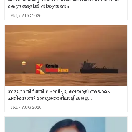
റെഡ് അലർട്ട്: സംസ്ഥാനത്തെ വിനോദസഞ്ചാര
കേന്ദ്രങ്ങളിൽ നിയന്ത്രണം
FRI,7 AUG 2026
സമുദ്രാതിർത്തി ലംഘിച്ചു; മലയാളി അടക്കം
പതിനൊന്ന് മത്സ്യതൊഴിലാളികളെ
കസ്റ്റഡിയിലെടുത്ത് ശ്രീലങ്കൻ നാവികസേന
FRI,7 AUG 2026