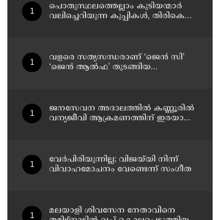
പ്രതിഷേധത്തിലേക്ക്
പൊതുസ്ഥലത്തെല്ലാം കുടിയന്മാര്‍
വലിച്ചെറിയുന്ന കുപ്പികള്‍, തിരികെ
വാങ്ങുന്നത് നിര്‍ത്തുന്നതോടെ ഇത്
ഇരട്ടിക്കും, കോടികളുടെ ലാഭമുള്ള
പദ്ധതി നിര്‍ത്തിയത് എന്തിന്?
സര്‍ക്കാരിന്റേത് തലതിരിഞ്ഞ
വളരെ സത്യസന്ധരാണ് ‘ജെൻ സി’
തീരുമാനമോ?
‘ജെൻ ആൽഫ’ തുടങ്ങിയ
യുവതലമുറ ; മോഹൻ ഭാഗവത്
ജനസേവന അദാലത്തിൽ കണ്ണൂരിൽ
വന്യജീവി ആക്രമണത്തിന് ഇരയായ
30 പേർക്ക് സഹായധനം അനുവദിച്ചു
വേർപിരിയുന്നില്ല; വിജയ്‍യി നിന്ന്
വിവാഹമോചനം വേണ്ടെന്ന് സംഗീത
മലയാളി ശിവസേന നേതാവിനെ