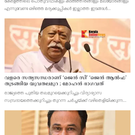
കേരളത്തിലെ പൊതുവീഥികളും കടല്‍ത്തീരങ്ങളും മലയോരങ്ങളും
നിര്‍ത്തിയത് എന്തിന്? സര്‍ക്കാരിന്റേത് തലതിരിഞ്ഞ
എന്നുവേണ്ട ഒഴിഞ്ഞ മദ്യക്കുപ്പികള്‍ ഇല്ലാത്ത ഇടങ്ങള്‍
തീരുമാനമോ?
അപൂര്‍വമാണ്.
വളരെ സത്യസന്ധരാണ് ‘ജെൻ സി’ ‘ജെൻ ആൽഫ’
തുടങ്ങിയ യുവതലമുറ ; മോഹൻ ഭാഗവത്
രാജ്യത്തെ പുതിയ തലമുറയെക്കുറിച്ചും വിദ്യാഭ്യാസ
സമ്പ്രദായത്തെക്കുറിച്ചും തുറന്ന ചർച്ചയ്ക്ക് വഴിതെളിയിക്കുന്ന
നിർണ്ണായക പ്രസ്താവനയുമായി ആർ.എസ്.എസ് മേധാവി
മോഹൻ ഭാഗവത് രംഗത്ത്. നിലവിലെ തലമുറയെക്കാൾ വളരെ