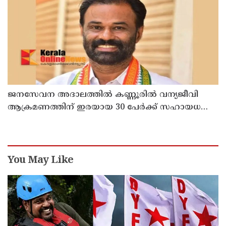
ജനസേവന അദാലത്തിൽ കണ്ണൂരിൽ വന്യജീവി
ആക്രമണത്തിന് ഇരയായ 30 പേർക്ക് സഹായധനം
അനുവദിച്ചു
You May Like