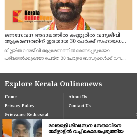
ജനസേവന അദാലത്തിൽ കണ്ണൂരിൽ വന്യജീവി
ആക്രമണത്തിന് ഇരയായ 30 പേർക്ക് സഹായധനം
അനുവദിച്ചു
ജില്ലയിൽ വന്യജീവി ആക്രമണത്തിൽ മരണപ്പെടുകയോ
പരിക്കേൽക്കുകയോ ചെയ്ത 30 പേരുടെ ബന്ധുക്കൾക്ക് വനം
വന്യജീവി വകുപ്പിന്റെ ജനസേവന ജില്ലാതല അദാലത്തിൽ
സഹായധനം അനുവദിച്ചു. സംസ്ഥാന സർക്കാരിന്റെ നൂറുദിന
പരിപാടിയിൽ
Explore Kerala Onlinenews
Home
About Us
Privacy Policy
Contact Us
Grievance Redressal