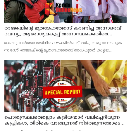
രാജേഷിന്റെ മൃതദേഹത്തോട് കാണിച്ച അനാദരവ്;
റവന്യൂ, ആരോഗ്യവകുപ്പ് അനാസ്ഥക്കെതിരെ
കടുത്ത നടപടി വേണം; ഡിവൈഎഫ്ഐ
രക്ഷാപ്രവർത്തനത്തിനിടെ ഒഴുക്കിൽപെട്ട് മരിച്ച തിരുവനന്തപുരം
ശക്തമായ പ്രതിഷേധത്തിലേക്ക്
സ്വദേശി രാജേഷിന്റെ മൃതദേഹത്തോട് അധികൃതർ കാട്ടിയ
മനുഷ്യത്വരഹിതമായ അനാദരവിനെതിരെ ഡിവൈഎഫ്ഐ
കണ്ണൂർ ജില്ലാ സെക്രട്ടറിയേറ്റ് ശക്തമായി പ്രതിഷേധിക്ക
പൊതുസ്ഥലത്തെല്ലാം കുടിയന്മാര്‍ വലിച്ചെറിയുന്ന
കുപ്പികള്‍, തിരികെ വാങ്ങുന്നത് നിര്‍ത്തുന്നതോടെ
ഇത് ഇരട്ടിക്കും, കോടികളുടെ ലാഭമുള്ള പദ്ധതി