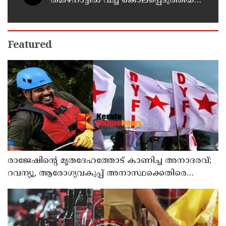
തമിഴ്നാട്ടിൽ വച്ച് കൊലപ്പെടുത്തിയ
സംഭവം ; രണ്ട് പേർ പിടിയിൽ
Featured
രാജേഷിന്റെ മൃതദേഹത്തോട് കാണിച്ച അനാദരവ്;
റവന്യൂ, ആരോഗ്യവകുപ്പ് അനാസ്ഥക്കെതിരെ
കടുത്ത നടപടി വേണം; ഡിവൈഎഫ്ഐ
ശക്തമായ പ്രതിഷേധത്തിലേക്ക്