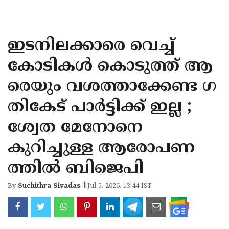
KOZHIKODE
WAYANAD
ഇടനിലക്കാരെ വെച്ച്
KANNUR
കോടികള്‍ കൊടുത്ത് ആ
KASARAGOD
രെയും വശത്താക്കേണ്ട ഗ
തികേട് പാര്‍ട്ടിക്ക് ഇല്ല ;
ശ്വേത മേനോനെ
കുറിച്ചുള്ള ആരോപണ
ത്തില്‍ ബിജെപി
By
Suchithra Sivadas
Jul 5, 2026, 13:44 IST