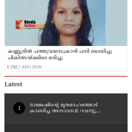
കണ്ണൂരിൽ പത്തുവയസുകാരി പനി ബാധിച്ചു
ചികിത്സയ്ക്കിടെ മരിച്ചു
FRI,7 AUG 2026
Latest
രാജേഷിന്റെ മൃതദേഹത്തോട്
കാണിച്ച അനാദരവ്; റവന്യൂ,
ആരോഗ്യവകുപ്പ് അനാസ്ഥക്കെതിരെ
കടുത്ത നടപടി വേണം;
ഡിവൈഎഫ്ഐ ശക്തമായ