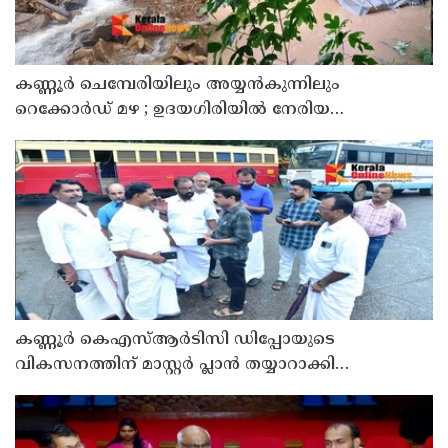
കണ്ണൂർ ചെമ്പേരിയിലും അയ്യൻകുന്നിലും
റെക്കോർഡ് മഴ ; ഉദയഗിരിയിൽ നേരിയ
ഉരുൾപൊട്ടൽ; 13 പേരെ ക്യാമ്പിലേക്ക് മാറ്റി
കണ്ണൂർ കെഎസ്ആർടിസി ഡിപ്പോയുടെ
വികസനത്തിന് മാസ്റ്റർ പ്ലാൻ തയ്യാറാക്കി
സമർപ്പിക്കും : ടി ഒ മോഹനൻ എം എൽ എ