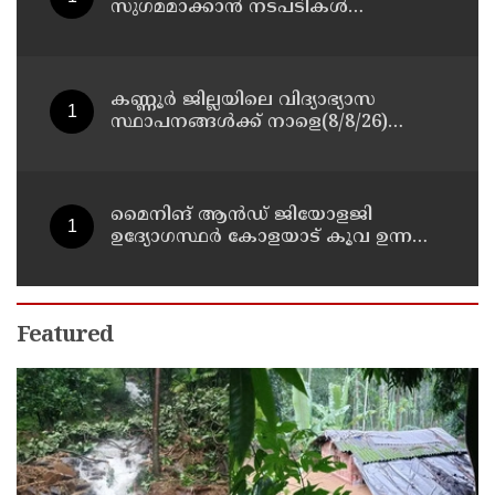
സുഗമമാക്കാന്‍ നടപടികള്‍
സ്വീകരിക്കും
കണ്ണൂർ ജില്ലയിലെ വിദ്യാഭ്യാസ
സ്ഥാപനങ്ങള്‍ക്ക് നാളെ(8/8/26)
അവധി പ്രഖ്യാപിച്ചു
മൈനിങ് ആൻഡ്​ ജിയോളജി
ഉദ്യോഗസ്ഥർ കോളയാട് കൂവ ഉന്നതി
സന്ദർശിച്ചു
Featured