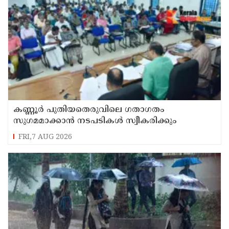
കണ്ണൂർ പുതിയതെരുവിലെ ഗതാഗതം
സുഗമമാക്കാന്‍ നടപടികള്‍ സ്വീകരിക്കും
FRI,7 AUG 2026