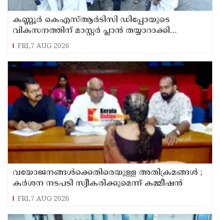
കണ്ണൂർ കെഎസ്ആർടിസി ഡിപ്പോയുടെ
വികസനത്തിന് മാസ്റ്റർ പ്ലാൻ തയ്യാറാക്കി
സമർപ്പിക്കും : ടി ഒ മോഹനൻ എം എൽ എ
FRI,7 AUG 2026
വയോജനങ്ങൾക്കെതിരെയുള്ള അതിക്രമങ്ങൾ ;
കർശന നടപടി സ്വീകരിക്കുമെന്ന് കമ്മീഷൻ
FRI,7 AUG 2026