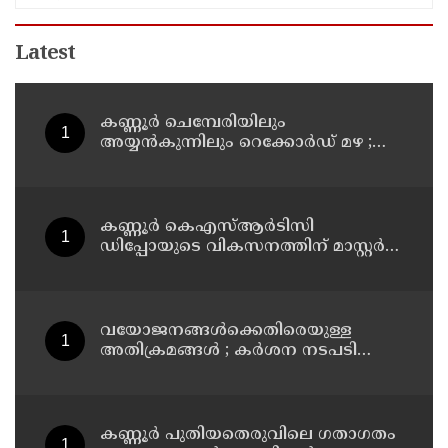
Latest
കണ്ണൂർ ചെമ്പേരിയിലും
അയ്യൻകുന്നിലും റെക്കോർഡ് മഴ ;
ഉദയഗിരിയിൽ നേരിയ ഉരുൾപൊട്ടൽ;
13 പേരെ ക്യാമ്പിലേക്ക് മാറ്റി
കണ്ണൂർ കെഎസ്ആർടിസി
ഡിപ്പോയുടെ വികസനത്തിന് മാസ്റ്റർ
പ്ലാൻ തയ്യാറാക്കി സമർപ്പിക്കും : ടി ഒ
മോഹനൻ എം എൽ എ
വയോജനങ്ങൾക്കെതിരെയുള്ള
അതിക്രമങ്ങൾ ; കർശന നടപടി
സ്വീകരിക്കുമെന്ന് കമ്മീഷൻ
കണ്ണൂർ പുതിയതെരുവിലെ ഗതാഗതം