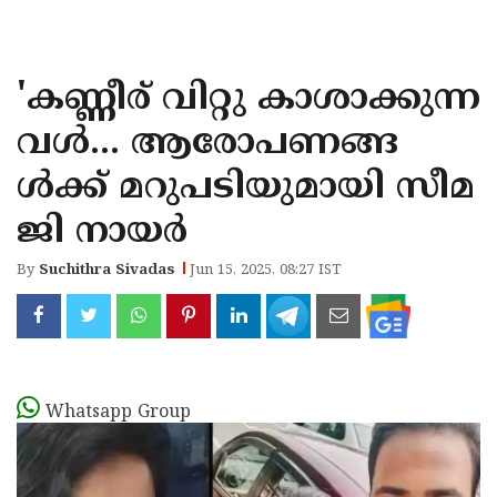
KOZHIKODE
WAYANAD
'കണ്ണീര് വിറ്റു കാശാക്കുന്ന
KANNUR
വള്‍... ആരോപണങ്ങ
KASARAGOD
ള്‍ക്ക് മറുപടിയുമായി സീമ
ജി നായര്‍
By
Suchithra Sivadas
Jun 15, 2025, 08:27 IST
Whatsapp Group