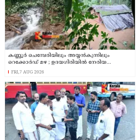
കണ്ണൂർ ചെമ്പേരിയിലും അയ്യൻകുന്നിലും
റെക്കോർഡ് മഴ ; ഉദയഗിരിയിൽ നേരിയ
ഉരുൾപൊട്ടൽ; 13 പേരെ ക്യാമ്പിലേക്ക് മാറ്റി
FRI,7 AUG 2026