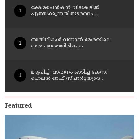
മരിച്ചു
ക്ഷേമപെൻഷൻ വീടുകളിൽ
എത്തിക്കുന്നത് തുടരണം,
സവർക്കറെ മഹത്വവത്കരിക്കുന്നതും
വന്ദേമാതരം മുഴുവൻ ചൊല്ലുന്നതും
ആർഎസ്എസ് അജൻഡയെന്ന്
പ്രതിപക്ഷ നേതാവ് പിണറായി
അതിഥികൾ വന്നാൽ മേശയിലെ
വിജയൻ
താരം ഇതായിരിക്കും
മദ്യപിച്ച് വാഹനം ഓടിച്ച കേസ്:
ഹെലൻ ഓഫ് സ്പാർട്ടയുടെ
ലൈസൻസ് സസ്പെൻഡ് ചെയ്തു
Featured