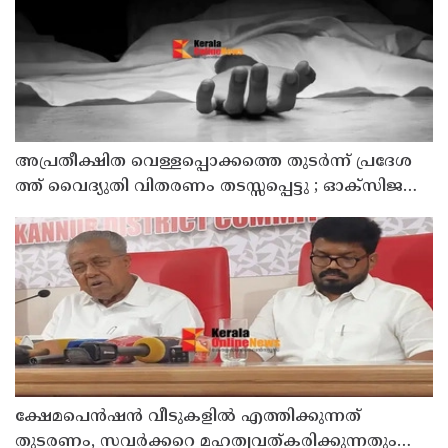
അ​പ്ര​തീ​ക്ഷി​ത വെ​ള്ള​പ്പൊ​ക്ക​ത്തെ തു​ട​ർ​ന്ന് പ്ര​ദേ​ശ​
ത്ത് വൈ​ദ്യു​തി വി​ത​ര​ണം ത​ട​സ്സ​പ്പെ​ട്ടു ; ഓക്സിജൻ
കോൺസെൻട്രേറ്റർ നിലച്ച് രോഗി മരിച്ചു
ക്ഷേമപെൻഷൻ വീടുകളിൽ എത്തിക്കുന്നത്
തുടരണം, സവർക്കറെ മഹത്വവത്കരിക്കുന്നതും