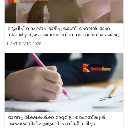
മദ്യപിച്ച് വാഹനം ഓടിച്ച കേസ്: ഹെലൻ ഓഫ്
സ്പാർട്ടയുടെ ലൈസൻസ് സസ്പെൻഡ് ചെയ്തു
SAT,8 AUG 2026
ഓണപ്പരീക്ഷകള്‍ക്ക് മാറ്റമില്ല; ഹൈസ്കൂള്‍
ടൈംടേബിള്‍ പുതുക്കി പ്രസിദ്ധീകരിച്ചു