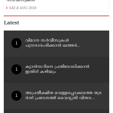
സര്‍വീസുകള്‍
SAT,8 AUG 2026
Latest
വിമാന സര്‍വീസുകള്‍
പുനരാരംഭിക്കാന്‍ ഖത്തര്‍
എയര്‍വേയ്‌സ്
ക്യാൻസറിനെ പ്രതിരോധിക്കാൻ
ഇതിന് കഴിയും
അ​പ്ര​തീ​ക്ഷി​ത വെ​ള്ള​പ്പൊ​ക്ക​ത്തെ തു​ട​
ർ​ന്ന് പ്ര​ദേ​ശ​ത്ത് വൈ​ദ്യു​തി വി​ത​ര​ണം
ത​ട​സ്സ​പ്പെ​ട്ടു ; ഓക്സിജൻ
കോൺസെൻട്രേറ്റർ നിലച്ച് രോഗി