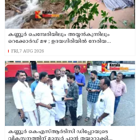
കണ്ണൂർ ചെമ്പേരിയിലും അയ്യൻകുന്നിലും
റെക്കോർഡ് മഴ ; ഉദയഗിരിയിൽ നേരിയ
ഉരുൾപൊട്ടൽ; 13 പേരെ ക്യാമ്പിലേക്ക് മാറ്റി
FRI,7 AUG 2026
കണ്ണൂർ കെഎസ്ആർടിസി ഡിപ്പോയുടെ
വികസനത്തിന് മാസ്റ്റർ പ്ലാൻ തയ്യാറാക്കി