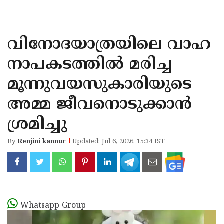
KOZHIKODE
WAYANAD
വിനോദയാത്രയിലെ വാഹ
KANNUR
നാപകടത്തിൽ മരിച്ച
KASARAGOD
മൂന്നുവയസുകാരിയുടെ
അമ്മ ജീവനൊടുക്കാൻ
ശ്രമിച്ചു
By
Renjini kannur
Updated: Jul 6, 2026, 15:34 IST
Whatsapp Group