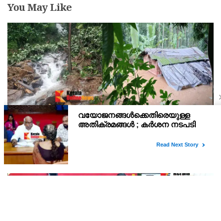
You May Like
കണ്ണൂർ ചെമ്പേരിയിലും അയ്യൻകുന്നിലും
റെക്കോർഡ് മഴ ; ഉദയഗിരിയിൽ നേരിയ
ഉരുൾപൊട്ടൽ; 13 പേരെ ക്യാമ്പിലേക്ക് മാറ്റി
വെള്ളിയാഴ്ച്ച റെഡ് അലർട്ട് പ്രഖ്യാപിച്ച കണ്ണൂർജില്ലയിലെ
ചെമ്പേരിയിലും അയ്യൻകുന്നിലും ലഭിച്ചത് റെക്കോർഡ് മഴ.
രാവിലെ 8.30 മുതലുള്ള ഏഴ് മണിക്കൂറിൽ ചെമ്പേരിയിൽ ലഭിച്ച 96
മില്ലിമീറ്റർ മഴ ആ സമയം സംസ്ഥാനത്ത