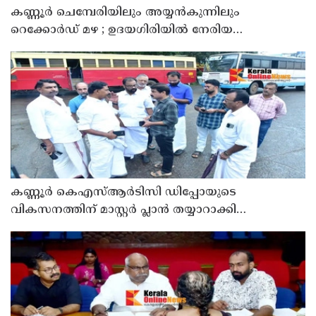
കണ്ണൂർ ചെമ്പേരിയിലും അയ്യൻകുന്നിലും
റെക്കോർഡ് മഴ ; ഉദയഗിരിയിൽ നേരിയ
ഉരുൾപൊട്ടൽ; 13 പേരെ ക്യാമ്പിലേക്ക് മാറ്റി
കണ്ണൂർ കെഎസ്ആർടിസി ഡിപ്പോയുടെ
വികസനത്തിന് മാസ്റ്റർ പ്ലാൻ തയ്യാറാക്കി
സമർപ്പിക്കും : ടി ഒ മോഹനൻ എം എൽ എ