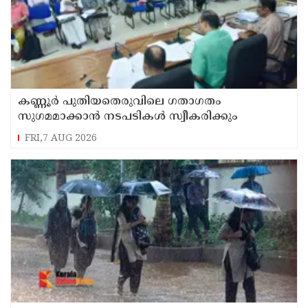
കണ്ണൂർ പുതിയതെരുവിലെ ഗതാഗതം
സുഗമമാക്കാന്‍ നടപടികള്‍ സ്വീകരിക്കും
FRI,7 AUG 2026