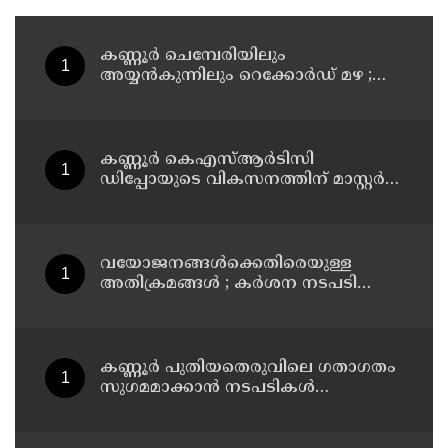
കണ്ണൂർ ചെമ്പേരിയിലും
അയ്യൻകുന്നിലും റെക്കോർഡ് മഴ ;
ഉദയഗിരിയിൽ നേരിയ ഉരുൾപൊട്ടൽ;
13 പേരെ ക്യാമ്പിലേക്ക് മാറ്റി
കണ്ണൂർ കെഎസ്ആർടിസി
ഡിപ്പോയുടെ വികസനത്തിന് മാസ്റ്റർ
പ്ലാൻ തയ്യാറാക്കി സമർപ്പിക്കും : ടി ഒ
മോഹനൻ എം എൽ എ
വയോജനങ്ങൾക്കെതിരെയുള്ള
അതിക്രമങ്ങൾ ; കർശന നടപടി
സ്വീകരിക്കുമെന്ന് കമ്മീഷൻ
കണ്ണൂർ പുതിയതെരുവിലെ ഗതാഗതം
സുഗമമാക്കാന്‍ നടപടികള്‍
സ്വീകരിക്കും