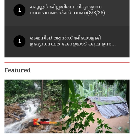
കണ്ണൂർ ജില്ലയിലെ വിദ്യാഭ്യാസ
സ്ഥാപനങ്ങള്‍ക്ക് നാളെ(8/8/26)
അവധി പ്രഖ്യാപിച്ചു
മൈനിങ് ആൻഡ്​ ജിയോളജി
ഉദ്യോഗസ്ഥർ കോളയാട് കൂവ ഉന്നതി
സന്ദർശിച്ചു
Featured