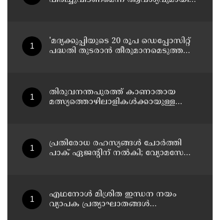
കോക്രോച്ച് ജനതാ പാര്‍ട്ടി
'മദ്യക്കുപ്പിയുടെ 20 രൂപ ഡെപ്പോസിറ്റ്
പദ്ധതി തുടരാന്‍ തീരുമാനമെടുത്ത
എക്സൈസ് മന്ത്രി എം ലിജുവിന്
നന്ദി'; അഭിനന്ദിച്ച് മുന്‍ മന്ത്രി എം ബി
രാജേഷ്
തിരുവനന്തപുരത്ത് കാണാതായ
മത്സ്യത്തൊഴിലാളികള്‍ക്കായുള്ള
തിരച്ചില്‍ പുലര്‍ച്ചെ തുടങ്ങി
പ്രതിരോധ രഹസ്യങ്ങള്‍ ചോര്‍ത്തി
പാക് ഏജന്റിന് നല്‍കി; വ്യോമസേനാ
വിങ് കമാന്‍ഡര്‍ അറസ്റ്റില്‍
എഥനോള്‍ മിശ്രിത ഇന്ധന നയം
വ്യാപക പ്രത്യാഘാതങ്ങള്‍
സൃഷ്ടിക്കും: പിന്‍വലിച്ചില്ലെങ്കില്‍