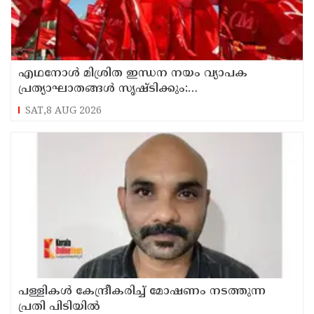
എഥനോള്‍ മിശ്രിത ഇന്ധന നയം വ്യാപക
പ്രത്യാഘാതങ്ങള്‍ സൃഷ്ടിക്കും:
പിന്‍വലിച്ചില്ലെങ്കില്‍ ജനകീയ പ്രതിഷേധമെന്ന്
SAT,8 AUG 2026
സിപിഐഎം
പള്ളികള്‍ കേന്ദ്രീകരിച്ച് മോഷണം നടത്തുന്ന
പ്രതി പിടിയില്‍