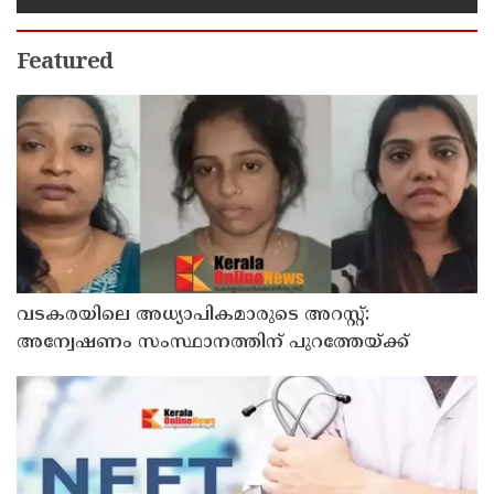
ജനകീയ പ്രതിഷേധമെന്ന്
സിപിഐഎം
Featured
വടകരയിലെ അധ്യാപികമാരുടെ അറസ്റ്റ്:
അന്വേഷണം സംസ്ഥാനത്തിന് പുറത്തേയ്ക്ക്