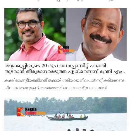
ചോദ്യംപേപ്പര്‍ ഓഡിറ്റ് ചെയ്യപ്പെടണമെന്നും സിജെപി വക്താവ്
അഷുതോഷ് റാങ്ക ആവശ്യപ്പെട്ടു.
'മദ്യക്കുപ്പിയുടെ 20 രൂപ ഡെപ്പോസിറ്റ് പദ്ധതി
തുടരാന്‍ തീരുമാനമെടുത്ത എക്സൈസ് മന്ത്രി എം
ലിജുവിന് നന്ദി'; അഭിനന്ദിച്ച് മുന്‍ മന്ത്രി എം ബി
കക്ഷിരാഷ്ട്രീയത്തിനതീതമായി ശരിയായ നിലപാട് സ്വീകരിക്കേണ്ട
രാജേഷ്
ചില കാര്യങ്ങളുണ്ട്. അത്തരത്തിലൊന്നാണ് ഈ പദ്ധതി.