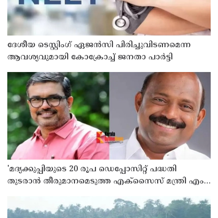
ദേശീയ ടെസ്റ്റിംഗ് ഏജന്‍സി പിരിച്ചുവിടണമെന്ന
ആവശ്യവുമായി കോക്രോച്ച് ജനതാ പാര്‍ട്ടി
'മദ്യക്കുപ്പിയുടെ 20 രൂപ ഡെപ്പോസിറ്റ് പദ്ധതി
തുടരാന്‍ തീരുമാനമെടുത്ത എക്സൈസ് മന്ത്രി എം
ലിജുവിന് നന്ദി'; അഭിനന്ദിച്ച് മുന്‍ മന്ത്രി എം ബി
രാജേഷ്