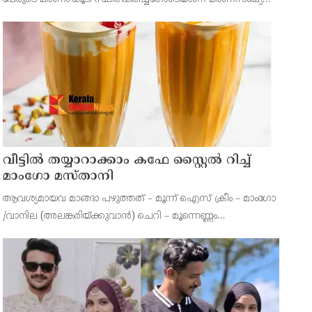
കൂടിയത്. പതിനാല് ജില്ലകളിലായ 1,60,000 പേരെയാണ്
മഴക്കെടുതി ബാധിച്ചത്.
വീട്ടിൽ തയ്യാറാക്കാം കഫേ സ്റ്റൈൽ റിച്ച്
മാംഗോ മസ്താനി
ആവശ്യമായവ മാങ്ങാ പഴുത്തത് – മൂന്ന് ഐസ് ക്രീം – മാംഗോ
/വാനില (അലങ്കരിയ്ക്കുവാന്‍) ചെറി – മൂന്നെണ്ണം
(അലങ്കരിയ്ക്കുവാന്‍) ഡ്രൈ നട്ട്‌സ് – ആല്‍മണ്ട്, പിസ്താ