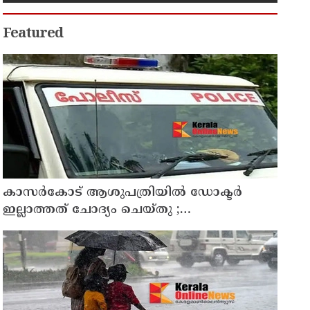
ക്കി എ​ക്​​സൈ​സ്​ വ​കു​പ്പ്​
Featured
കാസർകോട് ആശുപത്രിയിൽ ഡോക്ടർ
ഇല്ലാത്തത് ചോദ്യം ചെയ്തു ;
നാട്ടുകാർക്കെതിരെ കേസെടുത്ത് പൊലീസ്