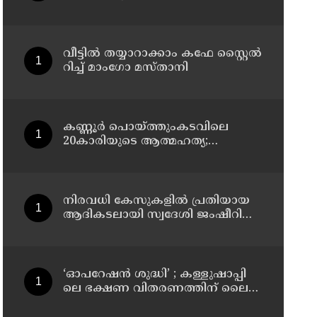
മുന്നറിയിപ്പ്
വീട്ടിൽ തയ്യാറാക്കാം കഫേ സ്റ്റൈൽ
റിച്ച് മാംഗോ മസ്താനി
കണ്ണൂർ പൊയ്ത്തുംകടവിലെ
20കാരിയുടെ ആത്മഹത്യ;
ഭർത്താവിനായി ലുക്കൗട്ട്
സർക്കുലർ
നിരവധി കേസുകളിൽ പ്രതിയായ
ആദികടലായി സ്വദേശി ജംഷീറിനെ
കാപ്പ ചുമത്തി ജയിലിലടച്ചു
‘ഓ​പ​റേ​ഷ​ൻ ശു​ദ്ധി’ ; ക​ള്ളു​ഷാ​പ്പി​
ലെ ഭ​ക്ഷ​ണ വി​ത​ര​ണ​ത്തി​ന് ലൈ​
സ​ൻ​സ് നി​ർ​ബ​ന്ധ​മാ​ക്കി ഉ​ത്ത​ര​വി​റ​