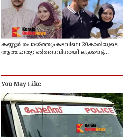
കണ്ണൂർ പൊയ്ത്തുംകടവിലെ 20കാരിയുടെ
ആത്മഹത്യ; ഭർത്താവിനായി ലുക്കൗട്ട്
സർക്കുലർ
You May Like