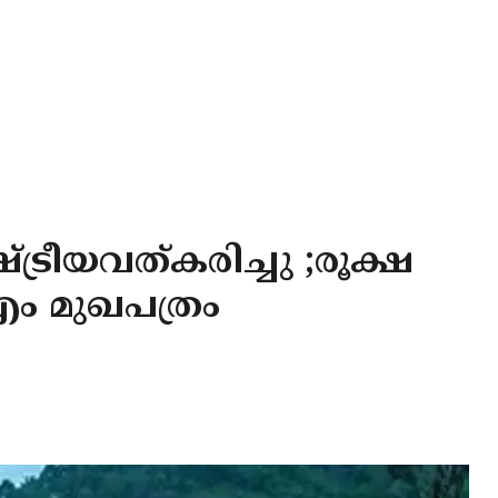
ഷ്ട്രീയവത്കരിച്ചു ;രൂക്ഷ
ം മുഖപത്രം