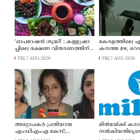
‘ഓ​പ​റേ​ഷ​ൻ ശു​ദ്ധി’ ; ക​ള്ളു​ഷാ​
കേരളത്തിലെ ഏ
പ്പി​ലെ ഭ​ക്ഷ​ണ വി​ത​ര​ണ​ത്തി​ന്
കനത്ത മഴ, റെഡ്
ലൈ​സ​ൻ​സ് നി​ർ​ബ​ന്ധ​മാ​ക്കി ഉ​
നാലുജില്ലകളി
FRI,7 AUG 2026
FRI,7 AUG 2026
ത്ത​ര​വി​റ​ക്കി എ​ക്​​സൈ​സ്​ വ​കു​
കടലാക്രമണത്ത
പ്പ്​
അധ്യാപകര്‍ പ്രതിയായ
മില്‍മയ്ക്ക് കരാര
എംഡിഎംഎ കേസ്;
നല്‍കിയതിലൂടെ
മയക്കുമരുന്ന് കടത്തിന്
ബോര്‍ഡിന് നഷ