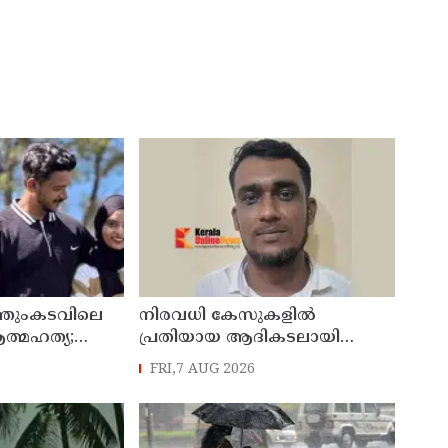
്തുംകടവിലെ
നിരവധി കേസുകളിൽ
ത്മഹത്യ;
പ്രതിയായ ആദികടലായി
ക്കൗട്ട്
സ്വദേശി ജംഷീറിനെ കാപ്പ
FRI,7 AUG 2026
ചുമത്തി ജയിലിലടച്ചു