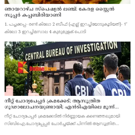
ഞായറാഴ്ച സ്പെഷ്യൽ ലഞ്ച്: കേരള സ്റ്റൈൽ
സൂപ്പർ കപ്പബിരിയാണി
1. പച്ചക്കപ്പ- രണ്ട് കിലോ 2 ബീഫ് (എല്ല് ഇറച്ചിയോടുകൂടിയത്)- 1്
കിലോ 3 ഇറച്ചിമസാല 4 കുരുമുളക് പൊടി
നീറ്റ് ചോദ്യപേപ്പര്‍ ക്രമക്കേട്; ആസൂത്രിത
ഗൂഢാലോചനയുണ്ടായി; എന്‍ടിഎയിലെ മൂന്ന്
സബ്ജക്ട് വിദഗ്ധര്‍ക്ക് പങ്കുണ്ടെന്ന നിർണായക
നീറ്റ് ചോദ്യപേപ്പര്‍ ക്രമക്കേടിൽ നിർണ്ണായക കണ്ടെത്തലുമായി
കണ്ടെത്തലുമായി സിബിഐ
സിബിഐ.ചോദ്യപ്പേപ്പർ ചോർച്ചയ്ക്ക് പിന്നില്‍ ആസൂത്രിത
ഗൂഢാലോചനയുണ്ടായെന്നാണ് സിബിഐയുടെ കണ്ടെത്തല്‍.