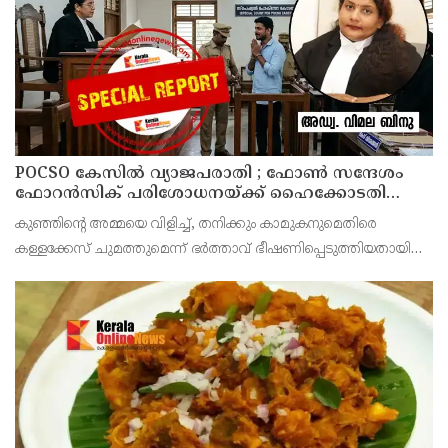
POCSO കേസിൽ വ്യാജപരാതി ; ഫോൺ സന്ദേശം
ഫോറൻസിക് പരിശോധനയ്ക്ക് ഹൈക്കോടതി
നിർദേശം; പ്രതിയെ വെറുതെവിട്ട് ആലുവ ഫാസ്റ്റ്
കുഞ്ഞിന്റെ അമ്മയെ വിളിച്ച്, തനിക്കും കാമുകനുമെതിരെ
ട്രാക്ക് കോടതി
കള്ളക്കേസ് ചുമത്തുമെന്ന് ഭർത്താവ് ഭീഷണിപ്പെടുത്തിയതായി
ആരോപിക്കുന്ന ഫോൺ സന്ദേശം ഫോറൻസിക് ലാബ് മുഖേന
പരിശോധിച്ച് റിപ്പോർട്ട് കോടതിയിൽ സമർപ്പിക്കണമെന്