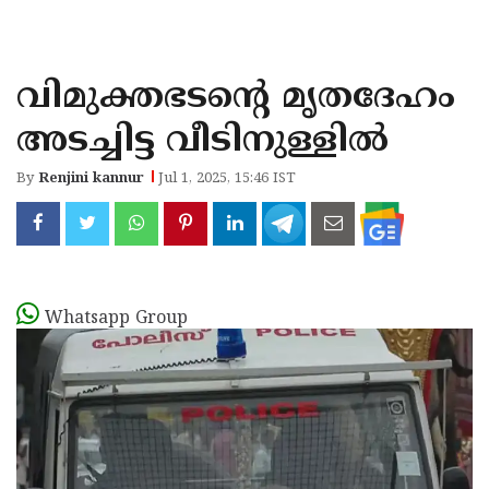
KOZHIKODE
WAYANAD
വിമുക്തഭടന്റെ മൃതദേഹം
KANNUR
അടച്ചിട്ട വീടിനുള്ളിൽ
KASARAGOD
By
Renjini kannur
Jul 1, 2025, 15:46 IST
Whatsapp Group