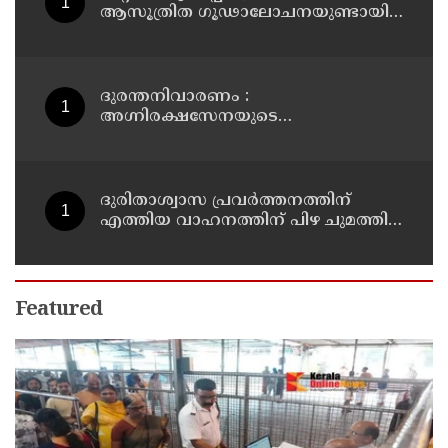
ആസൂത്രിത ഗൂഢാലോചനയുണ്ടായി;
എന്‍ടിഎയിലെ മൂന്ന് സബ്ജക്ട്
വിദഗ്ധര്‍ക്ക് പങ്കുണ്ടെന്ന നിർണായക
കണ്ടെത്തലുമായി സിബിഐ
ദുരന്തനിവാരണം :
അഗ്നിരക്ഷസേനയുടെ
വിപുലീകരണത്തിനും
ആധുനികവത്കരണത്തിനുമായി
64.21 കോടി രൂപ കൂടി അനുവദിച്ചു
ദുരിതാശ്വാസ പ്രവർത്തനത്തിന്
എത്തിയ വാഹനത്തിന് പിഴ ചുമത്തി;
എംവിഡി ഉദ്യോഗസ്ഥന്
സസ്പെൻഷൻ
Featured