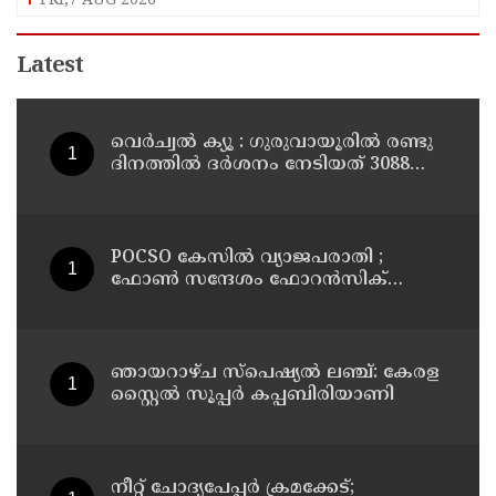
FRI,7 AUG 2026
Latest
വെർച്വൽ ക്യൂ : ഗുരുവായൂരിൽ രണ്ടു
ദിനത്തിൽ ദർശനം നേടിയത് 3088
ഭക്തർ
POCSO കേസിൽ വ്യാജപരാതി ;
ഫോൺ സന്ദേശം ഫോറൻസിക്
പരിശോധനയ്ക്ക് ഹൈക്കോടതി
നിർദേശം; പ്രതിയെ വെറുതെവിട്ട്
ആലുവ ഫാസ്റ്റ് ട്രാക്ക് കോടതി
ഞായറാഴ്ച സ്പെഷ്യൽ ലഞ്ച്: കേരള
സ്റ്റൈൽ സൂപ്പർ കപ്പബിരിയാണി
നീറ്റ് ചോദ്യപേപ്പര്‍ ക്രമക്കേട്;