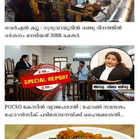
വെർച്വൽ ക്യൂ : ഗുരുവായൂരിൽ രണ്ടു ദിനത്തിൽ
ദർശനം നേടിയത് 3088 ഭക്തർ
POCSO കേസിൽ വ്യാജപരാതി ; ഫോൺ സന്ദേശം
ഫോറൻസിക് പരിശോധനയ്ക്ക് ഹൈക്കോടതി
നിർദേശം; പ്രതിയെ വെറുതെവിട്ട് ആലുവ ഫാസ്റ്റ്
ട്രാക്ക് കോടതി