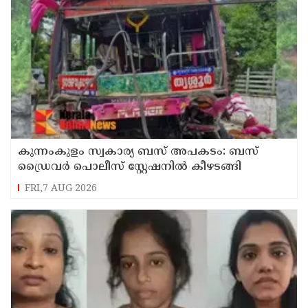
കുന്നംകുളം സ്വകാര്യ ബസ് അപകടം: ബസ്
ഡ്രൈവർ പൊലീസ് സ്റ്റേഷനിൽ കീഴടങ്ങി
FRI,7 AUG 2026