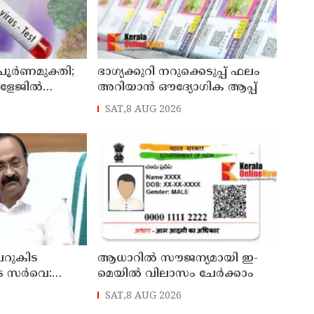
 പൂർണമുക്തി;
ഭാഗ്യക്കുറി നറുക്കെടുപ്പ് ഫലം
ോളേജിൽ
അറിയാൻ ഔദ്യോഗിക ആപ്പ്
ന്ന 43കാരൻ
SAT,8 AUG 2026
ി
റുകിട
ആധാറിൽ സൗജന്യമായി ഇ-
െ സർവെ:
മെയിൽ വിലാസം ചേർക്കാം
രങ്ങൾ
SAT,8 AUG 2026
്യമന്ത്രി വി