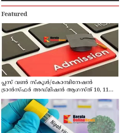
Featured
പ്ലസ് വൺ സ്‌കൂൾ/കോമ്പിനേഷൻ
ട്രാൻസ്ഫർ അഡ്മിഷൻ ആഗസ്ത് 10, 11
തീയതികളിൽ