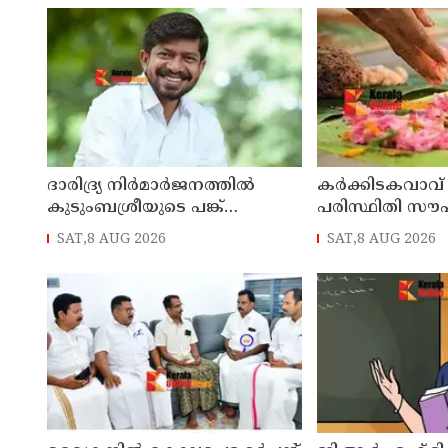
ഡി സതീശൻ
ദാരിദ്ര്യ നിർമാർജനത്തിൽ
കർക്കിടകവാവ്
കുടുംബശ്രീയുടെ പങ്ക്
പരിസ്ഥിതി സൗ
ശ്രദ്ധേയം: മന്ത്രി ഒ. ജെ. ജനീഷ്
കർശന നിർദ്ദേ
SAT,8 AUG 2026
SAT,8 AUG 2026
ശുചിത്വ മിഷൻ