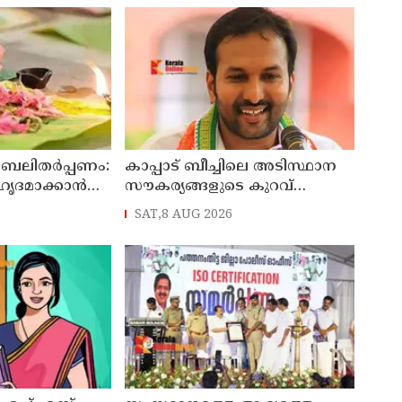
 ബലിതർപ്പണം:
കാപ്പാട് ബീച്ചിലെ അടിസ്ഥാന
ഹൃദമാക്കാൻ
സൗകര്യങ്ങളുടെ കുറവ്
ശവുമായി
പരിഹരിക്കും : മന്ത്രി പി.സി
SAT,8 AUG 2026
വിഷ്ണുനാഥ്