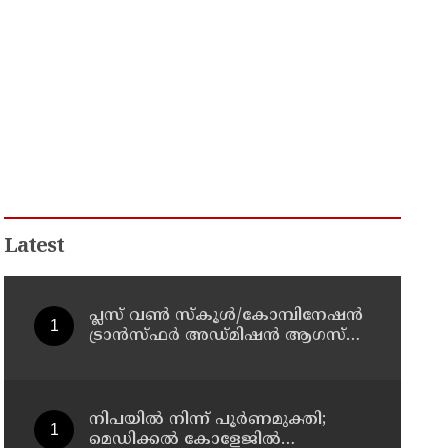
Latest
പ്ലസ് വൺ സ്‌കൂൾ/കോമ്പിനേഷൻ
ട്രാൻസ്ഫർ അഡ്മിഷൻ ആഗസ്ത്
10, 11 തീയതികളിൽ
നിപയിൽ നിന്ന് പൂർണമുക്തി;
മെഡിക്കൽ കോളേജിൽ