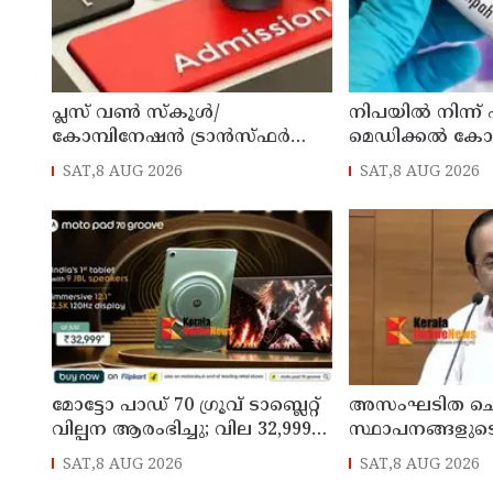
പ്ലസ് വൺ സ്‌കൂൾ/
നിപയിൽ നിന്ന്
കോമ്പിനേഷൻ ട്രാൻസ്ഫർ
മെഡിക്കൽ ക
അഡ്മിഷൻ ആഗസ്ത് 10, 11
ചികിത്സയിലിരു
SAT,8 AUG 2026
SAT,8 AUG 2026
തീയതികളിൽ
വീട്ടിലേക്ക് മടങ്ങ
മോട്ടോ പാഡ് 70 ഗ്രൂവ് ടാബ്ലെറ്റ്
അസംഘടിത ചെ
വില്പന ആരംഭിച്ചു; വില 32,999
സ്ഥാപനങ്ങളുട
രൂപ മുതൽ
കൃത്യമായ വിവ
SAT,8 AUG 2026
SAT,8 AUG 2026
നൽകണമെന്ന് മുഖ