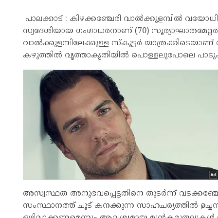
പാലക്കാട് : കിഴക്കഞ്ചേരി വാൽക്കുളമ്പിൽ വയോധികന
സ്വദേശിയായ ഗംഗാധരനാണ് (70) സൂര്യാഘാതമേറ്റത്.
വാൽക്കുളമ്പിലേക്കുള്ള സ്കൂട്ടർ യാത്രക്കിടെയാണ
കഴുത്തിൽ വൃത്താകൃതിയിൽ പൊള്ളലുപോലെ പാടുകൾ
അസ്വസ്ഥത അനുഭവപ്പെട്ടതിനെ തുടർന്ന് വടക്കഞ്ച
സംസ്ഥാനത്ത് ചൂട് കനക്കുന്ന സാഹചര്യത്തിൽ ഉച്
ഒഴിവാക്കണമെന്നും ആവശ്യമായ മുൻകരുതലുകൾ സ്വീക