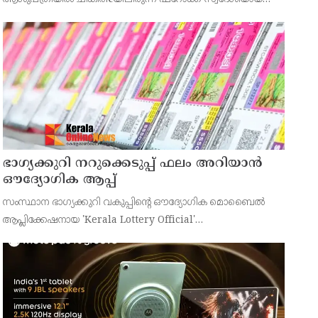
43കാരനെ ഡിസ്ചാർജ് ചെയ്തു.
ഭാഗ്യക്കുറി നറുക്കെടുപ്പ് ഫലം അറിയാൻ
ഔദ്യോഗിക ആപ്പ്
സംസ്ഥാന ഭാഗ്യക്കുറി വകുപ്പിന്റെ ഔദ്യോഗിക മൊബൈൽ
ആപ്ലിക്കേഷനായ 'Kerala Lottery Official'
പൊതുജനങ്ങൾക്ക് ലഭ്യമാണെന്ന് കേരള സംസ്ഥാന
ഭാഗ്യക്കുറി വകുപ്പ് ഡയറക്ടർ അഞ്ജു കെ എസ് അറിയിച്ചു.