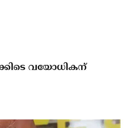
്രക്കിടെ വയോധികന്