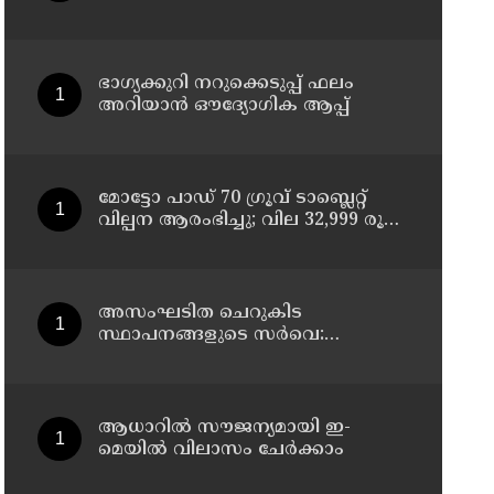
ചികിത്സയിലിരുന്ന 43കാരൻ
വീട്ടിലേക്ക് മടങ്ങി
ഭാഗ്യക്കുറി നറുക്കെടുപ്പ് ഫലം
അറിയാൻ ഔദ്യോഗിക ആപ്പ്
മോട്ടോ പാഡ് 70 ഗ്രൂവ് ടാബ്ലെറ്റ്
വില്പന ആരംഭിച്ചു; വില 32,999 രൂപ
മുതൽ
അസംഘടിത ചെറുകിട
സ്ഥാപനങ്ങളുടെ സർവെ:
കൃത്യമായ വിവരങ്ങൾ
നൽകണമെന്ന് മുഖ്യമന്ത്രി വി ഡി
സതീശൻ
ആധാറിൽ സൗജന്യമായി ഇ-
മെയിൽ വിലാസം ചേർക്കാം