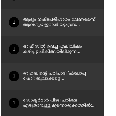
സസ്‌പെന്‍ഷന്‍
ആദ്യം നഷ്ടപരിഹാരം വേണമെന്ന്
ആവശ്യം; ഇറാന്‍ യുഎസ്
നയതന്ത്ര നീക്കങ്ങളില്‍
അനിശ്ചിതത്വം
ഓഫീസില്‍ വെച്ച് എലിവിഷം
കഴിച്ചു; ചികിത്സയിലിരുന്ന
കാസര്‍കോട് കളക്ടറേറ്റിലെ
സീനിയര്‍ ക്ലര്‍ക്ക് മരിച്ചു
രാഹുലിന്റെ പരിപാടി 'ഫ്‌ലോപ്പ്
ഷോ'; യുവാക്കളെ
തെറ്റിദ്ധരിപ്പിക്കുന്നുവെന്ന് യുപി
മന്ത്രി ഡാനിഷ് അന്‍സാരി
ഡോക്ടര്‍മാര്‍ പിജി പരീക്ഷ
എഴുതാനുള്ള മുന്നൊരുക്കത്തില്‍;
കാസര്‍കോട് പാണത്തൂര്‍