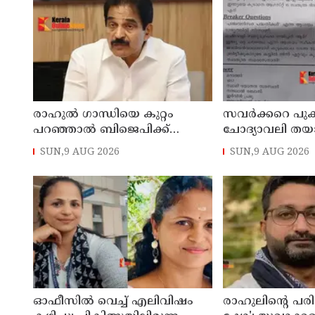
രാഹുല്‍ ഗാന്ധിയെ കുറ്റം
സവര്‍ക്കറെ പുക
പറഞ്ഞാല്‍ ബിജെപിക്ക്
ചോദ്യാവലി തയ
സുഖിക്കും ശശി തരൂരിന്
അധ്യാപകന് സസ്
SUN,9 AUG 2026
SUN,9 AUG 2026
മറുപടിയുമായി കെ സി
വേണുഗോപാല്‍
ഓഫീസില്‍ വെച്ച് എലിവിഷം
രാഹുലിന്റെ പരിപ