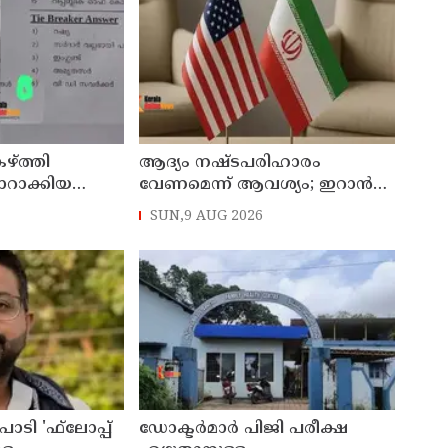
ഴ്ത്തി
ആദ്യം നഷ്ടപരിഹാരം
ാറാക്കിയ
വേണമെന്ന് ആവശ്യം; ഇറാന്‍
‌പെന്‍ഷന്‍
യുഎസ് നയതന്ത്ര നീക്കങ്ങളില്‍
SUN,9 AUG 2026
അനിശ്ചിതത്വം
ാടി 'ഫ്‌ലോപ്പ്
ഡോക്ടര്‍മാര്‍ പിജി പരീക്ഷ