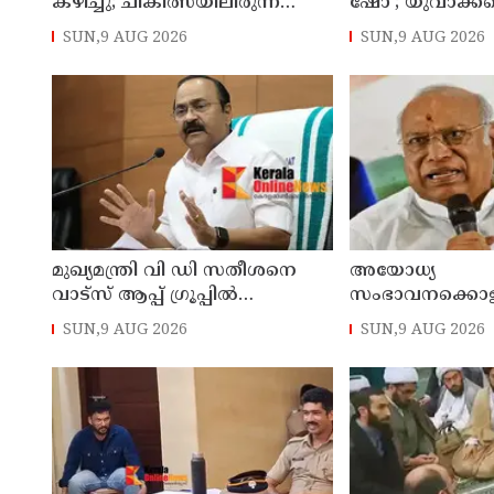
കഴിച്ചു; ചികിത്സയിലിരുന്ന
ഷോ'; യുവാക്ക
കാസര്‍കോട് കളക്ടറേറ്റിലെ
തെറ്റിദ്ധരിപ്പിക്
SUN,9 AUG 2026
SUN,9 AUG 2026
സീനിയര്‍ ക്ലര്‍ക്ക് മരിച്ചു
മന്ത്രി ഡാനിഷ്
മുഖ്യമന്ത്രി വി ഡി സതീശനെ
അയോധ്യ
വാട്‌സ് ആപ്പ് ഗ്രൂപ്പില്‍
സംഭാവനക്കൊള്
അധിക്ഷേപിച്ചെന്ന പരാതി;
പ്രധാനമന്ത്രി 
SUN,9 AUG 2026
SUN,9 AUG 2026
കാലടി സ്വദേശിക്ക് എതിരെ
രാമനില്‍ വിശ്വസ
കേസ്
സാധാരണക്കാര്
ആശങ്കാകുലരാണ