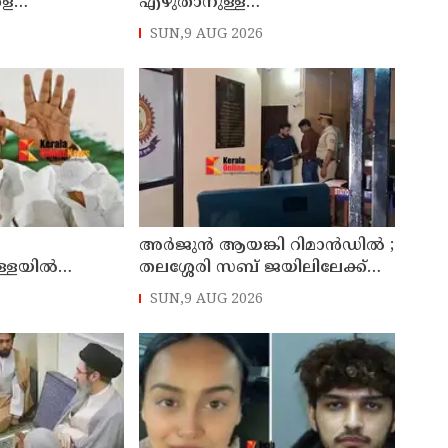
ളെ
എഴുതാനുള്ള
കുന്നുവെന്ന് യുപി
മുന്നൊരുക്കത്തില്‍;
SUN,9 AUG 2026
 അന്‍സാരി
കാസര്‍കോട് പാണത്തൂര്‍
കുടുംബാരോഗ്യ കേന്ദ്രം
അടച്ചുപൂട്ടി
അര്‍ജുന്‍ ആയങ്കി റിമാന്‍ഡില്‍ ;
ളയില്‍
തലശ്ശേരി സബ് ജയിലിലേക്ക്
മറുപടി പറയണം;
മാറ്റും
SUN,9 AUG 2026
ിക്കുന്ന
‍
െന്ന് ഖാര്‍ഗെ