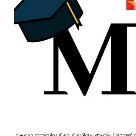
കേരളാ ഇന്‍സ്റ്റിറ്റ്യൂട്ട് ഓഫ് ടൂറിസം ആന്‍ഡ് ട്രാവല്‍