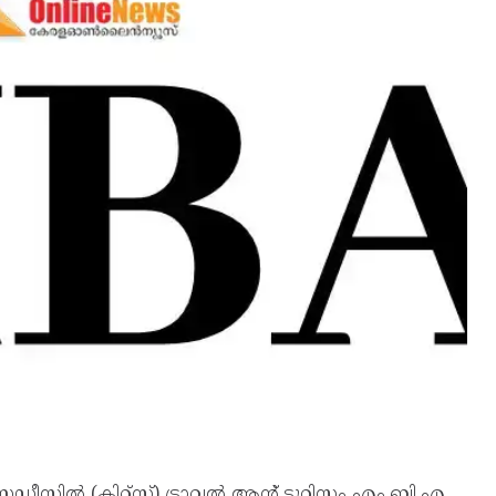
 സ്റ്റഡീസില്‍ (കിറ്റ്സ്) ട്രാവല്‍ ആന്റ് ടൂറിസം എം.ബി.എ