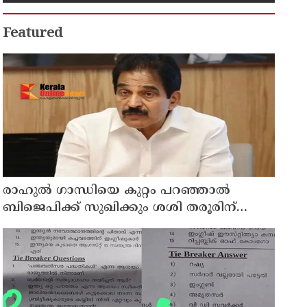
കുടുംബാരോഗ്യ കേന്ദ്രം
അടച്ചുപൂട്ടി
Featured
രാഹുല്‍ ഗാന്ധിയെ കുറ്റം പറഞ്ഞാല്‍
ബിജെപിക്ക് സുഖിക്കും ശശി തരൂരിന്
മറുപടിയുമായി കെ സി വേണുഗോപാല്‍