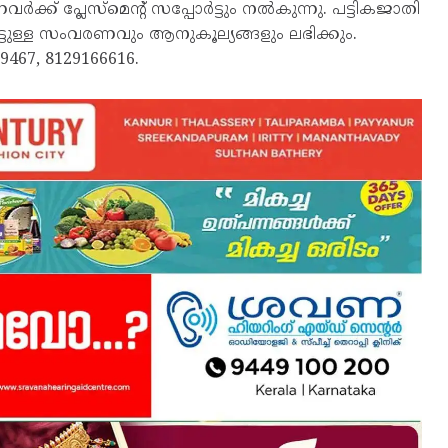
് പ്ലേസ്മെന്റ് സപ്പോര്‍ട്ടും നല്‍കുന്നു. പട്ടികജാതി
ിച്ചിട്ടുള്ള സംവരണവും ആനുകൂല്യങ്ങളും ലഭിക്കും.
29467, 8129166616.