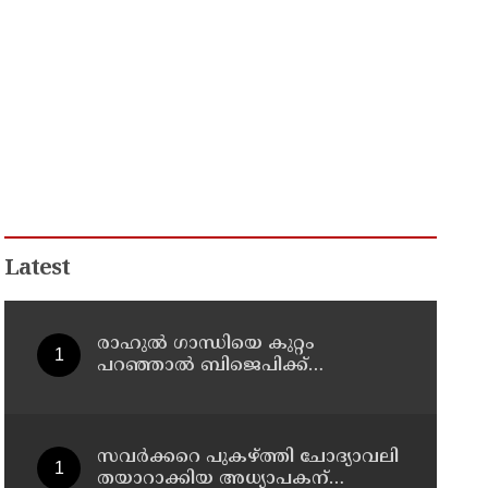
Latest
രാഹുല്‍ ഗാന്ധിയെ കുറ്റം
പറഞ്ഞാല്‍ ബിജെപിക്ക്
സുഖിക്കും ശശി തരൂരിന്
മറുപടിയുമായി കെ സി
വേണുഗോപാല്‍
സവര്‍ക്കറെ പുകഴ്ത്തി ചോദ്യാവലി
തയാറാക്കിയ അധ്യാപകന്