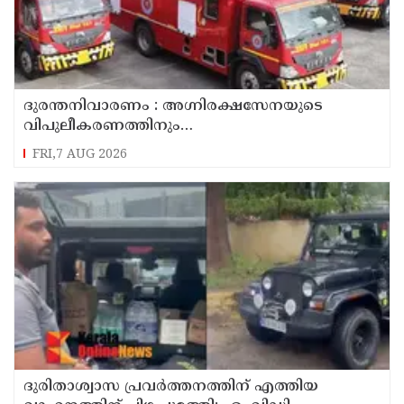
ദുരന്തനിവാരണം : അഗ്നിരക്ഷസേനയുടെ
വിപുലീകരണത്തിനും
ആധുനികവത്കരണത്തിനുമായി 64.21 കോടി
FRI,7 AUG 2026
രൂപ കൂടി അനുവദിച്ചു
ദുരിതാശ്വാസ പ്രവർത്തനത്തിന് എത്തിയ