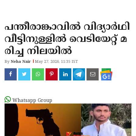
KOZHIKODE
WAYANAD
പന്തീരാങ്കാവിൽ വിദ്യാർഥി
KANNUR
വീട്ടിനുള്ളിൽ വെടിയേറ്റ് മ
KASARAGOD
രിച്ച നിലയിൽ
By
Neha Nair
May 27, 2026, 11:35 IST
Whatsapp Group