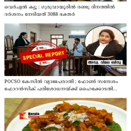
വെർച്വൽ ക്യൂ : ഗുരുവായൂരിൽ രണ്ടു ദിനത്തിൽ
ദർശനം നേടിയത് 3088 ഭക്തർ
POCSO കേസിൽ വ്യാജപരാതി ; ഫോൺ സന്ദേശം
ഫോറൻസിക് പരിശോധനയ്ക്ക് ഹൈക്കോടതി
നിർദേശം; പ്രതിയെ വെറുതെവിട്ട് ആലുവ ഫാസ്റ്റ്
ട്രാക്ക് കോടതി