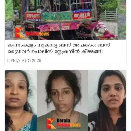
കുന്നംകുളം സ്വകാര്യ ബസ് അപകടം: ബസ്
ഡ്രൈവർ പൊലീസ് സ്റ്റേഷനിൽ കീഴടങ്ങി
FRI,7 AUG 2026