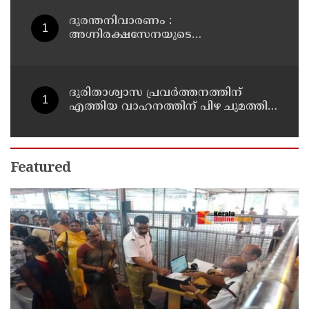
കണ്ടെത്തലുമായി സിബിഐ
ദുരന്തനിവാരണം :
അഗ്നിരക്ഷസേനയുടെ
വിപുലീകരണത്തിനും
ആധുനികവത്കരണത്തിനുമായി
64.21 കോടി രൂപ കൂടി അനുവദിച്ചു
ദുരിതാശ്വാസ പ്രവർത്തനത്തിന്
എത്തിയ വാഹനത്തിന് പിഴ ചുമത്തി;
എംവിഡി ഉദ്യോഗസ്ഥന്
സസ്പെൻഷൻ
Featured