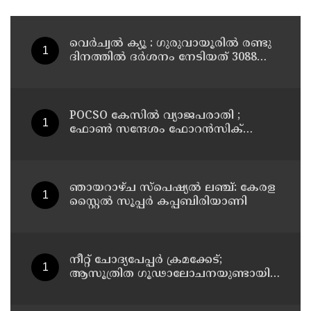
വെർച്വൽ ക്യൂ : ഗുരുവായൂരിൽ രണ്ടു
ദിനത്തിൽ ദർശനം നേടിയത് 3088
ഭക്തർ
POCSO കേസിൽ വ്യാജപരാതി ;
ഫോൺ സന്ദേശം ഫോറൻസിക്
പരിശോധനയ്ക്ക് ഹൈക്കോടതി
നിർദേശം; പ്രതിയെ വെറുതെവിട്ട്
ആലുവ ഫാസ്റ്റ് ട്രാക്ക് കോടതി
ഞായറാഴ്ച സ്പെഷ്യൽ ലഞ്ച്: കേരള
സ്റ്റൈൽ സൂപ്പർ കപ്പബിരിയാണി
നീറ്റ് ചോദ്യപേപ്പര്‍ ക്രമക്കേട്;
ആസൂത്രിത ഗൂഢാലോചനയുണ്ടായി;
എന്‍ടിഎയിലെ മൂന്ന് സബ്ജക്ട്
വിദഗ്ധര്‍ക്ക് പങ്കുണ്ടെന്ന നിർണായക