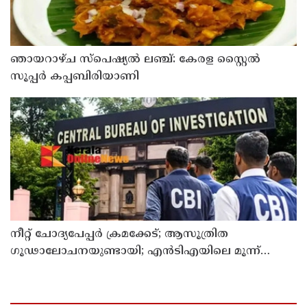
ഞായറാഴ്ച സ്പെഷ്യൽ ലഞ്ച്: കേരള സ്റ്റൈൽ
സൂപ്പർ കപ്പബിരിയാണി
നീറ്റ് ചോദ്യപേപ്പര്‍ ക്രമക്കേട്; ആസൂത്രിത
ഗൂഢാലോചനയുണ്ടായി; എന്‍ടിഎയിലെ മൂന്ന്
സബ്ജക്ട് വിദഗ്ധര്‍ക്ക് പങ്കുണ്ടെന്ന നിർണായക
കണ്ടെത്തലുമായി സിബിഐ