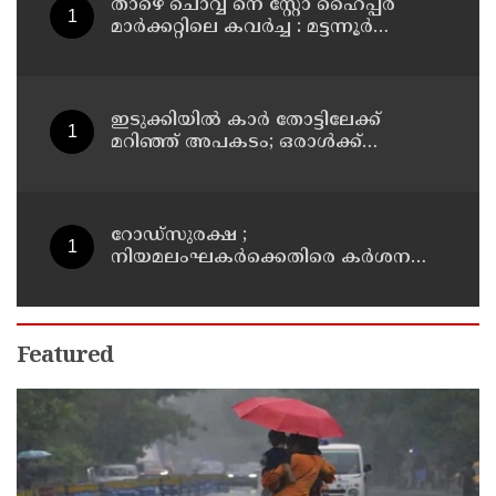
താഴെ ചൊവ്വ നെ സ്റ്റോ ഹൈപ്പർ
മാർക്കറ്റിലെ കവർച്ച : മട്ടന്നൂർ
സ്വദേശിനികളായ നാല് പ്രതികൾ
പിടിയിൽ
ഇടുക്കിയിൽ കാർ തോട്ടിലേക്ക്
മറിഞ്ഞ് അപകടം; ഒരാൾക്ക്
ദാരുണാന്ത്യം
റോഡ്‌സുരക്ഷ ;
നിയമലംഘകർക്കെതിരെ കർശന
നടപടി: കൊല്ലം ജില്ലാ കലക്ടർ
Featured