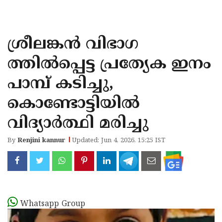
KOZHIKODE
WAYANAD
ശ്രീലങ്കന്‍ വിഭാഗ
KANNUR
ത്തില്‍പ്പെട്ട പ്രത്യേക ഇനം
KASARAGOD
പാമ്പ് കടിച്ചു,
കൊണ്ടോട്ടിയിൽ
വിദ്യാര്‍ത്ഥി മരിച്ചു
By
Renjini kannur
Updated: Jun 4, 2026, 15:25 IST
Whatsapp Group