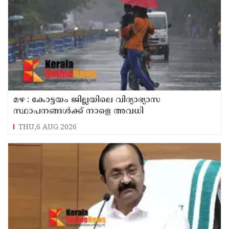
മഴ : കോട്ടയം ജില്ലയിലെ വിദ്യാഭ്യാസ
സ്ഥാപനങ്ങൾക്ക് നാളെ അവധി
THU,6 AUG 2026