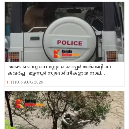
താഴെ ചൊവ്വ നെ സ്റ്റോ ഹൈപ്പർ മാർക്കറ്റിലെ
കവർച്ച : മട്ടന്നൂർ സ്വദേശിനികളായ നാല്
പ്രതികൾ പിടിയിൽ
THU,6 AUG 2026