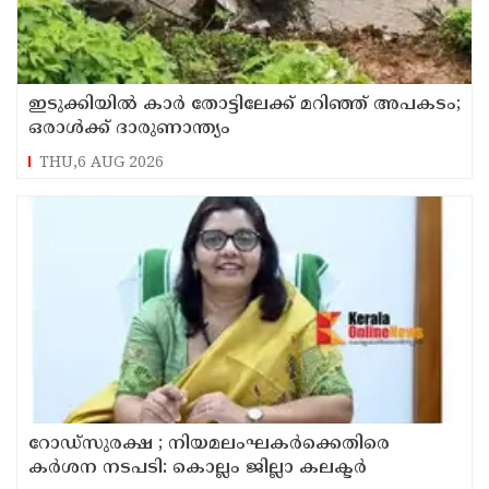
ഇടുക്കിയിൽ കാർ തോട്ടിലേക്ക് മറിഞ്ഞ് അപകടം;
ഒരാൾക്ക് ദാരുണാന്ത്യം
THU,6 AUG 2026
റോഡ്‌സുരക്ഷ ; നിയമലംഘകർക്കെതിരെ
കർശന നടപടി: കൊല്ലം ജില്ലാ കലക്ടർ