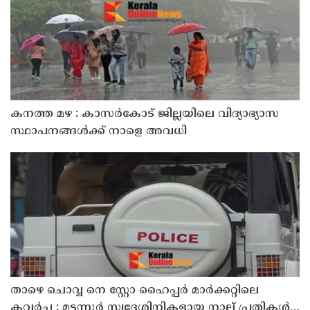
കനത്ത മഴ : കാസർകോട് ജില്ലയിലെ വിദ്യാഭ്യാസ
സ്ഥാപനങ്ങൾക്ക് നാളെ അവധി
താഴെ ചൊവ്വ നെ സ്റ്റോ ഹൈപ്പർ മാർക്കറ്റിലെ
കവർച്ച : മട്ടന്നൂർ സ്വദേശിനികളായ നാല് പ്രതികൾ