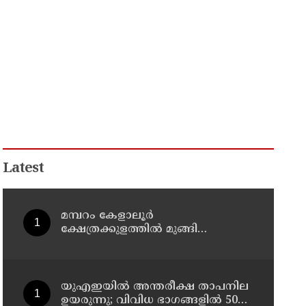
Latest
മമ്പറം കേളാലൂർ
ക്ഷേത്രക്കുളത്തിൽ മുങ്ങി
മരിച്ചയാളെ തിരിച്ചറിഞ്ഞു
യുഎഇയില്‍ അന്തരീക്ഷ താപനില
ഉയരുന്നു; വിവിധ ഭാഗങ്ങളില്‍ 50