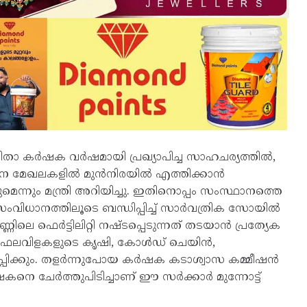
ിതാ കർഷക വർഷമായി പ്രഖ്യാപിച്ച സാഹചര്യത്തിൽ,
ന മേഖലകളിൽ മുൻനിരയിൽ എത്തിക്കാൻ
മെന്നും മന്ത്രി അറിയിച്ചു. ഇതിനൊപ്പം സംസ്ഥാനത്തെ
ംവിധാനത്തിലൂടെ ബന്ധിപ്പിച്ച് സാർവത്രിക സോയിൽ
മണ്ണിലെ ഫെർട്ടിലിറ്റി നഷ്ടപ്പെടുന്നത് തടയാൻ പ്രത്യേക
ക് ഫലവിളകളുടെ കൃഷി, കോൾഡ് ചെയിൻ,
പിക്കും. തളർന്നുപോയ കർഷക കടാശ്വാസ കമ്മീഷൻ
കർഷകനെ ചേർത്തുപിടിച്ചാണ് ഈ സർക്കാർ മുന്നോട്ട്