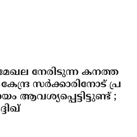
േഖല നേരിടുന്ന കനത്ത
േന്ദ്ര സർക്കാരിനോട് പ്ര
ആവശ്യപ്പെട്ടിട്ടുണ്ട് ;
്ദിഖ്