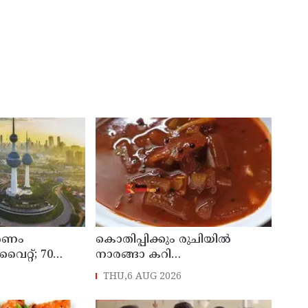
കരണം
കൊതിപ്പിക്കും രുചിയിൽ
ുവൈറ്റ്; 70
നാരങ്ങാ കറി
 ജീവനക്കാരെ
തയ്യാറാക്കിയാലോ ?
THU,6 AUG 2026
 തീരുമാനം