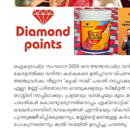
ഐക്യരാഷ്ട്ര സംഘടന 2026-നെ അന്താരാഷ്ട്ര വന
കേരളത്തിലെ വനിതാ കർഷകരെ ഉൽപ്പാദന-വിപണ
അഞ്ചുവർഷം നീളുന്ന ‘കൃഷി സഖി’ പദ്ധതി നടപ്പാക്കു
എല്ലാ മണ്ണ് പരിശോധനാ ലാബുകളെയും ഡിജിറ്റൽ സ
ടെസ്റ്റിങ് നടപ്പിലാക്കും. പ്രളയവും വരൾച്ചയും മൂലം 
പദ്ധതികൾ കൊണ്ടുവരുന്നതിനൊപ്പം എക്സോട്ടി
വെയർഹൗസിങ് സൗകര്യങ്ങൾ എന്നിവയും വികസിപ്
പുനരുജ്ജീവിപ്പിക്കുമെന്നും, മണ്ണിന്റെ മണമുള്ള 
പോകുന്നതെന്നും മന്ത്രി സഭയിൽ ഉറപ്പിച്ചു പറഞ്ഞു.