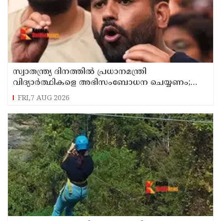
സ്വാതന്ത്ര്യ ദിനത്തില്‍ പ്രധാനമന്ത്രി
വിദ്യാര്‍ത്ഥികളെ അഭിസംബോധന ചെയ്യണം;
ആവശ്യവുമായി അഭിജീത് ദീപ്കെ
FRI,7 AUG 2026