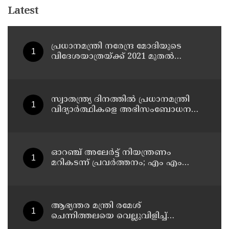
Latest
പ്രധാനമന്ത്രി നരേന്ദ്ര മോദിയുടെ
വിദേശയാത്രയ്ക്ക് 2021 മുതല്‍
ചെലവായത് 558കോടി രൂപ
സ്വാതന്ത്ര്യ ദിനത്തില്‍ പ്രധാനമന്ത്രി
വിദ്യാര്‍ത്ഥികളെ അഭിസംബോധന
ചെയ്യണം; ആവശ്യവുമായി അഭിജീത്
ദീപ്കെ
ഓറഞ്ച് അലേര്‍ട്ട് നിയന്ത്രണം
മറികടന്ന് പ്രവര്‍ത്തനം; എം എം
മണിയുടെ സഹോദരന്‍ നടത്തുന്ന
സിപ് ലൈന്‍ പൂട്ടിച്ച് അധികൃതര്‍
ആഭ്യന്തര മന്ത്രി രമേശ്
ചെന്നിത്തലയെ വെല്ലുവിളിച്ച്
അ‍ർജുൻ ആയങ്കി ; വിരട്ടരുത്..