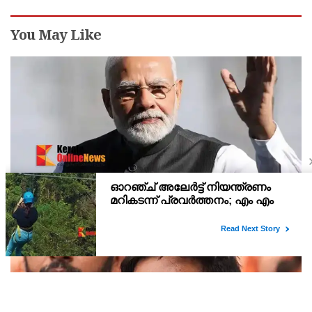
You May Like
പ്രധാനമന്ത്രി നരേന്ദ്ര മോദിയുടെ വിദേശയാത്രയ്ക്ക്
2021 മുതല്‍ ചെലവായത് 558കോടി രൂപ
ഇസ്രയേല്‍ യാത്രയ്ക്ക് 11.92കോടിയാണ് ചെലവായത്.