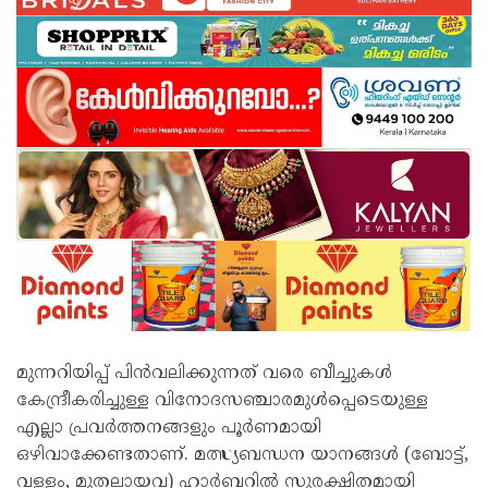
മുന്നറിയിപ്പ് പിൻവലിക്കുന്നത് വരെ ബീച്ചുകള്‍
കേന്ദ്രീകരിച്ചുള്ള വിനോദസഞ്ചാരമുള്‍പ്പെടെയുള്ള
എല്ലാ പ്രവർത്തനങ്ങളും പൂർണമായി
ഒഴിവാക്കേണ്ടതാണ്. മത്സ്യബന്ധന യാനങ്ങള്‍ (ബോട്ട്,
വള്ളം, മുതലായവ) ഹാർബറില്‍ സുരക്ഷിതമായി