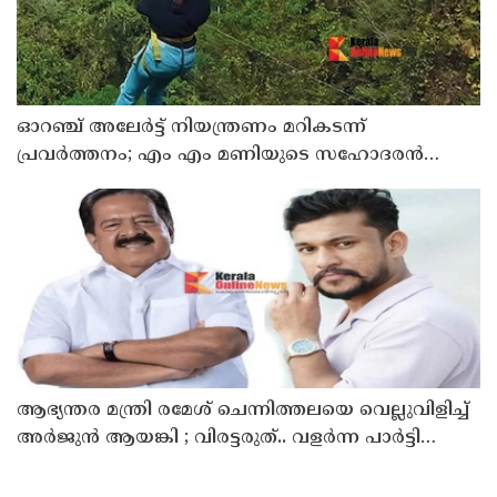
ഓറഞ്ച് അലേര്‍ട്ട് നിയന്ത്രണം മറികടന്ന്
പ്രവര്‍ത്തനം; എം എം മണിയുടെ സഹോദരന്‍
നടത്തുന്ന സിപ് ലൈന്‍ പൂട്ടിച്ച് അധികൃതര്‍
ആഭ്യന്തര മന്ത്രി രമേശ് ചെന്നിത്തലയെ വെല്ലുവിളിച്ച്
അ‍ർജുൻ ആയങ്കി ; വിരട്ടരുത്.. വളർന്ന പാർട്ടി
വേറെയാണ് !