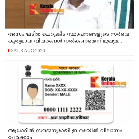
അസംഘടിത ചെറുകിട സ്ഥാപനങ്ങളുടെ സർവെ:
കൃത്യമായ വിവരങ്ങൾ നൽകണമെന്ന് മുഖ്യമന്ത്രി
വി ഡി സതീശൻ
SAT,8 AUG 2026
ആധാറിൽ സൗജന്യമായി ഇ-മെയിൽ വിലാസം
ചേർക്കാം