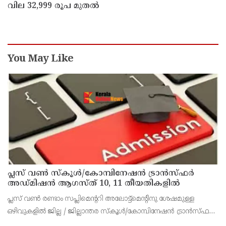
വില 32,999 രൂപ മുതൽ
You May Like
പ്ലസ് വൺ സ്‌കൂൾ/കോമ്പിനേഷൻ ട്രാൻസ്ഫർ
അഡ്മിഷൻ ആഗസ്ത് 10, 11 തീയതികളിൽ
പ്ലസ് വൺ രണ്ടാം സപ്ലിമെന്ററി അലോട്ട്‌മെന്റിനു ശേഷമുള്ള
ഒഴിവുകളിൽ ജില്ല / ജില്ലാന്തര സ്‌കൂൾ/കോമ്പിനേഷൻ ട്രാൻസ്ഫർ
അലോട്ട്‌മെന്റിനായി അപേക്ഷിക്കാനുള്ള അവസരം ആഗസ്റ്റ് 7 ന്