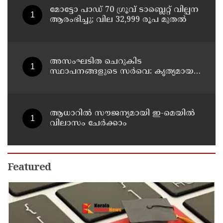
മോട്ടോ പാഡ് 70 ഗ്രൂവ് ടാബ്ലെറ്റ് വില്പന
ആരംഭിച്ചു; വില 32,999 രൂപ മുതൽ
അസംഘടിത ചെറുകിട
സ്ഥാപനങ്ങളുടെ സർവെ: കൃത്യമായ
വിവരങ്ങൾ നൽകണമെന്ന് മുഖ്യമന്ത്രി
വി ഡി സതീശൻ
ആധാറിൽ സൗജന്യമായി ഇ-മെയിൽ
വിലാസം ചേർക്കാം
Featured