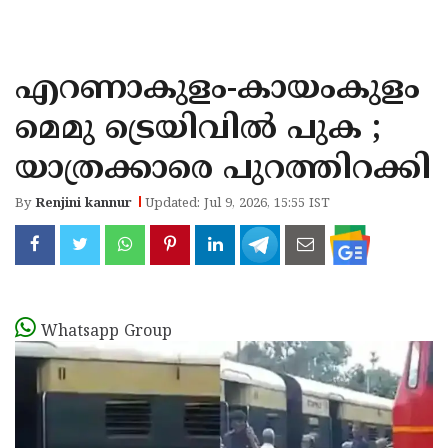
KOZHIKODE
WAYANAD
എറണാകുളം-കായംകുളം
KANNUR
മെമു ട്രെയിവില്‍ പുക ;
KASARAGOD
യാത്രക്കാരെ പുറത്തിറക്കി
By
Renjini kannur
Updated: Jul 9, 2026, 15:55 IST
Whatsapp Group