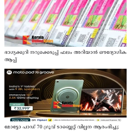
ഭാഗ്യക്കുറി നറുക്കെടുപ്പ് ഫലം അറിയാൻ ഔദ്യോഗിക
ആപ്പ്
മോട്ടോ പാഡ് 70 ഗ്രൂവ് ടാബ്ലെറ്റ് വില്പന ആരംഭിച്ചു;