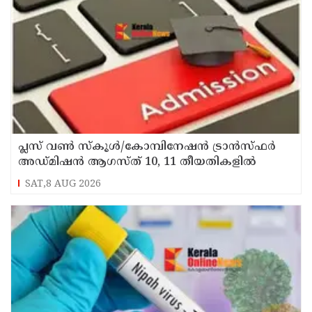
പ്ലസ് വൺ സ്‌കൂൾ/കോമ്പിനേഷൻ ട്രാൻസ്ഫർ
അഡ്മിഷൻ ആഗസ്ത് 10, 11 തീയതികളിൽ
SAT,8 AUG 2026