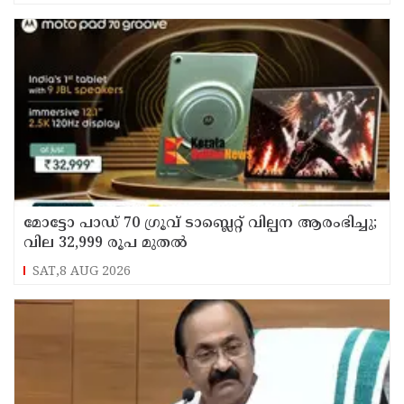
മോട്ടോ പാഡ് 70 ഗ്രൂവ് ടാബ്ലെറ്റ് വില്പന ആരംഭിച്ചു;
വില 32,999 രൂപ മുതൽ
SAT,8 AUG 2026