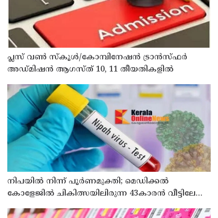
പ്ലസ് വൺ സ്‌കൂൾ/കോമ്പിനേഷൻ ട്രാൻസ്ഫർ
അഡ്മിഷൻ ആഗസ്ത് 10, 11 തീയതികളിൽ
നിപയിൽ നിന്ന് പൂർണമുക്തി; മെഡിക്കൽ
കോളേജിൽ ചികിത്സയിലിരുന്ന 43കാരൻ വീട്ടിലേക്ക്
മടങ്ങി