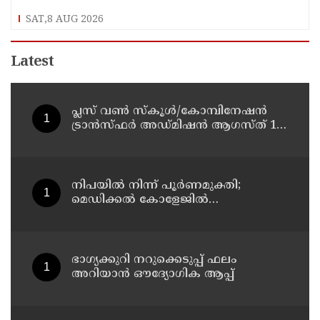
SAT,8 AUG 2026
Latest
പ്ലസ് വൺ സ്‌കൂൾ/കോമ്പിനേഷൻ
ട്രാൻസ്ഫർ അഡ്മിഷൻ ആഗസ്ത് 10,
11 തീയതികളിൽ
നിപയിൽ നിന്ന് പൂർണമുക്തി;
മെഡിക്കൽ കോളേജിൽ
ചികിത്സയിലിരുന്ന 43കാരൻ
വീട്ടിലേക്ക് മടങ്ങി
ഭാഗ്യക്കുറി നറുക്കെടുപ്പ് ഫലം
അറിയാൻ ഔദ്യോഗിക ആപ്പ്