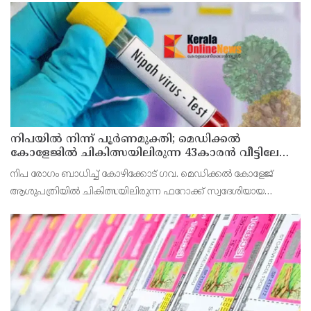
വൈകിട്ട് 4 മണി വരെ നൽകിയിരുന്നു
നിപയിൽ നിന്ന് പൂർണമുക്തി; മെഡിക്കൽ
കോളേജിൽ ചികിത്സയിലിരുന്ന 43കാരൻ വീട്ടിലേക്ക്
മടങ്ങി
നിപ രോഗം ബാധിച്ച് കോഴിക്കോട് ഗവ. മെഡിക്കൽ കോളേജ്
ആശുപത്രിയിൽ ചികിത്സയിലിരുന്ന ഫറോക്ക് സ്വദേശിയായ
43കാരനെ ഡിസ്ചാർജ് ചെയ്തു.