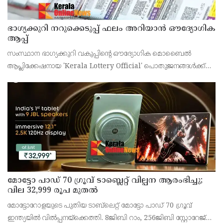
ഭാഗ്യക്കുറി നറുക്കെടുപ്പ് ഫലം അറിയാൻ ഔദ്യോഗിക
ആപ്പ്
സംസ്ഥാന ഭാഗ്യക്കുറി വകുപ്പിന്റെ ഔദ്യോഗിക മൊബൈൽ
ആപ്ലിക്കേഷനായ 'Kerala Lottery Official' പൊതുജനങ്ങൾക്ക്
ലഭ്യമാണെന്ന് കേരള സംസ്ഥാന ഭാഗ്യക്കുറി വകുപ്പ് ഡയറക്ടർ
അഞ്ജു കെ എസ് അറിയിച്ചു.
മോട്ടോ പാഡ് 70 ഗ്രൂവ് ടാബ്ലെറ്റ് വില്പന ആരംഭിച്ചു;
വില 32,999 രൂപ മുതൽ
മോട്ടോറോളയുടെ പുതിയ ടാബ്‌ലെറ്റ് മോട്ടോ പാഡ് 70 ഗ്രൂവ്
ഇന്ത്യയിൽ വിൽപ്പനയ്‌ക്കെത്തി. 8ജിബി റാം, 256ജിബി സ്റ്റോറേജ്