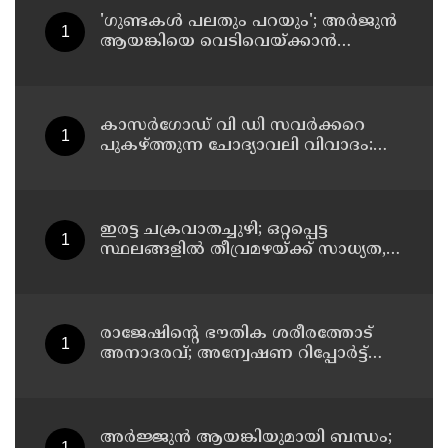
'ഗുണ്ടകൾ പലതും പറയും'; അർജുൻ
ആയങ്കിയെ വെടിവെയ്ക്കാൻ
നിർദേശം നൽകിയിട്ടില്ലെന്ന് രമേശ്
ചെന്നിത്തല
കാസർഗോഡ് വി ഡി സവർക്കറെ
പുകഴ്ത്തുന്ന ചോദ്യാവലി വിവാദം:
പൊതു വിദ്യാഭ്യാസ ഡയറക്ടറോട്
റിപ്പോർട്ട് തേടി വിദ്യാഭ്യാസ മന്ത്രി
ഇരട്ട ചക്രവാതച്ചുഴി; ഒറ്റപ്പെട്ട
സ്ഥലങ്ങളില്‍ തീവ്രമഴയ്ക്ക് സാധ്യത,
ഓറഞ്ച് അലേർട്ട്
രാജേഷിന്റെ ഭൗതിക ശരീരത്തോട്
അനാദരവ്; അന്വേഷണ റിപ്പോര്‍ട്ട്
ഇന്ന് ജില്ലാ കളക്ടര്‍ക്ക് കൈമാറും
അർജ്ജുൻ ആയങ്കിയുമായി ബന്ധം;