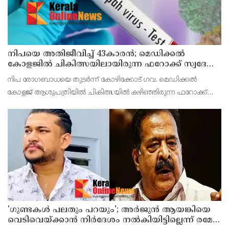
നിപയെ അതിജീവിച്ച് 43കാരന്‍; മെഡിക്കല്‍
കോളജില്‍ ചികിത്സയിലായിരുന്ന ഫറോക്ക് സ്വദേശി
വീട്ടിലേക്ക് മടങ്ങി
നിപ രോഗബാധയെ തുടര്‍ന്ന് കോഴിക്കോട് ഗവ. മെഡിക്കല്‍
കോളജ് ആശുപത്രിയില്‍ ചികിത്സയില്‍ കഴിഞ്ഞിരുന്ന ഫറോക്ക്
സ്വദേശിയായ 43കാരന്‍ പൂര്‍ണ രോഗമുക്തി നേടി വെള്ളിയാഴ്ച
ആശുപത്രി വിട്ടു. ജൂണ്‍ 11ന് പുലര്‍ച്ചെയാണ
'ഗുണ്ടകൾ പലതും പറയും'; അർജുൻ ആയങ്കിയെ
വെടിവെയ്ക്കാൻ നിർദേശം നൽകിയിട്ടില്ലെന്ന് രമേശ്