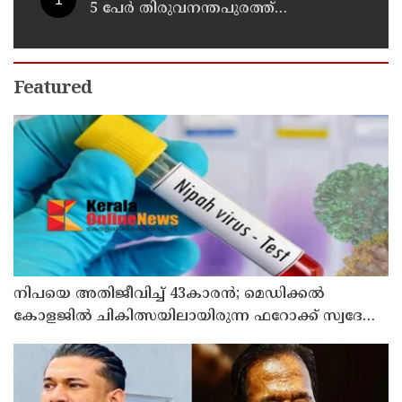
5 പേർ തിരുവനന്തപുരത്ത്
കസ്റ്റഡിയിൽ
Featured
നിപയെ അതിജീവിച്ച് 43കാരന്‍; മെഡിക്കല്‍
കോളജില്‍ ചികിത്സയിലായിരുന്ന ഫറോക്ക് സ്വദേശി
വീട്ടിലേക്ക് മടങ്ങി