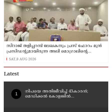
സിറാജ് തളിപ്പറമ്പ് ലേഖകനും പ്രസ് ഫോറം മുൻ
പ്രസിഡൻ്റുമായിരുന്ന അലി മൊഗ്രാലിൻ്റെ
വിയോഗത്തിൽ സർവ്വകക്ഷി അനുസ്മരണം
SAT,8 AUG 2026
നടത്തി
Latest
നിപയെ അതിജീവിച്ച് 43കാരന്‍;
മെഡിക്കല്‍ കോളജില്‍
ചികിത്സയിലായിരുന്ന ഫറോക്ക്
സ്വദേശി വീട്ടിലേക്ക് മടങ്ങി