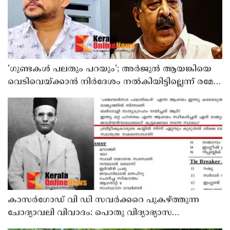
'ഗുണ്ടകൾ പലതും പറയും'; അർജുൻ ആയങ്കിയെ
വെടിവെയ്ക്കാൻ നിർദേശം നൽകിയിട്ടില്ലെന്ന് രമേശ്
ചെന്നിത്തല
കാസർഗോഡ് വി ഡി സവർക്കറെ പുകഴ്ത്തുന്ന
ചോദ്യാവലി വിവാദം: പൊതു വിദ്യാഭ്യാസ
ഡയറക്ടറോട് റിപ്പോർട്ട് തേടി വിദ്യാഭ്യാസ മന്ത്രി