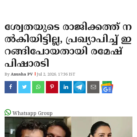
KOZHIKODE
WAYANAD
ശ്വേതയുടെ രാജിക്കത്ത് ന
KANNUR
ൽകിയിട്ടില്ല, പ്രഖ്യാപിച്ച് ഇ
KASARAGOD
റങ്ങിപോയതായി രമേഷ്
പിഷാരടി
By
Anusha PV
Jul 2, 2026, 17:36 IST
Whatsapp Group