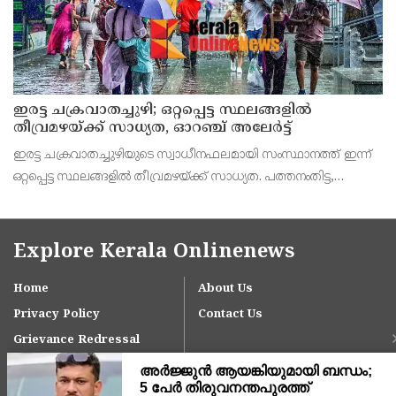
ഇരട്ട ചക്രവാതച്ചുഴി; ഒറ്റപ്പെട്ട സ്ഥലങ്ങളില്‍
തീവ്രമഴയ്ക്ക് സാധ്യത, ഓറഞ്ച് അലേർട്ട്
ഇരട്ട ചക്രവാതച്ചുഴിയുടെ സ്വാധീനഫലമായി സംസ്ഥാനത്ത് ഇന്ന്
ഒറ്റപ്പെട്ട സ്ഥലങ്ങളില്‍ തീവ്രമഴയ്ക്ക് സാധ്യത. പത്തനംതിട്ട,
ആലപ്പുഴ, കോട്ടയം, കോഴിക്കോട്, വയനാട്, കണ്ണൂര്‍, കാസര്‍കോട്
ജില്ലകളിലാണ് ഇന്ന് തീവ്ര
Explore Kerala Onlinenews
Home
About Us
Privacy Policy
Contact Us
Grievance Redressal