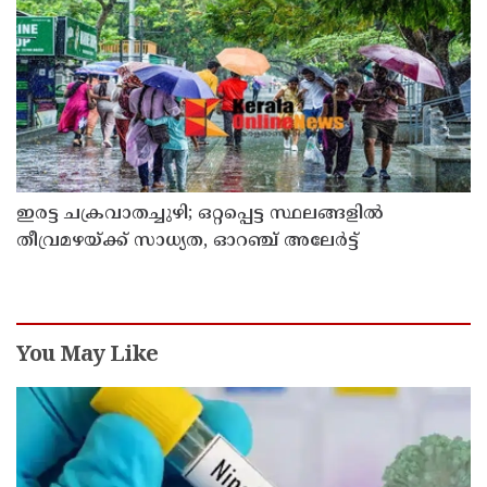
ഇരട്ട ചക്രവാതച്ചുഴി; ഒറ്റപ്പെട്ട സ്ഥലങ്ങളില്‍
തീവ്രമഴയ്ക്ക് സാധ്യത, ഓറഞ്ച് അലേർട്ട്
You May Like