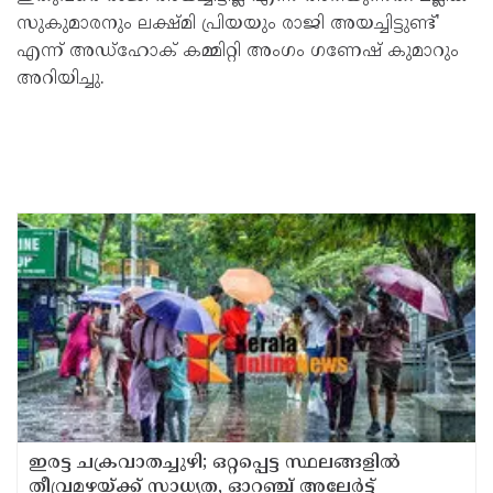
സുകുമാരനും ലക്ഷ്മി പ്രിയയും രാജി അയച്ചിട്ടുണ്ട്'
എന്ന് അഡ്‌ഹോക് കമ്മിറ്റി അംഗം ഗണേഷ് കുമാറും
അറിയിച്ചു.
ഇരട്ട ചക്രവാതച്ചുഴി; ഒറ്റപ്പെട്ട സ്ഥലങ്ങളില്‍
തീവ്രമഴയ്ക്ക് സാധ്യത, ഓറഞ്ച് അലേർട്ട്