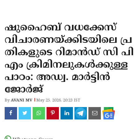
KOZHIKODE
WAYANAD
ഷുഹൈബ് വധക്കേസ്
KANNUR
വിചാരണയ്ക്കിടയിലെ പ്ര
KASARAGOD
തികളുടെ റിമാൻഡ് സി പി
എം ക്രിമിനലുകൾക്കുള്ള
പാഠം: അഡ്വ. മാർട്ടിൻ
ജോർജ്
By
AVANI MV
May 25, 2026, 20:23 IST