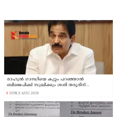
രാഹുല്‍ ഗാന്ധിയെ കുറ്റം പറഞ്ഞാല്‍
ബിജെപിക്ക് സുഖിക്കും ശശി തരൂരിന്
മറുപടിയുമായി കെ സി വേണുഗോപാല്‍
SUN,9 AUG 2026