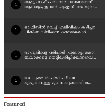
ആദ്യം നഷ്ടപരിഹാരം വേണമെന്ന്
ആവശ്യം; ഇറാന്‍ യുഎസ് നയതന്ത്ര
നീക്കങ്ങളില്‍ അനിശ്ചിതത്വം
ഓഫീസില്‍ വെച്ച് എലിവിഷം കഴിച്ചു;
ചികിത്സയിലിരുന്ന കാസര്‍കോട്
കളക്ടറേറ്റിലെ സീനിയര്‍ ക്ലര്‍ക്ക് മരിച്ചു
രാഹുലിന്റെ പരിപാടി 'ഫ്‌ലോപ്പ് ഷോ';
യുവാക്കളെ തെറ്റിദ്ധരിപ്പിക്കുന്നുവെന്ന്
യുപി മന്ത്രി ഡാനിഷ് അന്‍സാരി
ഡോക്ടര്‍മാര്‍ പിജി പരീക്ഷ
എഴുതാനുള്ള മുന്നൊരുക്കത്തില്‍;
കാസര്‍കോട് പാണത്തൂര്‍
കുടുംബാരോഗ്യ കേന്ദ്രം അടച്ചുപൂട്ടി
Featured