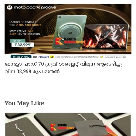
മോട്ടോ പാഡ് 70 ഗ്രൂവ് ടാബ്ലെറ്റ് വില്പന ആരംഭിച്ചു;
വില 32,999 രൂപ മുതൽ
You May Like