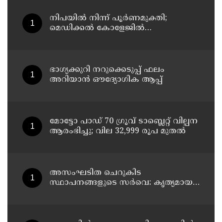
നിപയിൽ നിന്ന് പൂർണമുക്തി;
മെഡിക്കൽ കോളേജിൽ
ചികിത്സയിലിരുന്ന 43കാരൻ
വീട്ടിലേക്ക് മടങ്ങി
ഭാഗ്യക്കുറി നറുക്കെടുപ്പ് ഫലം
അറിയാൻ ഔദ്യോഗിക ആപ്പ്
മോട്ടോ പാഡ് 70 ഗ്രൂവ് ടാബ്ലെറ്റ് വില്പന
ആരംഭിച്ചു; വില 32,999 രൂപ മുതൽ
അസംഘടിത ചെറുകിട
സ്ഥാപനങ്ങളുടെ സർവെ: കൃത്യമായ
വിവരങ്ങൾ നൽകണമെന്ന് മുഖ്യമന്ത്രി
വി ഡി സതീശൻ