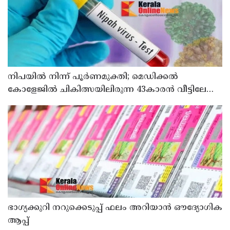
നിപയിൽ നിന്ന് പൂർണമുക്തി; മെഡിക്കൽ
കോളേജിൽ ചികിത്സയിലിരുന്ന 43കാരൻ വീട്ടിലേക്ക്
മടങ്ങി
ഭാഗ്യക്കുറി നറുക്കെടുപ്പ് ഫലം അറിയാൻ ഔദ്യോഗിക
ആപ്പ്