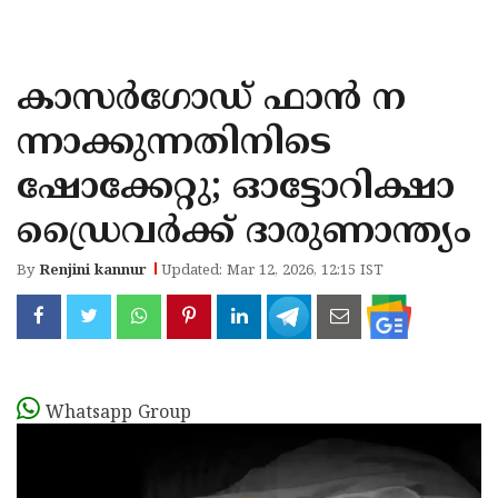
KOZHIKODE
WAYANAD
കാസർഗോഡ് ഫാൻ ന
KANNUR
ന്നാക്കുന്നതിനിടെ
KASARAGOD
ഷോക്കേറ്റു; ഓട്ടോറിക്ഷാ
ഡ്രൈവര്‍ക്ക് ദാരുണാന്ത്യം
By
Renjini kannur
Updated: Mar 12, 2026, 12:15 IST
Whatsapp Group