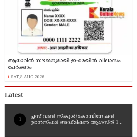
ആധാറിൽ സൗജന്യമായി ഇ-മെയിൽ വിലാസം
ചേർക്കാം
SAT,8 AUG 2026
Latest
പ്ലസ് വൺ സ്‌കൂൾ/കോമ്പിനേഷൻ
ട്രാൻസ്ഫർ അഡ്മിഷൻ ആഗസ്ത് 10,
11 തീയതികളിൽ