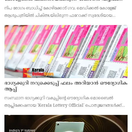
മടങ്ങി
നിപ രോഗം ബാധിച്ച് കോഴിക്കോട് ഗവ. മെഡിക്കൽ കോളേജ്
ആശുപത്രിയിൽ ചികിത്സയിലിരുന്ന ഫറോക്ക് സ്വദേശിയായ
43കാരനെ ഡിസ്ചാർജ് ചെയ്തു.
ഭാഗ്യക്കുറി നറുക്കെടുപ്പ് ഫലം അറിയാൻ ഔദ്യോഗിക
ആപ്പ്
സംസ്ഥാന ഭാഗ്യക്കുറി വകുപ്പിന്റെ ഔദ്യോഗിക മൊബൈൽ
ആപ്ലിക്കേഷനായ 'Kerala Lottery Official' പൊതുജനങ്ങൾക്ക്
ലഭ്യമാണെന്ന് കേരള സംസ്ഥാന ഭാഗ്യക്കുറി വകുപ്പ് ഡയറക്ടർ
അഞ്ജു കെ എസ് അറിയിച്ചു.