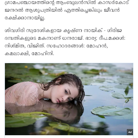
ഗ്രാമപഞ്ചായത്തിന്റെ ആംബുലൻസില്‍ കാസർകോട്
ജനറല്‍ ആശുപത്രിയില്‍ എത്തിച്ചെങ്കിലും ജീവൻ
രക്ഷിക്കാനായില്ല.
ശിവഗിരി സ്വദേശികളായ കൃഷ്ണ നായിക് - ഗിരിജ
ദമ്പതികളുടെ മകനാണ് ധനരാജ്. ഭാര്യ: ദീപ.മക്കള്‍:
നിശ്മിത, വിജിത്. സഹോദരങ്ങള്‍: മോഹൻ,
കമലാക്ഷി, മോഹിനി.