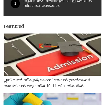
ആധാറിൽ സൗജന്യമായി ഇ-മെയിൽ
വിലാസം ചേർക്കാം
Featured
പ്ലസ് വൺ സ്‌കൂൾ/കോമ്പിനേഷൻ ട്രാൻസ്ഫർ
അഡ്മിഷൻ ആഗസ്ത് 10, 11 തീയതികളിൽ