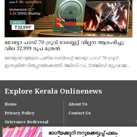
മോട്ടോ പാഡ് 70 ഗ്രൂവ് ടാബ്ലെറ്റ് വില്പന ആരംഭിച്ചു;
വില 32,999 രൂപ മുതൽ
മോട്ടോറോളയുടെ പുതിയ ടാബ്‌ലെറ്റ് മോട്ടോ പാഡ് 70 ഗ്രൂവ്
ഇന്ത്യയിൽ വിൽപ്പനയ്‌ക്കെത്തി. 8ജിബി റാം, 256ജിബി സ്റ്റോറേജ്
പതിപ്പിന് 36,999 രൂപയാണ് ലോഞ്ച് വില. ബാങ്ക് ഓഫറുകൾ
ഉൾപ്പെടെ 32,999 രൂപയാണ് ഫലപ്രദമായ
Explore Kerala Onlinenews
Home
About Us
Privacy Policy
Contact Us
Grievance Redressal