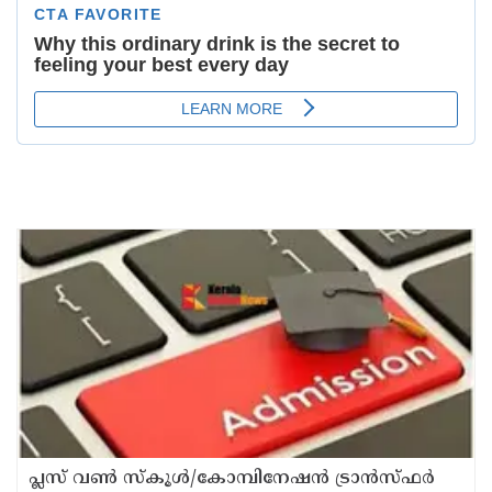
പ്ലസ് വൺ സ്‌കൂൾ/കോമ്പിനേഷൻ ട്രാൻസ്ഫർ