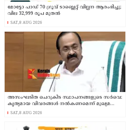
മോട്ടോ പാഡ് 70 ഗ്രൂവ് ടാബ്ലെറ്റ് വില്പന ആരംഭിച്ചു;
വില 32,999 രൂപ മുതൽ
SAT,8 AUG 2026
അസംഘടിത ചെറുകിട സ്ഥാപനങ്ങളുടെ സർവെ:
കൃത്യമായ വിവരങ്ങൾ നൽകണമെന്ന് മുഖ്യമന്ത്രി
വി ഡി സതീശൻ
SAT,8 AUG 2026