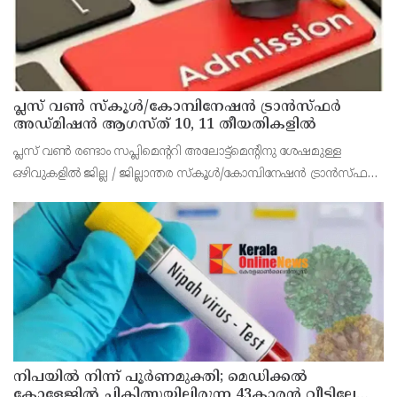
പ്ലസ് വൺ സ്‌കൂൾ/കോമ്പിനേഷൻ ട്രാൻസ്ഫർ
അഡ്മിഷൻ ആഗസ്ത് 10, 11 തീയതികളിൽ
പ്ലസ് വൺ രണ്ടാം സപ്ലിമെന്ററി അലോട്ട്‌മെന്റിനു ശേഷമുള്ള
ഒഴിവുകളിൽ ജില്ല / ജില്ലാന്തര സ്‌കൂൾ/കോമ്പിനേഷൻ ട്രാൻസ്ഫർ
അലോട്ട്‌മെന്റിനായി അപേക്ഷിക്കാനുള്ള അവസരം ആഗസ്റ്റ് 7 ന്
വൈകിട്ട് 4 മണി വരെ നൽകിയിരുന്നു
നിപയിൽ നിന്ന് പൂർണമുക്തി; മെഡിക്കൽ
കോളേജിൽ ചികിത്സയിലിരുന്ന 43കാരൻ വീട്ടിലേക്ക്