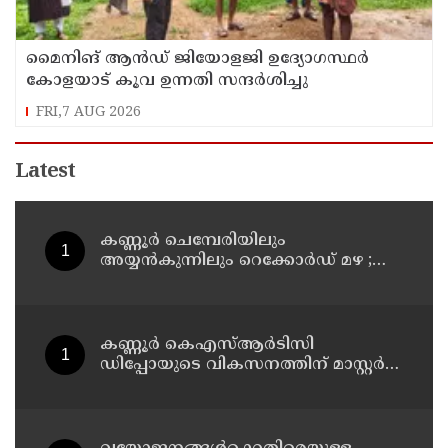
മൈനിങ് ആൻഡ്​ ജിയോളജി ഉദ്യോഗസ്ഥർ
കോളയാട് കൂവ ഉന്നതി സന്ദർശിച്ചു
FRI,7 AUG 2026
Latest
കണ്ണൂർ ചെമ്പേരിയിലും
അയ്യൻകുന്നിലും റെക്കോർഡ് മഴ ;
ഉദയഗിരിയിൽ നേരിയ ഉരുൾപൊട്ടൽ;
13 പേരെ ക്യാമ്പിലേക്ക് മാറ്റി
കണ്ണൂർ കെഎസ്ആർടിസി
ഡിപ്പോയുടെ വികസനത്തിന് മാസ്റ്റർ
പ്ലാൻ തയ്യാറാക്കി സമർപ്പിക്കും : ടി ഒ
മോഹനൻ എം എൽ എ