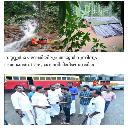
കണ്ണൂർ ചെമ്പേരിയിലും അയ്യൻകുന്നിലും
റെക്കോർഡ് മഴ ; ഉദയഗിരിയിൽ നേരിയ
ഉരുൾപൊട്ടൽ; 13 പേരെ ക്യാമ്പിലേക്ക് മാറ്റി