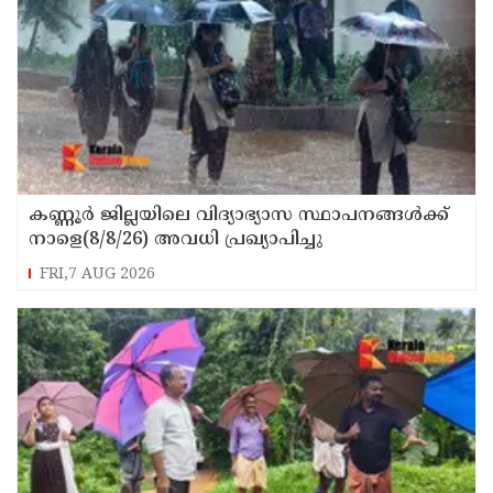
കണ്ണൂർ ജില്ലയിലെ വിദ്യാഭ്യാസ സ്ഥാപനങ്ങള്‍ക്ക്
നാളെ(8/8/26) അവധി പ്രഖ്യാപിച്ചു
FRI,7 AUG 2026