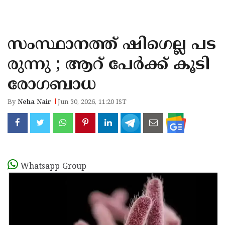
KOZHIKODE
WAYANAD
സംസ്ഥാനത്ത് ഷിഗെല്ല പട
KANNUR
രുന്നു ; ആറ് പേർക്ക് കൂടി
KASARAGOD
രോഗബാധ
By
Neha Nair
Jun 30, 2026, 11:20 IST
Whatsapp Group