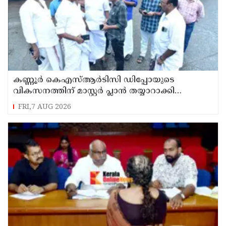
കണ്ണൂർ കെഎസ്ആർടിസി ഡിപ്പോയുടെ
വികസനത്തിന് മാസ്റ്റർ പ്ലാൻ തയ്യാറാക്കി
സമർപ്പിക്കും : ടി ഒ മോഹനൻ എം എൽ എ
FRI,7 AUG 2026