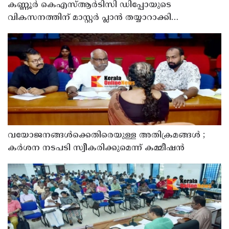
കണ്ണൂർ കെഎസ്ആർടിസി ഡിപ്പോയുടെ
വികസനത്തിന് മാസ്റ്റർ പ്ലാൻ തയ്യാറാക്കി
സമർപ്പിക്കും : ടി ഒ മോഹനൻ എം എൽ എ
വയോജനങ്ങൾക്കെതിരെയുള്ള അതിക്രമങ്ങൾ ;
കർശന നടപടി സ്വീകരിക്കുമെന്ന് കമ്മീഷൻ