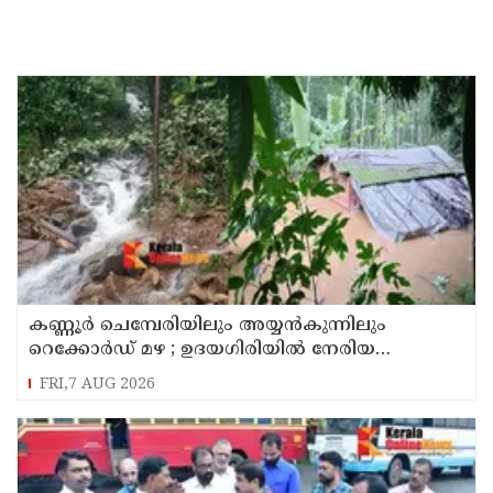
കണ്ണൂർ ചെമ്പേരിയിലും അയ്യൻകുന്നിലും
റെക്കോർഡ് മഴ ; ഉദയഗിരിയിൽ നേരിയ
ഉരുൾപൊട്ടൽ; 13 പേരെ ക്യാമ്പിലേക്ക് മാറ്റി
FRI,7 AUG 2026