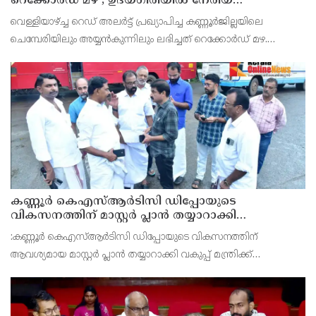
റെക്കോർഡ് മഴ ; ഉദയഗിരിയിൽ നേരിയ
ഉരുൾപൊട്ടൽ; 13 പേരെ ക്യാമ്പിലേക്ക് മാറ്റി
വെള്ളിയാഴ്ച്ച റെഡ് അലർട്ട് പ്രഖ്യാപിച്ച കണ്ണൂർജില്ലയിലെ
ചെമ്പേരിയിലും അയ്യൻകുന്നിലും ലഭിച്ചത് റെക്കോർഡ് മഴ.
രാവിലെ 8.30 മുതലുള്ള ഏഴ് മണിക്കൂറിൽ ചെമ്പേരിയിൽ ലഭിച്ച 96
മില്ലിമീറ്റർ മഴ ആ സമയം സംസ്ഥാനത്ത
കണ്ണൂർ കെഎസ്ആർടിസി ഡിപ്പോയുടെ
വികസനത്തിന് മാസ്റ്റർ പ്ലാൻ തയ്യാറാക്കി
സമർപ്പിക്കും : ടി ഒ മോഹനൻ എം എൽ എ
:കണ്ണൂർ കെഎസ്ആർടിസി ഡിപ്പോയുടെ വികസനത്തിന്
ആവശ്യമായ മാസ്റ്റർ പ്ലാൻ തയ്യാറാക്കി വകുപ്പ് മന്ത്രിക്ക്
സമർപ്പിക്കുമെന്ന് അഡ്വ.ടി ഒ മോഹനൻ എംഎൽഎ അറിയിച്ചു.
ഡിപ്പോയ്ക്ക് നാല് ഏക്കറിൽ അധികം വരുന്ന സ്ഥലമുണ്ട്