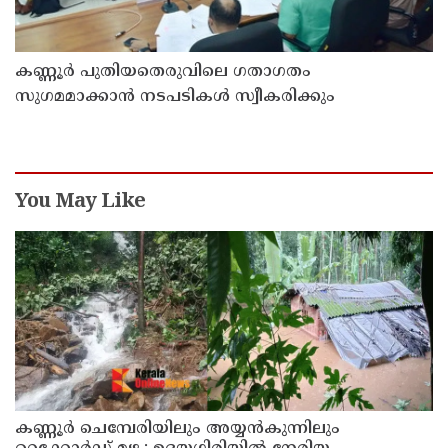
കണ്ണൂർ പുതിയതെരുവിലെ ഗതാഗതം
സുഗമമാക്കാന്‍ നടപടികള്‍ സ്വീകരിക്കും
You May Like
കണ്ണൂർ ചെമ്പേരിയിലും അയ്യൻകുന്നിലും