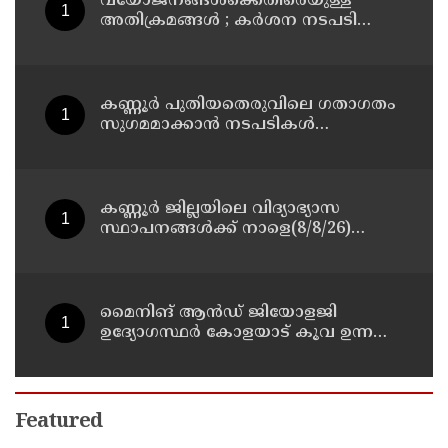
വയോജനങ്ങൾക്കെതിരെയുള്ള
അതിക്രമങ്ങൾ ; കർശന നടപടി
സ്വീകരിക്കുമെന്ന് കമ്മീഷൻ
കണ്ണൂർ പുതിയതെരുവിലെ ഗതാഗതം
സുഗമമാക്കാന്‍ നടപടികള്‍
സ്വീകരിക്കും
കണ്ണൂർ ജില്ലയിലെ വിദ്യാഭ്യാസ
സ്ഥാപനങ്ങള്‍ക്ക് നാളെ(8/8/26)
അവധി പ്രഖ്യാപിച്ചു
മൈനിങ് ആൻഡ്​ ജിയോളജി
ഉദ്യോഗസ്ഥർ കോളയാട് കൂവ ഉന്നതി
സന്ദർശിച്ചു
Featured