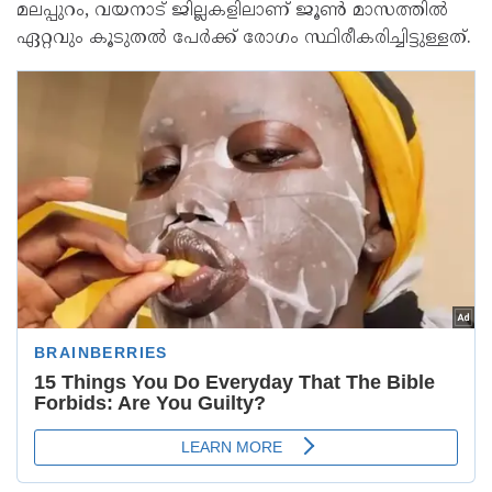
മലപ്പുറം, വയനാട് ജില്ലകളിലാണ് ജൂൺ മാസത്തിൽ
ഏറ്റവും കൂടുതൽ പേർക്ക് രോഗം സ്ഥിരീകരിച്ചിട്ടുള്ളത്.