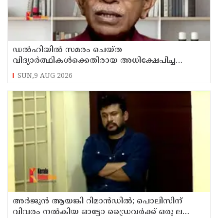
ഡൽഹിയിൽ സമരം ചെയ്ത
വിദ്യാർത്ഥികൾക്കെതിരായ അധിക്ഷേപിച്ച
കേസില്‍ സംഘപരിവാർ സഹയാത്രികൻ ടി ജി
SUN,9 AUG 2026
മോഹന്‍ദാസ് കസ്റ്റഡിയിൽ
അര്‍ജുന്‍ ആയങ്കി റിമാന്‍ഡില്‍; പൊലിസിന്
വിവരം നൽകിയ ഓട്ടോ ഡ്രൈവർക്ക് ഒരു ലക്ഷം