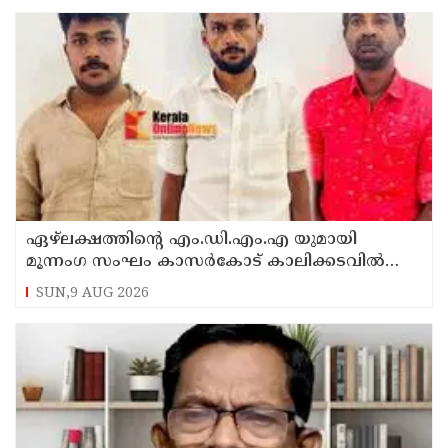
ഏഴ്ലക്ഷത്തിൻ്റെ എം.ഡി.എം.എ യുമായി
മൂന്നംഗ സംഘം കാസർകോട് കാലിക്കടവിൽ
അറസ്റ്റിൽ
SUN,9 AUG 2026