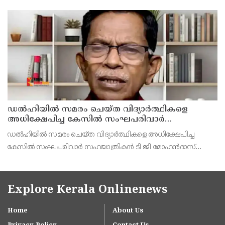
പൊലീസ് അറസ്റ്റ് ചെയ്തു. എറണാകുളം പെരുമ്പാവൂർ
സ്വദേശികളായ പി.എ അബ്ദുൾ സലാം , കെ.എച്ച് മുഹമ്മദ്
ഹുസൈൻ പി.എ അ
ഡൽഹിയിൽ സമരം ചെയ്ത വിദ്യാർത്ഥികളെ
അധിക്ഷേപിച്ച കേസില്‍ സംഘപരിവാർ
സഹയാത്രികൻ ടി ജി മോഹന്‍ദാസ് കസ്റ്റഡിയിൽ
ഡല്‍ഹിയില്‍ സമരം ചെയ്ത വിദ്യാര്‍ത്ഥികളെ അധിക്ഷേപിച്ച
കേസില്‍ സംഘപരിവാര്‍ സഹയാത്രികന്‍ ടി ജി മോഹന്‍ദാസ്
പൊലീസ് കസ്റ്റഡിയില്‍. എറണാകുളം മട്ടാഞ്ചേരിയിലെ വീട്ടില്‍
റെയ്ഡ്
Explore Kerala Onlinenews
Home
About Us