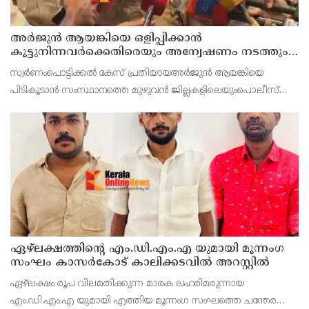
അർജുൻ ആയങ്കിയെ ഒളിപ്പിക്കാൻ
കൂട്ടുനിന്നവർക്കെതിരെയും അന്വേഷണം നടത്തും:
കണ്ണൂർ റേഞ്ച് ഡി. ഐ ജി കെ. കാർത്തിക്ക്
സ്വർണംപൊട്ടിക്കൽ കേസ് പ്രതിയായഅർജുൻ ആയങ്കിയെ
പിടികൂടാൻ സംസ്ഥാനത്തെ മുഴുവൻ ജില്ലകളിലെയുംപൊലീസ്
മേധാവിമാർക്കും നിർദേശം നൽകിയിരുന്നുവെന്ന് കണ്ണൂർ റേഞ്ച്
ഏഴ്ലക്ഷത്തിൻ്റെ എം.ഡി.എം.എ യുമായി മൂന്നംഗ
സംഘം കാസർകോട് കാലിക്കടവിൽ അറസ്റ്റിൽ
ഏഴ്ലക്ഷം രൂപ വിലമതിക്കുന്ന മാരക ലഹരിമരുന്നായ
എം.ഡി.എം.എ യുമായി എത്തിയ മൂന്നംഗ സംഘത്തെ ചന്തേര