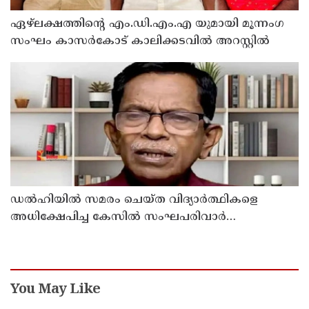
ഏഴ്ലക്ഷത്തിൻ്റെ എം.ഡി.എം.എ യുമായി മൂന്നംഗ
സംഘം കാസർകോട് കാലിക്കടവിൽ അറസ്റ്റിൽ
ഡൽഹിയിൽ സമരം ചെയ്ത വിദ്യാർത്ഥികളെ
അധിക്ഷേപിച്ച കേസില്‍ സംഘപരിവാർ
സഹയാത്രികൻ ടി ജി മോഹന്‍ദാസ് കസ്റ്റഡിയിൽ
You May Like