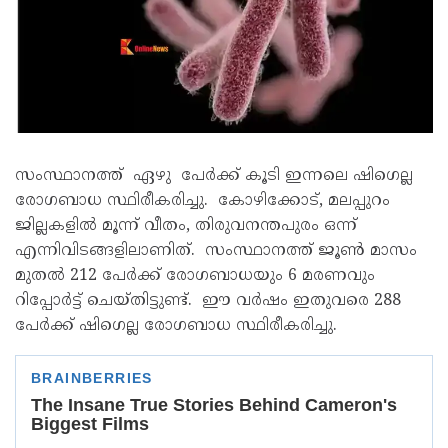
സംസ്ഥാനത്ത് ഏഴു പേർക്ക് കൂടി ഇന്നലെ ഷിഗെല്ല
രോഗബാധ സ്ഥിരീകരിച്ചു. കോഴിക്കോട്, മലപ്പുറം
ജില്ലകളിൽ മൂന്ന് വീതം, തിരുവനന്തപുരം ഒന്ന്
എന്നിവിടങ്ങളിലാണിത്. സംസ്ഥാനത്ത് ജൂൺ മാസം
മുതൽ 212 പേർക്ക് രോഗബാധയും 6 മരണവും
റിപ്പോർട്ട് ചെയ്തിട്ടുണ്ട്. ഈ വർഷം ഇതുവരെ 288
പേർക്ക് ഷിഗെല്ല രോഗബാധ സ്ഥിരീകരിച്ചു.