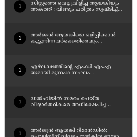
സിസ്റ്റത്തെ വെല്ലുവിളിച്ച ആയങ്കിയും
അകത്ത് : വീണ്ടും ചരിത്രം സൃഷ്‌ടിച്ച്
കണ്ണൂർ സ്‌ക്വാഡ്
അർജുൻ ആയങ്കിയെ ഒളിപ്പിക്കാൻ
കൂട്ടുനിന്നവർക്കെതിരെയും
അന്വേഷണം നടത്തും: കണ്ണൂർ റേഞ്ച്
ഡി. ഐ ജി കെ. കാർത്തിക്ക്
ഏഴ്ലക്ഷത്തിൻ്റെ എം.ഡി.എം.എ
യുമായി മൂന്നംഗ സംഘം
കാസർകോട് കാലിക്കടവിൽ
അറസ്റ്റിൽ
ഡൽഹിയിൽ സമരം ചെയ്ത
വിദ്യാർത്ഥികളെ അധിക്ഷേപിച്ച
കേസില്‍ സംഘപരിവാർ
സഹയാത്രികൻ ടി ജി മോഹന്‍ദാസ്
കസ്റ്റഡിയിൽ
അര്‍ജുന്‍ ആയങ്കി റിമാന്‍ഡില്‍;
പൊലിസിന് വിവരം നൽകിയ ഓട്ടോ