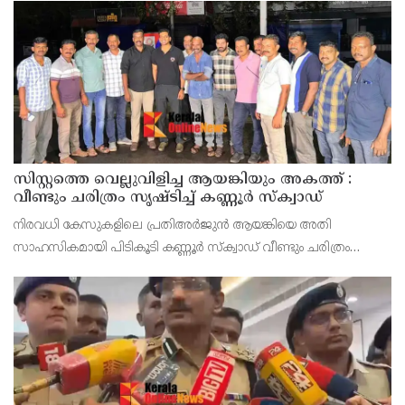
സിസ്റ്റത്തെ വെല്ലുവിളിച്ച ആയങ്കിയും അകത്ത് :
വീണ്ടും ചരിത്രം സൃഷ്‌ടിച്ച് കണ്ണൂർ സ്‌ക്വാഡ്
നിരവധി കേസുകളിലെ പ്രതിഅർജുൻ ആയങ്കിയെ അതി
സാഹസികമായി പിടികൂടി കണ്ണൂർ സ്‌ക്വാഡ് വീണ്ടും ചരിത്രം
സൃഷ്‌ടിച്ചു. നൂതന സാങ്കേതിക വിദ്യയിലൂടെ ആയങ്കിയുടെ വാഹന
സഞ്ചാരം തിരിച്ചറിയുകയും