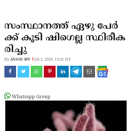
KOZHIKODE
WAYANAD
സംസ്ഥാനത്ത് ഏഴു പേർ
KANNUR
ക്ക് കൂടി ഷിഗെല്ല സ്ഥിരീക
KASARAGOD
രിച്ചു
By
AVANI MV
Jul 2, 2026, 19:25 IST
Whatsapp Group