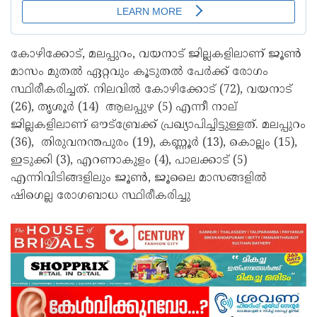
കോഴിക്കോട്, മലപ്പുറം, വയനാട് ജില്ലകളിലാണ് ജൂൺ
മാസം മുതൽ ഏറ്റവും കൂടുതൽ പേർക്ക് രോഗം
സ്ഥിരീകരിച്ചത്. നിലവിൽ കോഴിക്കോട് (72), വയനാട്
(26), തൃശൂർ (14) ആലപ്പുഴ (5) എന്നീ നാല്
ജില്ലകളിലാണ് ഔട്‌ബ്രേക്ക് പ്രഖ്യാപിച്ചിട്ടുള്ളത്. മലപ്പുറം
(36), തിരുവനന്തപുരം (19), കണ്ണൂർ (13), കൊല്ലം (15),
ഇടുക്കി (3), എറണാകുളം (4), പാലക്കാട് (5)
എന്നിവിടിങ്ങളിലും ജൂൺ, ജൂലൈ മാസങ്ങളിൽ
ഷിഗെല്ല രോഗബാധ സ്ഥിരീകരിച്ചു