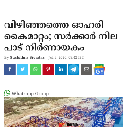
KOZHIKODE
WAYANAD
വിഴിഞ്ഞത്തെ ഓഹരി
KANNUR
കൈമാറ്റം; സര്‍ക്കാര്‍ നില
KASARAGOD
പാട് നിര്‍ണായകം
By
Suchithra Sivadas
Jul 5, 2026, 09:42 IST
Whatsapp Group