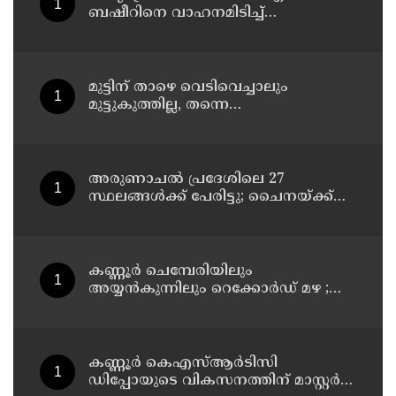
ബഷീറിനെ വാഹനമിടിച്ച്
കൊലപ്പെടുത്തിയ കേസില്‍ ശ്രീറാം
വെങ്കിട്ടരാമനെതിരെ സാക്ഷിമൊഴി
മുട്ടിന് താഴെ വെടിവെച്ചാലും
മുട്ടുകുത്തില്ല, തന്നെ
തീവ്രവാദിയാക്കിയത് ഈ സിസ്റ്റം;
വീണ്ടും പോസ്റ്റുമായി അര്‍ജുന്‍
ആയങ്കി
അരുണാചല്‍ പ്രദേശിലെ 27
സ്ഥലങ്ങള്‍ക്ക് പേരിട്ടു; ചൈനയ്ക്ക്
മറുപടിയുമായി ഇന്ത്യ
കണ്ണൂർ ചെമ്പേരിയിലും
അയ്യൻകുന്നിലും റെക്കോർഡ് മഴ ;
ഉദയഗിരിയിൽ നേരിയ ഉരുൾപൊട്ടൽ;
13 പേരെ ക്യാമ്പിലേക്ക് മാറ്റി
കണ്ണൂർ കെഎസ്ആർടിസി
ഡിപ്പോയുടെ വികസനത്തിന് മാസ്റ്റർ