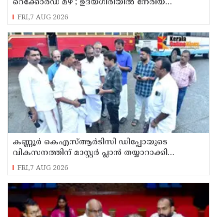
റെക്കോർഡ് മഴ ; ഉദയഗിരിയിൽ നേരിയ
ഉരുൾപൊട്ടൽ; 13 പേരെ ക്യാമ്പിലേക്ക് മാറ്റി
FRI,7 AUG 2026
കണ്ണൂർ കെഎസ്ആർടിസി ഡിപ്പോയുടെ
വികസനത്തിന് മാസ്റ്റർ പ്ലാൻ തയ്യാറാക്കി
സമർപ്പിക്കും : ടി ഒ മോഹനൻ എം എൽ എ
FRI,7 AUG 2026