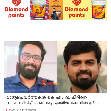
മാധ്യമപ്രവര്‍ത്തകന്‍ കെ എം ബഷീറിനെ
വാഹനമിടിച്ച് കൊലപ്പെടുത്തിയ കേസില്‍ ശ്രീറാം
വെങ്കിട്ടരാമനെതിരെ സാക്ഷിമൊഴി
SAT,8 AUG 2026