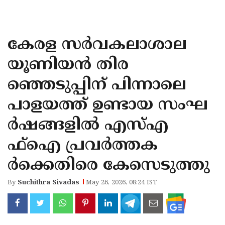
KOZHIKODE
WAYANAD
കേരള സര്‍വകലാശാല
KANNUR
യൂണിയന്‍ തിര
KASARAGOD
ഞ്ഞെടുപ്പിന് പിന്നാലെ
പാളയത്ത് ഉണ്ടായ സംഘ
ര്‍ഷങ്ങളില്‍ എസ്എ
ഫ്‌ഐ പ്രവര്‍ത്തക
ര്‍ക്കെതിരെ കേസെടുത്തു
By
Suchithra Sivadas
May 26, 2026, 08:24 IST