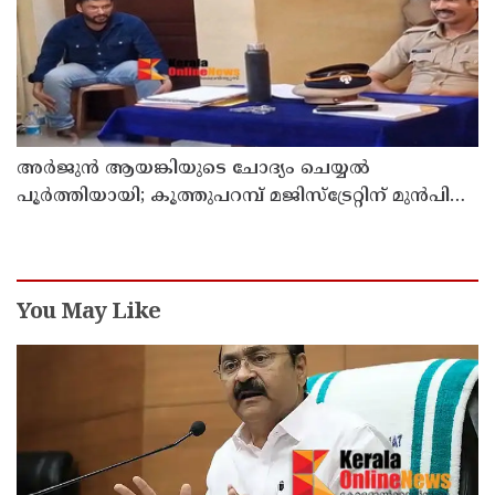
അര്‍ജുന്‍ ആയങ്കിയുടെ ചോദ്യം ചെയ്യല്‍
പൂര്‍ത്തിയായി; കൂത്തുപറമ്പ് മജിസ്ട്രേറ്റിന് മുൻപില്‍
ഹാജരാക്കും
You May Like