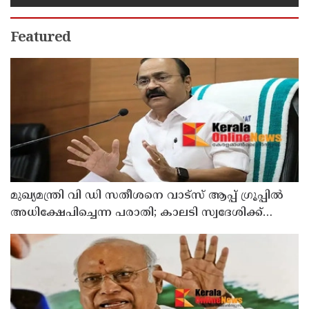
Featured
മുഖ്യമന്ത്രി വി ഡി സതീശനെ വാട്‌സ് ആപ്പ് ഗ്രൂപ്പില്‍
അധിക്ഷേപിച്ചെന്ന പരാതി; കാലടി സ്വദേശിക്ക്
എതിരെ കേസ്