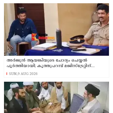
അര്‍ജുന്‍ ആയങ്കിയുടെ ചോദ്യം ചെയ്യല്‍
പൂര്‍ത്തിയായി; കൂത്തുപറമ്പ് മജിസ്ട്രേറ്റിന്
മുൻപില്‍ ഹാജരാക്കും
SUN,9 AUG 2026