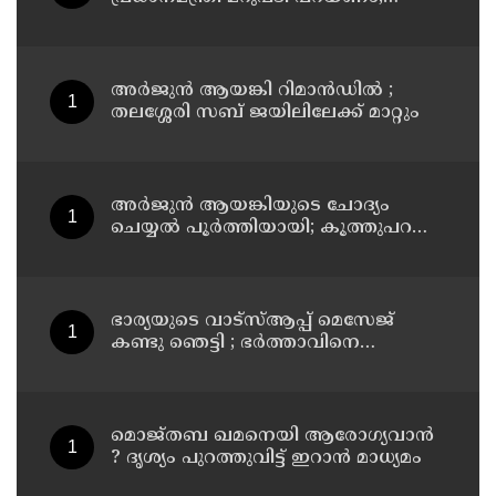
രാമനില്‍ വിശ്വസിക്കുന്ന
സാധാരണക്കാര്‍
ആശങ്കാകുലരാണെന്ന് ഖാര്‍ഗെ
അര്‍ജുന്‍ ആയങ്കി റിമാന്‍ഡില്‍ ;
തലശ്ശേരി സബ് ജയിലിലേക്ക് മാറ്റും
അര്‍ജുന്‍ ആയങ്കിയുടെ ചോദ്യം
ചെയ്യല്‍ പൂര്‍ത്തിയായി; കൂത്തുപറമ്പ്
മജിസ്ട്രേറ്റിന് മുൻപില്‍ ഹാജരാക്കും
ഭാര്യയുടെ വാട്സ്ആപ്പ് മെസേജ്
കണ്ടു ഞെട്ടി ; ഭര്‍ത്താവിനെ
കൊലപ്പെടുത്തി മരണം
റോഡപകടമാക്കി മാറ്റാന്‍
കാമുകനുമായി പദ്ധതിയിട്ട
യുവതിയും സുഹൃത്തും ഒളിവില്‍
മൊജ്തബ ഖമനെയി ആരോഗ്യവാന്‍
? ദൃശ്യം പുറത്തുവിട്ട് ഇറാന്‍ മാധ്യമം