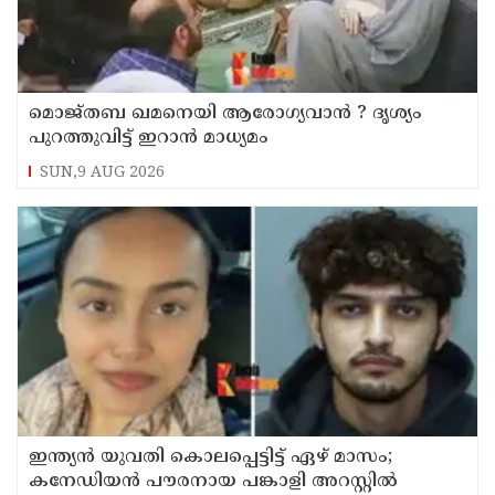
മൊജ്തബ ഖമനെയി ആരോഗ്യവാന്‍ ? ദൃശ്യം
പുറത്തുവിട്ട് ഇറാന്‍ മാധ്യമം
SUN,9 AUG 2026
ഇന്ത്യന്‍ യുവതി കൊലപ്പെട്ടിട്ട് ഏഴ് മാസം;
കനേഡിയന്‍ പൗരനായ പങ്കാളി അറസ്റ്റില്‍