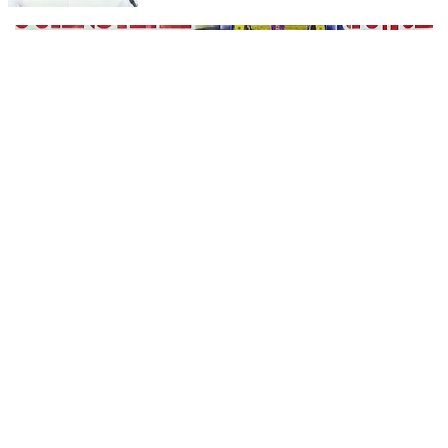
സംഘവുമായി കേന്ദ്ര മന്ത്രി അശ്വിനി വൈഷ്ണവ് നടത്തിയ
കൂടിക്കാഴ്ചയില്‍ ശക്തമായ മുന്നറിയിപ്പാണ് നല്‍കിയ
ശബരിമല നെയ്യ് ക്രമക്കേട്: ദേവസ്വം ബോര്‍ഡ് മുന്‍
പ്രസിഡന്റ് പി എസ് പ്രശാന്തിനെ പ്രതിയാക്കും:
ദേവസ്വം വിജിലന്‍സ്
പിഎസ് പ്രശാന്ത്, അജികുമാര്‍, മുരാരി ബാബു എന്നിവര്‍
ശബരിമല സ്വര്‍ണക്കൊള്ള കേസിലും പ്രതികളാണ്.