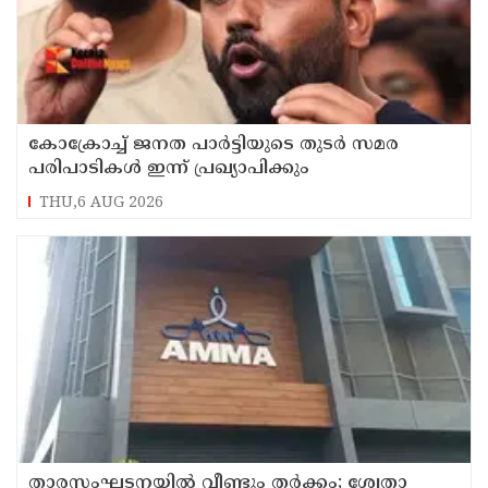
കോക്രോച്ച് ജനത പാര്‍ട്ടിയുടെ തുടര്‍ സമര
പരിപാടികള്‍ ഇന്ന് പ്രഖ്യാപിക്കും
THU,6 AUG 2026
താരസംഘടനയില്‍ വീണ്ടും തര്‍ക്കം; ശ്വേതാ