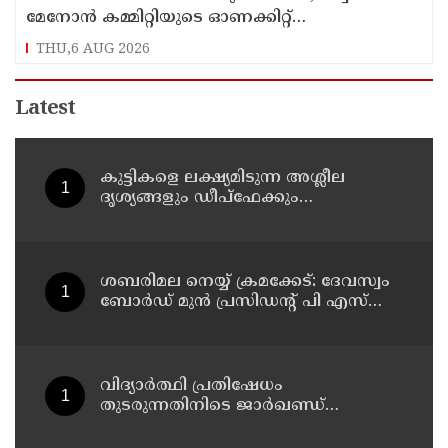
മേനോന്‍ കമ്മിറ്റിയുടെ ഓണക്കിറ്റ്
വിതരണത്തിനെതിരെ ഒരുവിഭാഗം താരങ്ങള്‍
THU,6 AUG 2026
Latest
കുട്ടികളെ ലക്ഷ്യമിടുന്ന അശ്ലീല
ദൃശ്യങ്ങളും ഡീപ്ഫേക്കും
പ്രചരിപ്പിക്കുന്നതില്‍ മെറ്റ
കേന്ദ്രത്തോട് മാപ്പ് പറഞ്ഞു
ശബരിമല നെയ്യ് ക്രമക്കേട്: ദേവസ്വം
ബോര്‍ഡ് മുന്‍ പ്രസിഡന്റ് പി എസ്
പ്രശാന്തിനെ പ്രതിയാക്കും: ദേവസ്വം
വിജിലന്‍സ്
വിദ്യാര്‍ത്ഥി പ്രതിഷേധം
തുടരുന്നതിനിടെ ജാര്‍ഖണ്ഡ്
നിയമസഭാ പരിസരത്ത്
നിരോധനാജ്ഞ