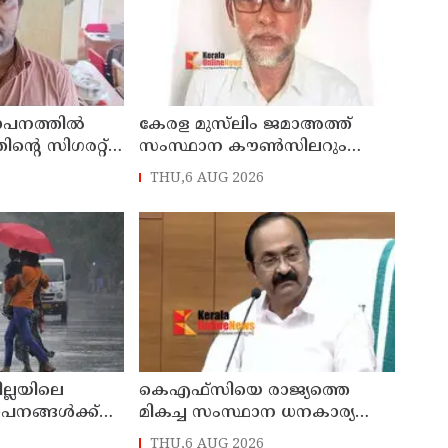
ഥാപനത്തിൽ
കേരള മുസ്‌ലിം ജമാഅത്ത്
തിന്റെ സിഗരറ്റ്
സംസ്ഥാന കൗൺസിലറും
നാട്
തളിപ്പറമ്പിലെ മുതിർന്ന മാധ്യമ
THU,6 AUG 2026
സെയിൽസ്മാൻ
പ്രവർത്തകനുമായ ബി എ
പിടിയിൽ
അലി മൊഗ്രാൽ നിര്യാതനായി
ില്ലയിലെ
കെഎഫ്‌സിയെ രാജ്യത്തെ
ഥാപനങ്ങൾക്ക്
മികച്ച സംസ്ഥാന ധനകാര്യ
സ്ഥാപനമാക്കും: മുഖ്യമന്ത്രി വി
THU,6 AUG 2026