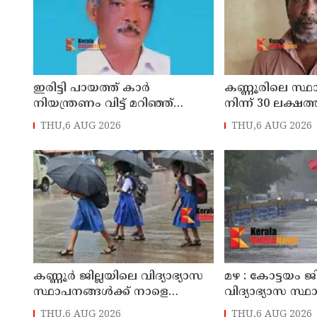
ഇരിട്ടി പായത്ത് കാർ
കണ്ണൂരിലെ സ്
നിയന്ത്രണം വിട്ട് മറിഞ്ഞ്
നിന്ന് 30 ലക്ഷത്
തളിപ്പറമ്പിലെ ആദ്യ കാല
മോഷണം: തമിഴ്‌
THU,6 AUG 2026
THU,6 AUG 2026
കോണ്‍ഗ്രസ് നേതാവ് മരിച്ചു
സ്വദേശിയായ 
തെങ്കാശിയിൽ 
കണ്ണൂർ ജില്ലയിലെ വിദ്യാഭ്യാസ
മഴ : കോട്ടയം ജ
സ്ഥാപനങ്ങള്‍ക്ക് നാളെ
വിദ്യാഭ്യാസ സ്
(07/08/2026), അവധി
നാളെ അവധി
THU,6 AUG 2026
THU,6 AUG 2026