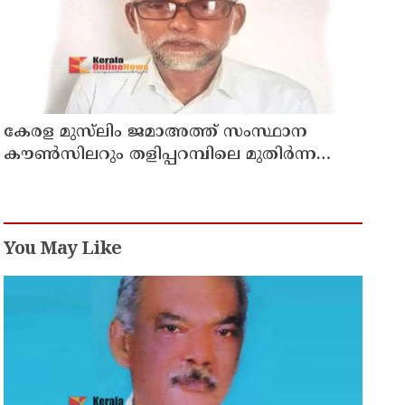
കേരള മുസ്‌ലിം ജമാഅത്ത് സംസ്ഥാന
കൗൺസിലറും തളിപ്പറമ്പിലെ മുതിർന്ന
മാധ്യമ പ്രവർത്തകനുമായ ബി എ അലി
മൊഗ്രാൽ നിര്യാതനായി
You May Like