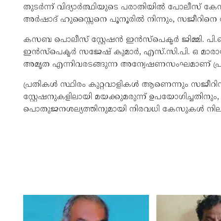
തുടർന്ന് വിദ്യാർത്ഥിയുടെ പരാതിയില്‍ പോലീസ് ക
അർഷാദ് ഹുസ്സൈനെ പൂനൂരില്‍ നിന്നും, സജീറിനെ കോ
കസബ പൊലീസ് സ്റ്റേഷൻ ഇൻസ്പെക്ടർ ജിമ്മി. പി.ജെ യ
ഇൻസ്പെക്ടർ സജേഷ് കുമാർ, എസ്.സി.‌പി.‌ ഒ മാരായ ദ
അമൃത എന്നിവരടങ്ങുന്ന അന്വേഷണസംഘമാണ് പ്രതി
പ്രതികള്‍ സ്ഥിരം കുറ്റവാളികള്‍ ആണെന്നും സജീറ
സ്റ്റേഷനുകളിലായി മയക്കുമരുന്ന് ഉപയോഗിച്ചതിനും
പൊതുജനശല്യത്തിനുമായി നിരവധി കേസുകള്‍ നിലവില