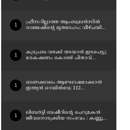
ഫ്രീസറില്ലാത്ത ആംബുലൻസിൽ
രാജേഷിൻ്റെ മൃതദേഹം; വീഴ്ചയിൽ
വിശദീകരണം തേടി കണ്ണൂർ
എഡിഎം
കുടുംബ വഴക്ക് തടയാന്‍ ഇടപെട്ടു;
മരകഷണം കൊണ്ട് പിതാവ്
മർദിച്ച 17കാരിക്ക് ദാരുണാന്ത്യം
ഓണക്കാലം ആഘോഷമാക്കാൻ
ഇന്ത്യൻ റെയിൽവേ; 112
സ്പെഷ്യൽ ട്രെയിനുകൾ, ടിക്കറ്റ്
ബുക്കിംഗുകൾ ഉടൻ ആരംഭിക്കും
ലിബർട്ടി ബഷീറിന്റെ ചെറുമകൻ
ജീവനൊടുക്കിയ സംഭവം : കണ്ണൂർ
മൊറാഴയിലെ ജെംസ്