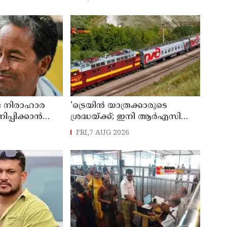
ടി കണ്ണൂർ
ദാരുണാന്ത്യം
ട നിരാഹാര
'ട്രെയിൻ യാത്രക്കാരുടെ
്പിക്കാൻ
ശ്രദ്ധയ്ക്ക്‌; ഇനി ആർഎസി
താവ് രാഹുൽ
ടിക്കറ്റുകാർക്കും കമ്പിളിപ്പുതപ്പ്
FRI,7 AUG 2026
സഹായം
ലഭിക്കും
; സോനം