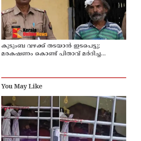
കുടുംബ വഴക്ക് തടയാന്‍ ഇടപെട്ടു;
മരകഷണം കൊണ്ട് പിതാവ് മർദിച്ച
17കാരിക്ക് ദാരുണാന്ത്യം
You May Like