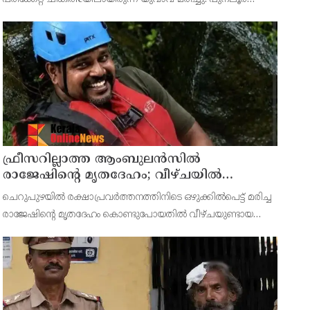
പത്തേക്കർ ചേരിക്കോണം ഇട്ടിവിള വീട്ടിൽ അജി ആണ്
മരിച്ചത്.
ഫ്രീസറില്ലാത്ത ആംബുലൻസിൽ
രാജേഷിൻ്റെ മൃതദേഹം; വീഴ്ചയിൽ
വിശദീകരണം തേടി കണ്ണൂർ എഡിഎം
ചെറുപുഴയിൽ രക്ഷാപ്രവർത്തനത്തിനിടെ ഒഴുക്കിൽപെട്ട് മരിച്ച
രാജേഷിന്‍റെ മൃതദേഹം കൊണ്ടുപോയതിൽ വീഴ്ചയുണ്ടായ
സംഭവത്തിൽ പയ്യന്നൂർ തഹസീൽദാരോടും പരിയാരം
മെഡിക്കൽ കോളേജ് സൂപ്രണ്ടിനോടും വിശദീകരണം തേടി