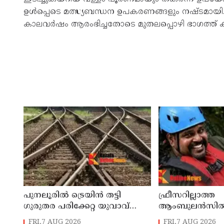
ഉൾപ്പെടെ മത്സ്യബന്ധന ഉപകരണങ്ങളും നഷ്ടമായി. 
കാലവർഷം ആരംഭിച്ചതോടെ മുതലപ്പൊഴി ഭാഗത്ത് കടൽക
പുനലൂരിൽ ട്രെയിൻ തട്ടി
ഫ്രീസറില്ലാത്ത
ഗുരുതര പരിക്കേറ്റ യുവാവ്
ആംബുലൻസിൽ 
മരിച്ചു
മൃതദേഹം; വീഴ
FRI,7 AUG 2026
FRI,7 AUG 2026