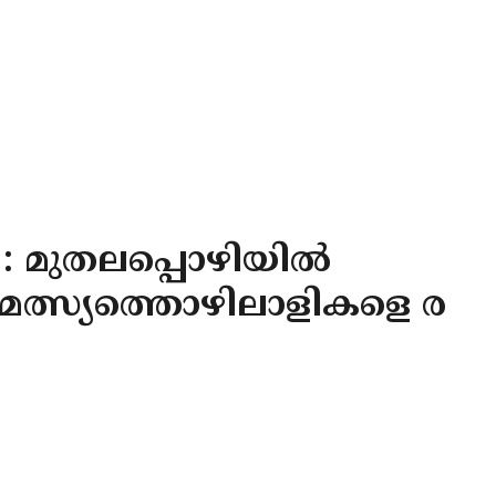
: മുതലപ്പൊഴിയിൽ
; മത്സ്യത്തൊഴിലാളികളെ ര