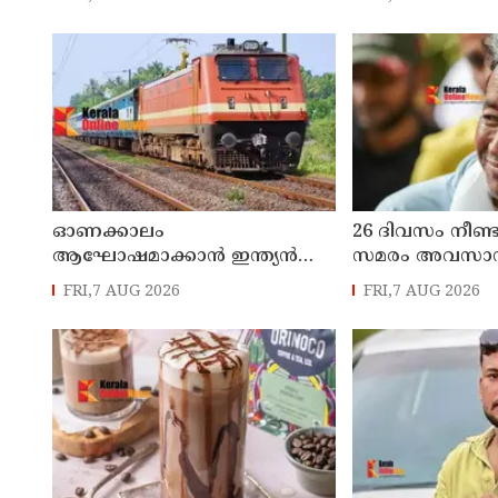
വിശദീകരണം തേ
എഡിഎം
ഓണക്കാലം
26 ദിവസം നീണ്
ആഘോഷമാക്കാൻ ഇന്ത്യൻ
സമരം അവസാനിപ
റെയിൽവേ; 112 സ്പെഷ്യൽ
പ്രതിപക്ഷ നേ
FRI,7 AUG 2026
FRI,7 AUG 2026
ട്രെയിനുകൾ, ടിക്കറ്റ്
ഗാന്ധിയുടെ 
ബുക്കിംഗുകൾ ഉടൻ
തേടിയിരുന്നു 
ആരംഭിക്കും
വാങ്ചുക്