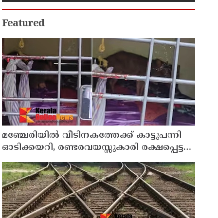
ഇൻ്റർനാഷനൽ സ്കൂളിലെ പ്രധാന
അധ്യാപികക്കെതിരെ
പരാതിയുമായിബന്ധുക്കൾ
Featured
മഞ്ചേരിയിൽ വീടിനകത്തേക്ക് കാട്ടുപന്നി
ഓടിക്കയറി, രണ്ടരവയസ്സുകാരി രക്ഷപ്പെട്ടത്
തലനാരിഴക്ക്