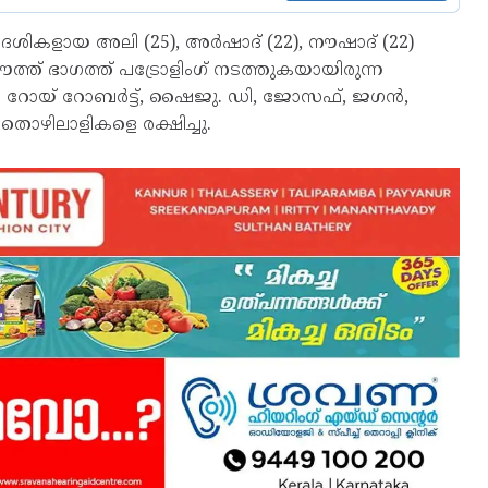
്വദേശികളായ അലി (25), അർഷാദ് (22), നൗഷാദ് (22)
് ഭാഗത്ത് പട്രോളിംഗ് നടത്തുകയായിരുന്ന
 റോയ് റോബർട്ട്, ഷൈജു. ഡി, ജോസഫ്, ജഗൻ,
ഴിലാളികളെ രക്ഷിച്ചു.