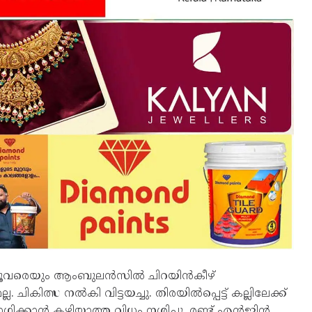
ു. മൂവരെയും ആംബുലൻസിൽ ചിറയിൻകീഴ്
 ചികിത്സ നൽകി വിട്ടയച്ചു. തിരയിൽപ്പെട്ട് കല്ലിലേക്ക്
ിക്കാൻ കഴിയാത്ത വിധം നശിച്ചു. രണ്ട് എൻജിൻ