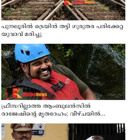
പുനലൂരിൽ ട്രെയിൻ തട്ടി ഗുരുതര പരിക്കേറ്റ
യുവാവ് മരിച്ചു
ഫ്രീസറില്ലാത്ത ആംബുലൻസിൽ
രാജേഷിൻ്റെ മൃതദേഹം; വീഴ്ചയിൽ
വിശദീകരണം തേടി കണ്ണൂർ എഡിഎം