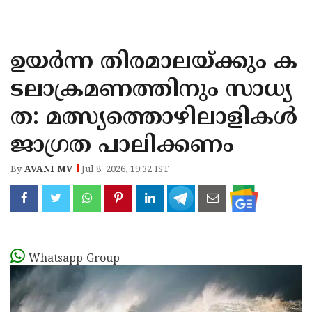
KOZHIKODE
WAYANAD
ഉയർന്ന തിരമാലയ്ക്കും ക
KANNUR
ടലാക്രമണത്തിനും സാധ്യ
KASARAGOD
ത: മത്സ്യത്തൊഴിലാളികൾ
ജാഗ്രത പാലിക്കണം
By
AVANI MV
Jul 8, 2026, 19:32 IST
Whatsapp Group