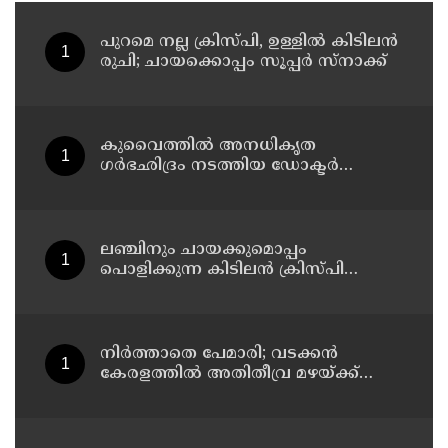
പുറമെ നല്ല ക്രിസ്പി, ഉള്ളിൽ കിടിലൻ
രുചി; ചായക്കൊപ്പം സൂപ്പർ സ്നാക്ക്
കുവൈത്തില്‍ അനധികൃത
ഗര്‍ഭഛിദ്രം നടത്തിയ ഡോക്ടര്‍
അറസ്റ്റില്‍; ഗര്‍ഭഛിദ്ര ഗുളികകളും
പിടിച്ചെടുത്തു
ലഞ്ചിനും ചായക്കുമൊപ്പം
പൊളിക്കുന്ന കിടിലൻ ക്രിസ്പി
വിഭവം
നിർത്താതെ പേമാരി; വടക്കന്‍
കേരളത്തില്‍ അതിതീവ്ര മഴയ്ക്ക്
സാധ്യത; നാലു ജില്ലകളില്‍ റെഡ്
അലര്‍ട്ട്