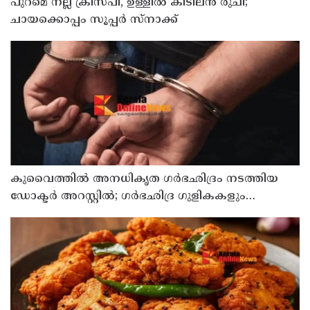
പുറമെ നല്ല ക്രിസ്പി, ഉള്ളിൽ കിടിലൻ രുചി;
ചായക്കൊപ്പം സൂപ്പർ സ്നാക്ക്
കുവൈത്തില്‍ അനധികൃത ഗര്‍ഭഛിദ്രം നടത്തിയ
ഡോക്ടര്‍ അറസ്റ്റില്‍; ഗര്‍ഭഛിദ്ര ഗുളികകളും
പിടിച്ചെടുത്തു