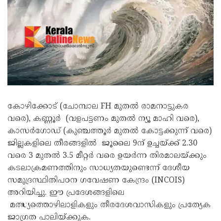
കോഴിക്കോട് (ചോമ്പാല FH മുതൽ രാമനാട്ടുകര
വരെ), കണ്ണൂർ (വളപട്ടണം മുതൽ ന്യൂ മാഹി വരെ),
കാസർഗോഡ് (കുഞ്ചത്തൂർ മുതൽ കോട്ടക്കുന്ന് വരെ)
ജില്ലകളിലെ തീരങ്ങളിൽ ജൂലൈ 9ന് ഉച്ചയ്ക്ക് 2.30
വരെ 3 മുതൽ 3.5 മീറ്റർ വരെ ഉയർന്ന തിരമാലയ്ക്കും
കടലാക്രമണത്തിനും സാധ്യതയുണ്ടെന്ന് ദേശീയ
സമുദ്രസ്ഥിതിപഠന ഗവേഷണ കേന്ദ്രം (INCOIS)
അറിയിച്ചു. ഈ പ്രദേശങ്ങളിലെ
മത്സ്യത്തൊഴിലാളികളും തീരദേശവാസികളും പ്രത്യേക
ജാഗ്രത പാലിയ്ക്കുക.