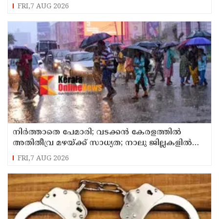
FRI,7 AUG 2026
നിർത്താതെ പേമാരി; വടക്കന്‍ കേരളത്തില്‍
അതിതീവ്ര മഴയ്ക്ക് സാധ്യത; നാലു ജില്ലകളില്‍
റെഡ് അലര്‍ട്ട്
FRI,7 AUG 2026