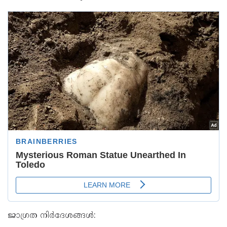
ജാഗ്രത നിർദേശങ്ങൾ: