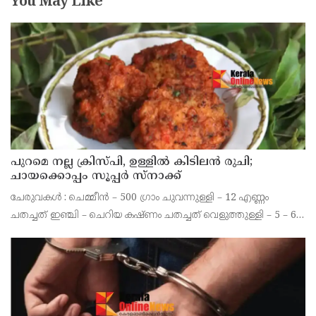
You May Like
പുറമെ നല്ല ക്രിസ്പി, ഉള്ളിൽ കിടിലൻ രുചി;
ചായക്കൊപ്പം സൂപ്പർ സ്നാക്ക്
ചേരുവകൾ : ചെമ്മീൻ – 500 ഗ്രാം ചുവന്നുള്ളി – 12 എണ്ണം
ചതച്ചത് ഇഞ്ചി – ചെറിയ കഷ്ണം ചതച്ചത് വെളുത്തുള്ളി – 5 – 6
അല്ലി നാടൻ പച്ചമുളക് – 4 എണ്ണം എരിവുള്ളത് ചതച്ചമുളക് – ഒരു
ടീസ്പൂൺ പെരുംജീരകം – 1/ 4 ടീസ്