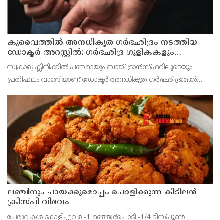
കുവൈത്തില്‍ അനധികൃത ഗര്‍ഭഛിദ്രം നടത്തിയ
ഡോക്ടര്‍ അറസ്റ്റില്‍; ഗര്‍ഭഛിദ്ര ഗുളികകളും
പിടിച്ചെടുത്തു
സ്വകാര്യ ക്ലിനിക്കില്‍ പണമായും ബാങ്ക് ട്രാന്‍സ്ഫറിലൂടെയും
പ്രതിഫലം വാങ്ങിയാണ് ഡോക്ടര്‍ അനധികൃത ഗര്‍ഭഛിദ്രങ്ങള്‍
നടത്തിയിരുന്നതെന്ന രഹസ്യവിവരത്തെ തുടര്‍ന്ന് പൊലീസ്
നിരീക്ഷണം ശക്തമാക്കി
ലഞ്ചിനും ചായക്കുമൊപ്പം പൊളിക്കുന്ന കിടിലൻ
ക്രിസ്പി വിഭവം
ചേരുവകൾ കോളിഫ്ലവർ -1 മഞ്ഞൾപ്പൊടി -1/4 ടീസ്പൂൺ