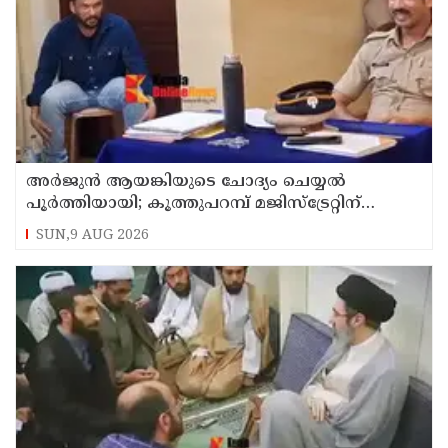
അര്‍ജുന്‍ ആയങ്കിയുടെ ചോദ്യം ചെയ്യല്‍
പൂര്‍ത്തിയായി; കൂത്തുപറമ്പ് മജിസ്ട്രേറ്റിന്
മുൻപില്‍ ഹാജരാക്കും
SUN,9 AUG 2026