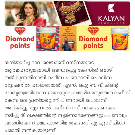
ശനിയാഴ്ച്ച രാവിലെയാണ് റസീനയുടെ
ആത്മഹത്യയുമായി ബന്ധപ്പെട്ട കേസിൽ മൊഴി
നൽകുന്നതിനായി റഹീസ് പിണറായി പൊലിസ്
സ്റ്റേഷനിൽ ഹാജരായത്. എസ്. ഐ ബ വീഷിൻ്റെ
നേതൃത്വത്തിലാണ് ഇയാളുടെ മൊഴിയെടുത്തത്.റഹീസ്
കേസിലെ പ്രതിയല്ലെന്ന് പിണറായി പൊലിസ്
അറിയിച്ചു. എന്നാൽ റഹീസ് റസീനയെ പ്രണയം
നടിച്ചു 46 ലക്ഷത്തിൻ്റെ സ്വർണാഭരണങ്ങളും പണവും
വാങ്ങിയെന്ന് ഉമ്മ ഫാത്തിമ തലശേരി എ.എസ്.പിക്ക്
പരാതി നൽകിയിട്ടുണ്ട്.