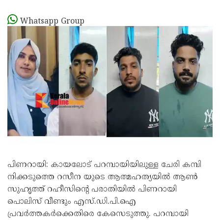
Whatsapp Group
പിണറായി: കായലോട് പറമ്പായിയിലുള്ള ചേരി കമ്പി
നിക്കടുത്തെ റസീന യുടെ ആത്മഹത്യയിൽ ആൺ
സുഹൃത്ത് റഹീസിൻ്റെ പരാതിയിൽ പിണറായി
പൊലിസ് വീണ്ടും എസ്.ഡി.പി.ഐ
പ്രവർത്തകർക്കെതിരെ കേസെടുത്തു. പറമ്പായി