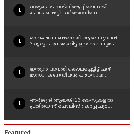
ഭാര്യയുടെ വാട്സ്ആപ്പ് മെസേജ്
കണ്ടു ഞെട്ടി ; ഭര്‍ത്താവിനെ
കൊലപ്പെടുത്തി മരണം
റോഡപകടമാക്കി മാറ്റാന്‍
കാമുകനുമായി പദ്ധതിയിട്ട
യുവതിയും സുഹൃത്തും ഒളിവില്‍
മൊജ്തബ ഖമനെയി ആരോഗ്യവാന്‍
? ദൃശ്യം പുറത്തുവിട്ട് ഇറാന്‍ മാധ്യമം
ഇന്ത്യന്‍ യുവതി കൊലപ്പെട്ടിട്ട് ഏഴ്
മാസം; കനേഡിയന്‍ പൗരനായ
പങ്കാളി അറസ്റ്റില്‍
അര്‍ജുന്‍ ആയങ്കി 23 കേസുകളില്‍
പ്രതിയെന്ന് പൊലിസ് : കാപ്പ ചുമത്തി
ജയിലില്‍ അടക്കാന്‍ നീക്കം
Featured