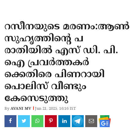
KOZHIKODE
WAYANAD
റസീനയുടെ മരണം:ആൺ
KANNUR
സുഹൃത്തിൻ്റെ പ
KASARAGOD
രാതിയിൽ എസ് ഡി. പി.
ഐ പ്രവർത്തകർ
ക്കെതിരെ പിണറായി
പൊലിസ് വീണ്ടും
കേസെടുത്തു
By
AVANI MV
Jun 21, 2025, 16:16 IST