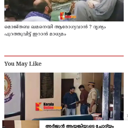
മൊജ്തബ ഖമനെയി ആരോഗ്യവാന്‍ ? ദൃശ്യം
പുറത്തുവിട്ട് ഇറാന്‍ മാധ്യമം
You May Like