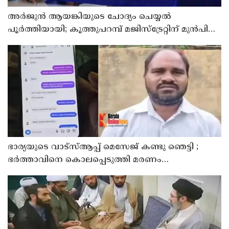
അര്‍ജുന്‍ ആയങ്കിയുടെ ചോദ്യം ചെയ്യല്‍
പൂര്‍ത്തിയായി; കൂത്തുപറമ്പ് മജിസ്ട്രേറ്റിന് മുൻപില്‍
ഹാജരാക്കും
ഭാര്യയുടെ വാട്സ്ആപ്പ് മെസേജ് കണ്ടു ഞെട്ടി ;
ഭര്‍ത്താവിനെ കൊലപ്പെടുത്തി മരണം
റോഡപകടമാക്കി മാറ്റാന്‍ കാമുകനുമായി
പദ്ധതിയിട്ട യുവതിയും സുഹൃത്തും ഒളിവില്‍