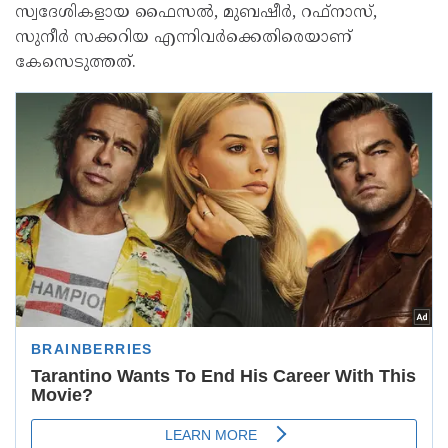
സ്വദേശികളായ ഫൈസൽ, മുബഷീർ, റഫ്നാസ്,
സുനീർ സക്കറിയ എന്നിവർക്കെതിരെയാണ്
കേസെടുത്തത്.