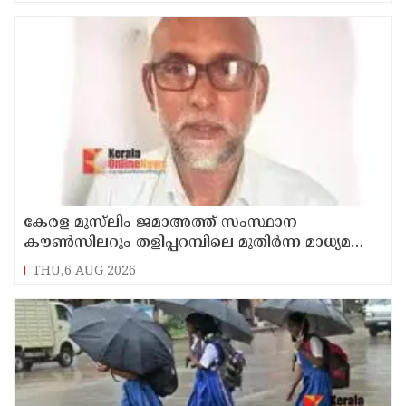
കേരള മുസ്‌ലിം ജമാഅത്ത് സംസ്ഥാന
കൗൺസിലറും തളിപ്പറമ്പിലെ മുതിർന്ന മാധ്യമ
പ്രവർത്തകനുമായ ബി എ അലി മൊഗ്രാൽ
THU,6 AUG 2026
നിര്യാതനായി