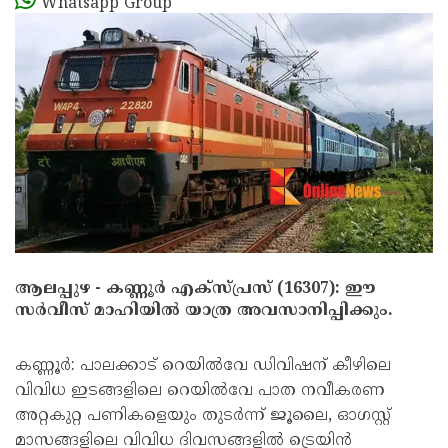
Whatsapp Group
ആലപ്പുഴ - കണ്ണൂർ എക്സ്പ്രസ് (16307): ഈ
സർവീസ് മാഹിയിൽ യാത്ര അവസാനിപ്പിക്കും.
കണ്ണൂർ: പാലക്കാട് റെയിൽവേ ഡിവിഷന് കീഴിലെ
വിവിധ ഇടങ്ങളിലെ റെയിൽവേ പാത നവീകരണ
അറ്റകുറ്റ പണികളെയും തുടർന്ന് ജൂലൈ, ഓഗസ്റ്റ്
മാസങ്ങളിലെ വിവിധ ദിവസങ്ങളിൽ ട്രെയിൻ