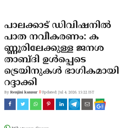
KOZHIKODE
WAYANAD
പാലക്കാട് ഡിവിഷനിൽ
KANNUR
പാത നവീകരണം: ക
KASARAGOD
ണ്ണൂരിലേക്കുള്ള ജനശ
താബ്ദി ഉൾപ്പെടെ
ട്രെയിനുകൾ ഭാഗികമായി
റദ്ദാക്കി
By
Renjini kannur
Updated: Jul 4, 2026, 15:22 IST