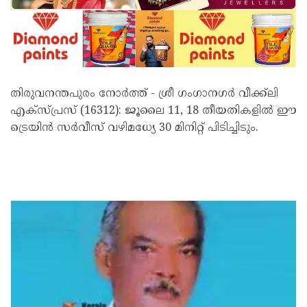
തിരുവനന്തപുരം നോർത്ത് - ശ്രീ ഗംഗാനഗർ വീക്ക്‌ലി
എക്സ്പ്രസ് (16312): ജൂലൈ 11, 18 തീയതികളിൽ ഈ
ട്രെയിൻ സർവീസ് വഴിമധ്യേ 30 മിനിറ്റ് പിടിച്ചിടും.