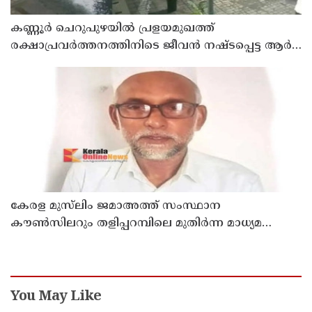
കണ്ണൂർ ചെറുപുഴയിൽ പ്രളയമുഖത്ത്
രക്ഷാപ്രവർത്തനത്തിനിടെ ജീവൻ നഷ്ടപ്പെട്ട ആർ.
രാജേഷിൻ്റെ ഭൗതിക ശരീരത്തോട് അനാദരവ്
കാണിച്ചതായി ആരോപണം
കേരള മുസ്‌ലിം ജമാഅത്ത് സംസ്ഥാന
കൗൺസിലറും തളിപ്പറമ്പിലെ മുതിർന്ന മാധ്യമ
പ്രവർത്തകനുമായ ബി എ അലി മൊഗ്രാൽ
നിര്യാതനായി
You May Like