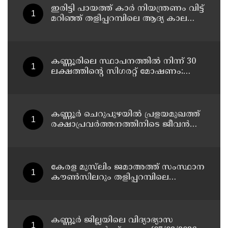
ഇരിട്ടി പായത്ത് കാർ നിയന്ത്രണം വിട്ട്
മറിഞ്ഞ് തളിപ്പറമ്പിലെ ആദ്യ കാല
കോണ്‍ഗ്രസ് നേതാവ് മരിച്ചു
കണ്ണൂരിലെ സ്ഥാപനത്തിൽ നിന്ന് 30
ലക്ഷത്തിന്റെ സിഗരറ്റ് മോഷണം:
തമിഴ്‌നാട് സ്വദേശിയായ
സെയിൽസ്മാൻ തെങ്കാശിയിൽ
പിടിയിൽ
കണ്ണൂർ ചെറുപുഴയിൽ പ്രളയമുഖത്ത്
രക്ഷാപ്രവർത്തനത്തിനിടെ ജീവൻ
നഷ്ടപ്പെട്ട ആർ. രാജേഷിൻ്റെ ഭൗതിക
ശരീരത്തോട് അനാദരവ്
കാണിച്ചതായി ആരോപണം
കേരള മുസ്‌ലിം ജമാഅത്ത് സംസ്ഥാന
കൗൺസിലറും തളിപ്പറമ്പിലെ
മുതിർന്ന മാധ്യമ പ്രവർത്തകനുമായ
ബി എ അലി മൊഗ്രാൽ നിര്യാതനായി
കണ്ണൂർ ജില്ലയിലെ വിദ്യാഭ്യാസ