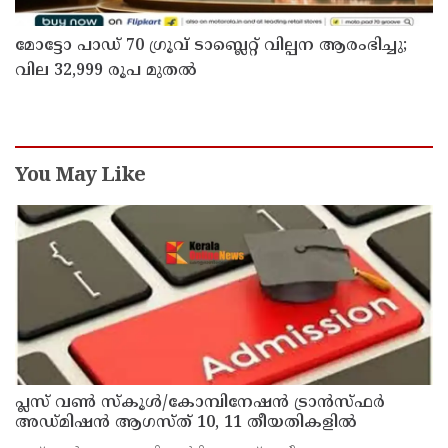
മോട്ടോ പാഡ് 70 ഗ്രൂവ് ടാബ്ലെറ്റ് വില്പന ആരംഭിച്ചു;
വില 32,999 രൂപ മുതൽ
You May Like
പ്ലസ് വൺ സ്‌കൂൾ/കോമ്പിനേഷൻ ട്രാൻസ്ഫർ
അഡ്മിഷൻ ആഗസ്ത് 10, 11 തീയതികളിൽ