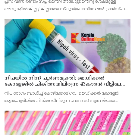
പ്ലസ് വൺ രണ്ടാം സപ്ലിമെന്ററി അലോട്ട്‌മെന്റിനു ശേഷമുള്ള
ഒഴിവുകളിൽ ജില്ല / ജില്ലാന്തര സ്‌കൂൾ/കോമ്പിനേഷൻ ട്രാൻസ്ഫർ
അലോട്ട്‌മെന്റിനായി അപേക്ഷിക്കാനുള്ള അവസരം ആഗസ്റ്റ് 7 ന്
വൈകിട്ട് 4 മണി വരെ നൽകിയിരുന്നു
നിപയിൽ നിന്ന് പൂർണമുക്തി; മെഡിക്കൽ
കോളേജിൽ ചികിത്സയിലിരുന്ന 43കാരൻ വീട്ടിലേക്ക്
മടങ്ങി
നിപ രോഗം ബാധിച്ച് കോഴിക്കോട് ഗവ. മെഡിക്കൽ കോളേജ്
ആശുപത്രിയിൽ ചികിത്സയിലിരുന്ന ഫറോക്ക് സ്വദേശിയായ
43കാരനെ ഡിസ്ചാർജ് ചെയ്തു.