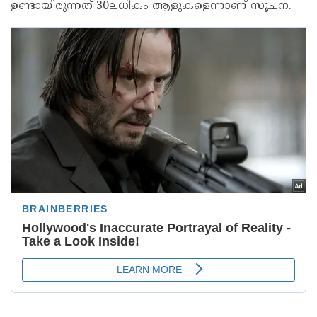
ഉണ്ടായിരുന്നത് 30ലധികം ആളുകളെന്നാണ് സൂചന.