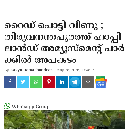
KOZHIKODE
WAYANAD
റൈഡ് പൊട്ടി വീണു ;
KANNUR
തിരുവനന്തപുരത്ത് ഹാപ്പി
KASARAGOD
ലാൻഡ് അമ്യൂസ്മെൻ്റ് പാർ
ക്കിൽ അപകടം
By
Kavya Ramachandran
May 28, 2026, 15:48 IST
Whatsapp Group