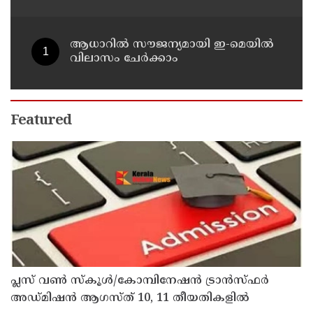
വി ഡി സതീശൻ
ആധാറിൽ സൗജന്യമായി ഇ-മെയിൽ
വിലാസം ചേർക്കാം
Featured
പ്ലസ് വൺ സ്‌കൂൾ/കോമ്പിനേഷൻ ട്രാൻസ്ഫർ
അഡ്മിഷൻ ആഗസ്ത് 10, 11 തീയതികളിൽ