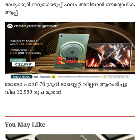
ഭാഗ്യക്കുറി നറുക്കെടുപ്പ് ഫലം അറിയാൻ ഔദ്യോഗിക
ആപ്പ്
മോട്ടോ പാഡ് 70 ഗ്രൂവ് ടാബ്ലെറ്റ് വില്പന ആരംഭിച്ചു;
വില 32,999 രൂപ മുതൽ
You May Like