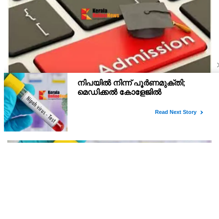
പ്ലസ് വൺ സ്‌കൂൾ/കോമ്പിനേഷൻ ട്രാൻസ്ഫർ
അഡ്മിഷൻ ആഗസ്ത് 10, 11 തീയതികളിൽ
പ്ലസ് വൺ രണ്ടാം സപ്ലിമെന്ററി അലോട്ട്‌മെന്റിനു ശേഷമുള്ള
ഒഴിവുകളിൽ ജില്ല / ജില്ലാന്തര സ്‌കൂൾ/കോമ്പിനേഷൻ ട്രാൻസ്ഫർ
അലോട്ട്‌മെന്റിനായി അപേക്ഷിക്കാനുള്ള അവസരം ആഗസ്റ്റ് 7 ന്
വൈകിട്ട് 4 മണി വരെ നൽകിയിരുന്നു