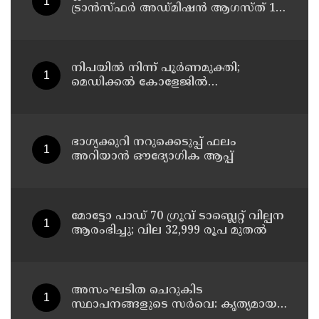
ട്രാൻസ്ഫർ അഡ്മിഷൻ ആഗസ്ത് 10,
11 തീയതികളിൽ
നിപയിൽ നിന്ന് പൂർണമുക്തി;
മെഡിക്കൽ കോളേജിൽ
ചികിത്സയിലിരുന്ന 43കാരൻ
വീട്ടിലേക്ക് മടങ്ങി
ഭാഗ്യക്കുറി നറുക്കെടുപ്പ് ഫലം
അറിയാൻ ഔദ്യോഗിക ആപ്പ്
മോട്ടോ പാഡ് 70 ഗ്രൂവ് ടാബ്ലെറ്റ് വില്പന
ആരംഭിച്ചു; വില 32,999 രൂപ മുതൽ
അസംഘടിത ചെറുകിട
സ്ഥാപനങ്ങളുടെ സർവെ: കൃത്യമായ
വിവരങ്ങൾ നൽകണമെന്ന് മുഖ്യമന്ത്രി