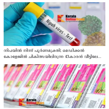
നിപയിൽ നിന്ന് പൂർണമുക്തി; മെഡിക്കൽ
കോളേജിൽ ചികിത്സയിലിരുന്ന 43കാരൻ വീട്ടിലേക്ക്
മടങ്ങി