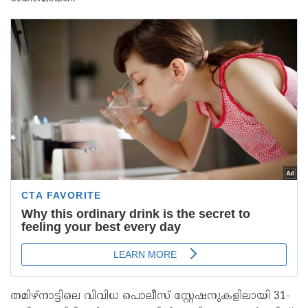
തമിഴ്‌നാട്ടിലെ വിവിധ പൊലീസ് സ്റ്റേഷനുകളിലായി 31-