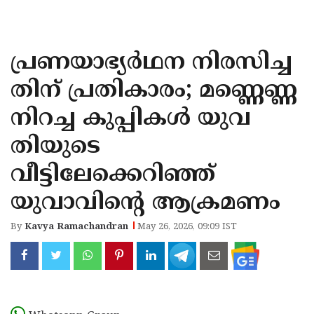
KOZHIKODE
WAYANAD
പ്രണയാഭ്യർഥന നിരസിച്ച
KANNUR
തിന് പ്രതികാരം; മണ്ണെണ്ണ
KASARAGOD
നിറച്ച കുപ്പികൾ യുവ
തിയുടെ
വീട്ടിലേക്കെറിഞ്ഞ്
യുവാവിന്റെ ആക്രമണം
By
Kavya Ramachandran
May 26, 2026, 09:09 IST