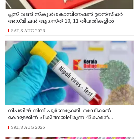
പ്ലസ് വൺ സ്‌കൂൾ/കോമ്പിനേഷൻ ട്രാൻസ്ഫർ
അഡ്മിഷൻ ആഗസ്ത് 10, 11 തീയതികളിൽ
SAT,8 AUG 2026
നിപയിൽ നിന്ന് പൂർണമുക്തി; മെഡിക്കൽ
കോളേജിൽ ചികിത്സയിലിരുന്ന 43കാരൻ
വീട്ടിലേക്ക് മടങ്ങി
SAT,8 AUG 2026