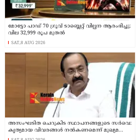
മോട്ടോ പാഡ് 70 ഗ്രൂവ് ടാബ്ലെറ്റ് വില്പന ആരംഭിച്ചു;
വില 32,999 രൂപ മുതൽ
SAT,8 AUG 2026
അസംഘടിത ചെറുകിട സ്ഥാപനങ്ങളുടെ സർവെ:
കൃത്യമായ വിവരങ്ങൾ നൽകണമെന്ന് മുഖ്യമന്ത്രി
വി ഡി സതീശൻ