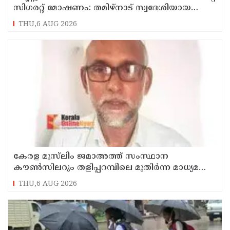
സിഗരറ്റ് മോഷണം: തമിഴ്‌നാട് സ്വദേശിയായ
സെയിൽസ്മാൻ തെങ്കാശിയിൽ പിടിയിൽ
THU,6 AUG 2026
കേരള മുസ്‌ലിം ജമാഅത്ത് സംസ്ഥാന
കൗൺസിലറും തളിപ്പറമ്പിലെ മുതിർന്ന മാധ്യമ
പ്രവർത്തകനുമായ ബി എ അലി മൊഗ്രാൽ
THU,6 AUG 2026
നിര്യാതനായി