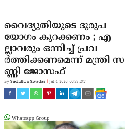
KOZHIKODE
WAYANAD
വൈദ്യുതിയുടെ ദുരുപ
KANNUR
യോഗം കുറക്കണം ; എ
KASARAGOD
ല്ലാവരും ഒന്നിച്ച് പ്രവ
ര്‍ത്തിക്കണമെന്ന് മന്ത്രി സ
ണ്ണി ജോസഫ്
By
Suchithra Sivadas
Jul 4, 2026, 06:59 IST
Whatsapp Group