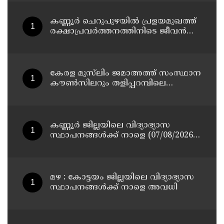
പിടിയിൽ
കണ്ണൂർ ചെറുപുഴയിൽ പ്രളയമുഖത്ത്
രക്ഷാപ്രവർത്തനത്തിനിടെ ജീവൻ
നഷ്ടപ്പെട്ട ആർ. രാജേഷിൻ്റെ ഭൗതിക
ശരീരത്തോട് അനാദരവ്
കാണിച്ചതായി ആരോപണം
കേരള മുസ്‌ലിം ജമാഅത്ത് സംസ്ഥാന
കൗൺസിലറും തളിപ്പറമ്പിലെ
മുതിർന്ന മാധ്യമ പ്രവർത്തകനുമായ
ബി എ അലി മൊഗ്രാൽ നിര്യാതനായി
കണ്ണൂർ ജില്ലയിലെ വിദ്യാഭ്യാസ
സ്ഥാപനങ്ങള്‍ക്ക് നാളെ (07/08/2026),
അവധി
മഴ : കോട്ടയം ജില്ലയിലെ വിദ്യാഭ്യാസ
സ്ഥാപനങ്ങൾക്ക് നാളെ അവധി