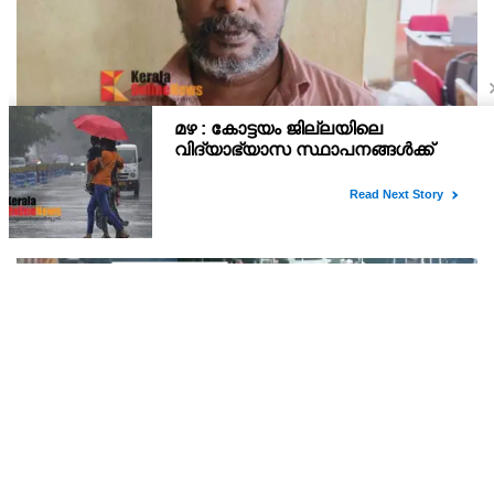
കണ്ണൂരിലെ സ്ഥാപനത്തിൽ നിന്ന് 30 ലക്ഷത്തിന്റെ
സിഗരറ്റ് മോഷണം: തമിഴ്‌നാട് സ്വദേശിയായ
സെയിൽസ്മാൻ തെങ്കാശിയിൽ പിടിയിൽ
ജോലി ചെയ്യുന്ന സ്ഥാപനത്തിൽ നിന്ന് 30 ലക്ഷം രൂപയുടെ സിഗരറ്റ്
ഉൽപ്പന്നങ്ങൾ ഘട്ടംഘട്ടമായി കവർച്ച ചെയ്ത കേസിലെ പ്രതിയെ
കണ്ണൂർ ടൗൺ പോലീസ് അറസ്റ്റ് ചെയ്തു. തമിഴ്‌നാട് വിരുതുനഗർ
സ്വദേശിയായ വേൽമുരുകൻ (40) ആണ
കണ്ണൂർ ചെറുപുഴയിൽ പ്രളയമുഖത്ത്