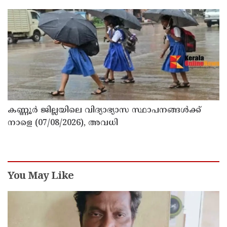
പ്രവർത്തകനുമായ ബി എ അലി മൊഗ്രാൽ
നിര്യാതനായി
കണ്ണൂർ ജില്ലയിലെ വിദ്യാഭ്യാസ സ്ഥാപനങ്ങള്‍ക്ക്
നാളെ (07/08/2026), അവധി
You May Like