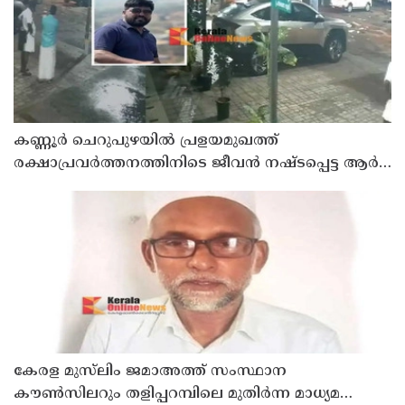
കണ്ണൂർ ചെറുപുഴയിൽ പ്രളയമുഖത്ത്
രക്ഷാപ്രവർത്തനത്തിനിടെ ജീവൻ നഷ്ടപ്പെട്ട ആർ.
രാജേഷിൻ്റെ ഭൗതിക ശരീരത്തോട് അനാദരവ്
കാണിച്ചതായി ആരോപണം
കേരള മുസ്‌ലിം ജമാഅത്ത് സംസ്ഥാന
കൗൺസിലറും തളിപ്പറമ്പിലെ മുതിർന്ന മാധ്യമ