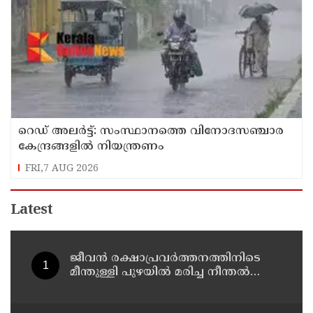
റെഡ് അലർട്ട്: സംസ്ഥാനത്തെ വിനോദസഞ്ചാര
കേന്ദ്രങ്ങളിൽ നിയന്ത്രണം
FRI,7 AUG 2026
Latest
ജീവൻ രക്ഷാപ്രവർത്തനത്തിനിടെ
മീന്തുള്ളി പുഴയിൽ മരിച്ച നീന്തൽ
പരിശീലകൻ രാജേഷിൻ്റെ
മൃതദേഹത്തോട് അനാദരവ് :