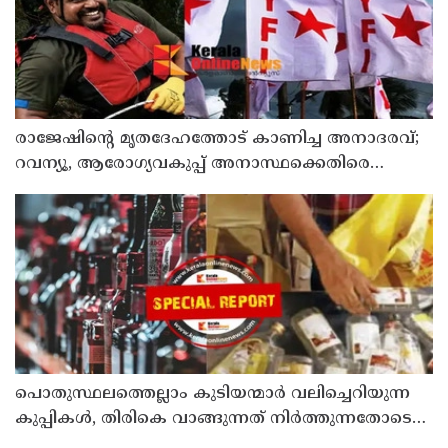
രാജേഷിന്റെ മൃതദേഹത്തോട് കാണിച്ച അനാദരവ്;
റവന്യൂ, ആരോഗ്യവകുപ്പ് അനാസ്ഥക്കെതിരെ
കടുത്ത നടപടി വേണം; ഡിവൈഎഫ്ഐ
ശക്തമായ പ്രതിഷേധത്തിലേക്ക്
പൊതുസ്ഥലത്തെല്ലാം കുടിയന്മാര്‍ വലിച്ചെറിയുന്ന
കുപ്പികള്‍, തിരികെ വാങ്ങുന്നത് നിര്‍ത്തുന്നതോടെ
ഇത് ഇരട്ടിക്കും, കോടികളുടെ ലാഭമുള്ള പദ്ധതി