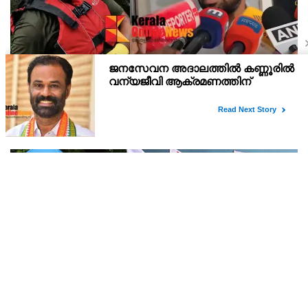
ജീവൻ രക്ഷാപ്രവർത്തനത്തിനിടെ മീന്തുള്ളി
പുഴയിൽ മരിച്ച നീന്തൽ പരിശീലകൻ രാജേഷിൻ്റെ
മൃതദേഹത്തോട് അനാദരവ് : റിപ്പോർട്ട് ലഭിച്ചാലുടൻ
ജീവൻ രക്ഷാപ്രവർത്തനത്തിനിടെ ചെറുപുഴ മീ ന്തുള്ളി പുഴയിൽ
നടപടിയെന്ന് കളക്ടർ
മരിച്ച നീന്തൽ പരിശീലകൻ രാജേഷിൻ്റെ മൃതദേഹം പരിയാരത്തെ
കണ്ണൂർ മെഡിക്കൽ കോളേജ് ആശുപത്രിയിൽ നിന്നും
പോസ്റ്റുമോർട്ടം നടപടികൾക്കു ശേഷം സ്വദേശമായ തിരുവ
രാജേഷിന്റെ മൃതദേഹത്തോട് കാണിച്ച അനാദരവ്;
റവന്യൂ, ആരോഗ്യവകുപ്പ് അനാസ്ഥക്കെതിരെ