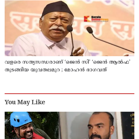
നിര്‍ത്തിയത് എന്തിന്? സര്‍ക്കാരിന്റേത് തലതിരിഞ്ഞ
തീരുമാനമോ?
വളരെ സത്യസന്ധരാണ് ‘ജെൻ സി’ ‘ജെൻ ആൽഫ’
തുടങ്ങിയ യുവതലമുറ ; മോഹൻ ഭാഗവത്
You May Like