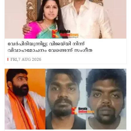
വേർപിരിയുന്നില്ല; വിജയ്‍യി നിന്ന്
വിവാഹമോചനം വേണ്ടെന്ന് സംഗീത
FRI,7 AUG 2026