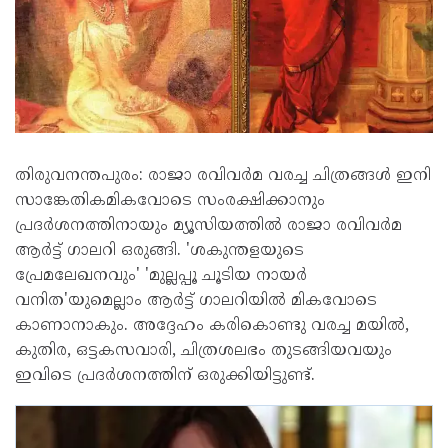
തിരുവനന്തപുരം: രാജാ രവിവര്‍മ വരച്ച ചിത്രങ്ങള്‍ ഇനി
സാങ്കേതികമികവോടെ സംരക്ഷിക്കാനും
പ്രദര്‍ശനത്തിനായും മ്യൂസിയത്തില്‍ രാജാ രവിവര്‍മ
ആര്‍ട്ട് ഗാലറി ഒരുങ്ങി. 'ശകുന്തളയുടെ
പ്രേമലേഖനവും' 'മുല്ലപ്പൂ ചൂടിയ നായര്‍
വനിത'യുമെല്ലാം ആര്‍ട്ട് ഗാലറിയില്‍ മികവോടെ
കാണാനാകും. അദ്ദേഹം കരികൊണ്ടു വരച്ച മയില്‍,
കുതിര, ഒട്ടകസവാരി, ചിത്രശലഭം തുടങ്ങിയവയും
ഇവിടെ പ്രദര്‍ശനത്തിന് ഒരുക്കിയിട്ടുണ്ട്.