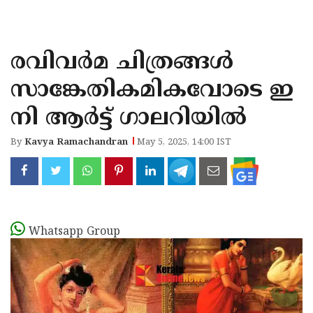
KOZHIKODE
WAYANAD
രവിവർമ ചിത്രങ്ങൾ
KANNUR
സാങ്കേതികമികവോടെ ഇ
KASARAGOD
നി ആർട്ട് ഗാലറിയിൽ
By
Kavya Ramachandran
May 5, 2025, 14:00 IST
Whatsapp Group