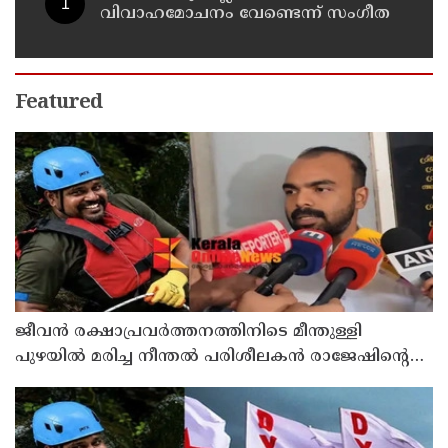
വിവാഹമോചനം വേണ്ടെന്ന് സംഗീത
Featured
ജീവൻ രക്ഷാപ്രവർത്തനത്തിനിടെ മീന്തുള്ളി
പുഴയിൽ മരിച്ച നീന്തൽ പരിശീലകൻ രാജേഷിൻ്റെ
മൃതദേഹത്തോട് അനാദരവ് : റിപ്പോർട്ട് ലഭിച്ചാലുടൻ
നടപടിയെന്ന് കളക്ടർ