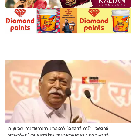
വളരെ സത്യസന്ധരാണ് ‘ജെൻ സി’ ‘ജെൻ
ആൽഫ’ തുടങ്ങിയ യുവതലമുറ ; മോഹൻ