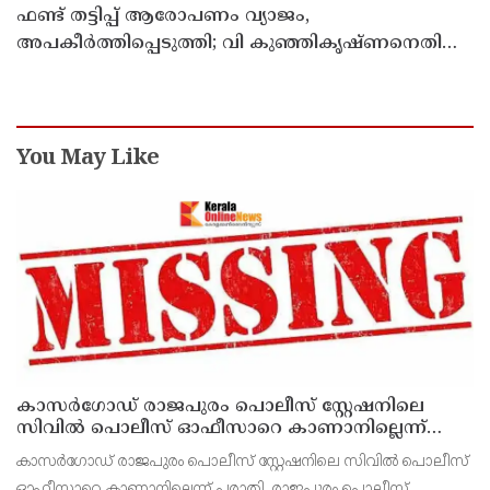
ഫണ്ട് തട്ടിപ്പ് ആരോപണം വ്യാജം,
അപകീർത്തിപ്പെടുത്തി; വി കുഞ്ഞികൃഷ്ണനെതിരെ
നിയമനടപടിയുമായി ടി ഐ മധുസൂദനൻ
You May Like
കാസർഗോഡ് രാജപുരം പൊലീസ് സ്റ്റേഷനിലെ
സിവില്‍ പൊലീസ് ഓഫീസാറെ കാണാനില്ലെന്ന്
പരാതി
കാസർഗോഡ് രാജപുരം പൊലീസ് സ്റ്റേഷനിലെ സിവില്‍ പൊലീസ്
ഓഫീസാറെ കാണാനില്ലെന്ന് പരാതി. രാജപുരം പൊലീസ്