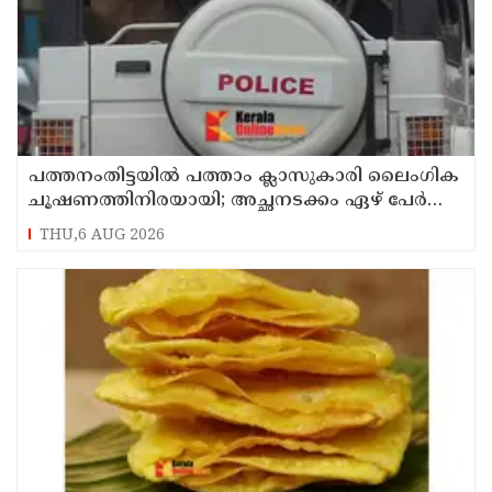
പത്തനംതിട്ടയിൽ പത്താം ക്ലാസുകാരി ലൈംഗിക
ചൂഷണത്തിനിരയായി; അച്ഛനടക്കം ഏഴ് പേർ
പീഡിപ്പിച്ചെന്ന് പരാതി
THU,6 AUG 2026