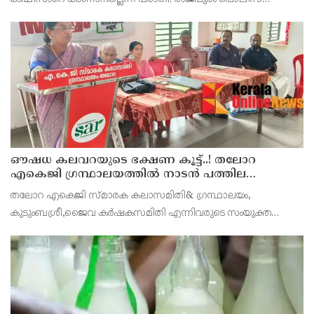
സ്റ്റേഷനിലെ സിവില്‍ പൊലീസ് ഓഫീസറായ സാം സനലിനെയാണ്
(27) കഴിഞ്ഞ തിങ്കളാഴ്ച മുതല്‍ കാണാതായത്.ബേളൂർ അട്ടേങ്
ഔഷധ കലവറയുടെ ഭക്ഷണ കൂട്ട്..! തലോറ
എകെജി ഗ്രന്ഥാലയത്തിൽ നാടൻ പത്തില
കറികളുടെ പ്രദർശനവും ക്ലാസും സംഘടിപ്പിച്ചു
തലോറ എകെജി സ്മാരക കലാസമിതി& ഗ്രന്ഥാലയം,
കുടുംബശ്രീ,ജൈവ കർഷകസമിതി എന്നിവരുടെ സംയുക്ത
ആഭിമുഖ്യത്തിൽ തലോറ എകെജി ഗ്രന്ഥാലയത്തിൽ വച്ച് നാടൻ
പത്തില കറികളുടെ പ്രദർശനവും ക്ലാസും സംഘടിപ്പിച്ചു. നാടൻ
ഇലക്കറികള