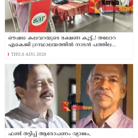
ഔഷധ കലവറയുടെ ഭക്ഷണ കൂട്ട്..! തലോറ
എകെജി ഗ്രന്ഥാലയത്തിൽ നാടൻ പത്തില
കറികളുടെ പ്രദർശനവും ക്ലാസും സംഘടിപ്പിച്ചു
THU,6 AUG 2026
ഫണ്ട് തട്ടിപ്പ് ആരോപണം വ്യാജം,