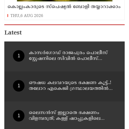
കൊല്ലംകാരുടെ സ്പെഷ്യൽ ബോളി തയ്യാറാക്കാം
THU,6 AUG 2026
Latest
കാസർഗോഡ് രാജപുരം പൊലീസ്
സ്റ്റേഷനിലെ സിവില്‍ പൊലീസ്
ഓഫീസാറെ കാണാനില്ലെന്ന് പരാതി
ഔഷധ കലവറയുടെ ഭക്ഷണ കൂട്ട്..!
തലോറ എകെജി ഗ്രന്ഥാലയത്തിൽ
നാടൻ പത്തില കറികളുടെ
പ്രദർശനവും ക്ലാസും സംഘടിപ്പിച്ചു
ലൈസന്‍സ് ഇല്ലാതെ ഭക്ഷണം
വിളമ്പരുത്; കള്ള് ഷാപ്പുകളിലെ
ഭക്ഷണ വിതരണത്തിന്