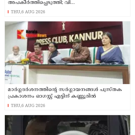
അപകീർത്തിപ്പെടുത്തി; വി
കുഞ്ഞികൃഷ്ണനെതിരെ നിയമനടപടിയുമായി ടി
THU,6 AUG 2026
ഐ മധുസൂദനൻ
മാർഗ്ഗദർശനത്തിന്റെ സർഗ്ഗായനങ്ങൾ പുസ്തക
പ്രകാശനം ഓഗസ്റ്റ് എട്ടിന് കണ്ണൂരിൽ
THU,6 AUG 2026