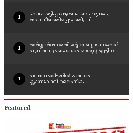
ഭക്ഷ്യസുരക്ഷാ ലൈസന്‍സ്
കര്‍ശനമാക്കി എക്‌സൈസ്
ഫണ്ട് തട്ടിപ്പ് ആരോപണം വ്യാജം,
അപകീർത്തിപ്പെടുത്തി; വി
കുഞ്ഞികൃഷ്ണനെതിരെ
നിയമനടപടിയുമായി ടി ഐ
മധുസൂദനൻ
മാർഗ്ഗദർശനത്തിന്റെ സർഗ്ഗായനങ്ങൾ
പുസ്തക പ്രകാശനം ഓഗസ്റ്റ് എട്ടിന്
കണ്ണൂരിൽ
പത്തനംതിട്ടയിൽ പത്താം
ക്ലാസുകാരി ലൈംഗിക
ചൂഷണത്തിനിരയായി; അച്ഛനടക്കം
ഏഴ് പേർ പീഡിപ്പിച്ചെന്ന് പരാതി
Featured