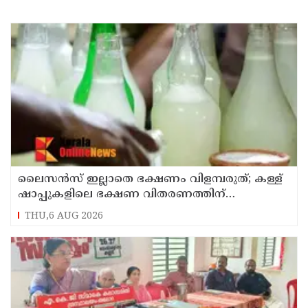
ലൈസന്‍സ് ഇല്ലാതെ ഭക്ഷണം വിളമ്പരുത്; കള്ള്
ഷാപ്പുകളിലെ ഭക്ഷണ വിതരണത്തിന്
ഭക്ഷ്യസുരക്ഷാ ലൈസന്‍സ് കര്‍ശനമാക്കി
THU,6 AUG 2026
എക്‌സൈസ്