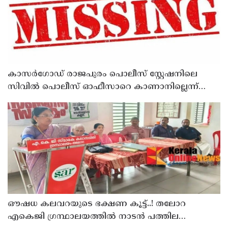
കാസർഗോഡ് രാജപുരം പൊലീസ് സ്റ്റേഷനിലെ
സിവില്‍ പൊലീസ് ഓഫീസാറെ കാണാനില്ലെന്ന്
പരാതി
ഔഷധ കലവറയുടെ ഭക്ഷണ കൂട്ട്..! തലോറ
എകെജി ഗ്രന്ഥാലയത്തിൽ നാടൻ പത്തില