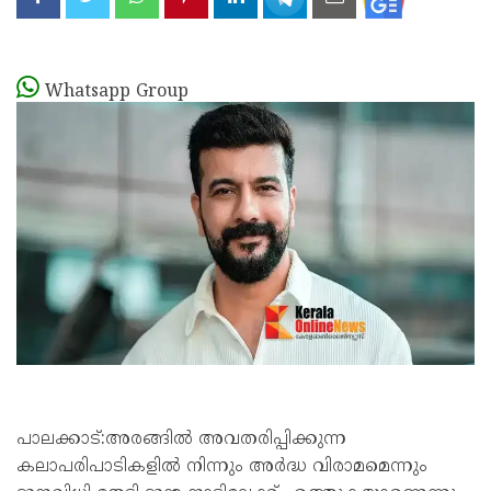
Whatsapp Group
പാലക്കാട്:അരങ്ങിൽ അവതരിപ്പിക്കുന്ന
കലാപരിപാടികളിൽ നിന്നും അർദ്ധ വിരാമമെന്നും