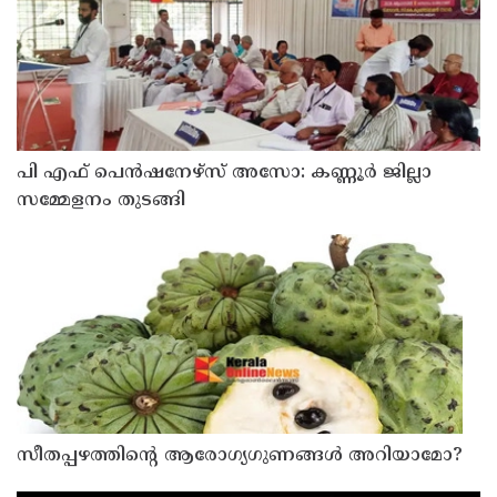
പി എഫ് പെൻഷനേഴ്സ് അസോ: കണ്ണൂർ ജില്ലാ
സമ്മേളനം തുടങ്ങി
സീതപ്പഴത്തിന്റെ ആരോഗ്യഗുണങ്ങൾ അറിയാമോ?