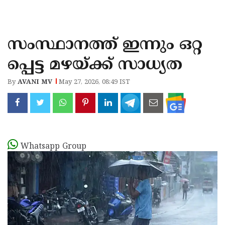
KOZHIKODE
WAYANAD
സംസ്ഥാനത്ത് ഇന്നും ഒറ്റ
KANNUR
പ്പെട്ട മഴയ്ക്ക് സാധ്യത
KASARAGOD
By
AVANI MV
May 27, 2026, 08:49 IST
Whatsapp Group