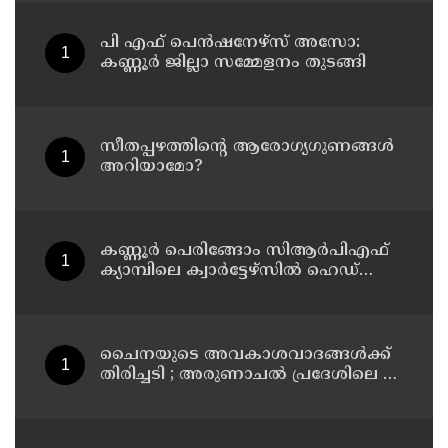
പി എഫ് പെൻഷനേഴ്സ് അസോ:
കണ്ണൂർ ജില്ലാ സമ്മേളനം തുടങ്ങി
സീതപ്പഴത്തിന്റെ ആരോഗ്യഗുണങ്ങൾ
അറിയാമോ?
കണ്ണൂര്‍ പെരിങ്ങോം സിആര്‍പിഎഫ്
ക്യാമ്പിലെ ക്വാര്‍ട്ടേഴ്സില്‍ ഹെഡ്
കോണ്‍സ്റ്റബിളിനെ മരിച്ച നിലയില്‍
കണ്ടെത്തി
ചൈനയുടെ അവകാശവാദങ്ങൾക്ക്
തിരിച്ചടി ; അരുണാചൽ പ്രദേശിലെ 27
സ്ഥലങ്ങൾക്ക് ഔദ്യോഗിക പേരുകൾ
നൽകി ഇന്ത്യ