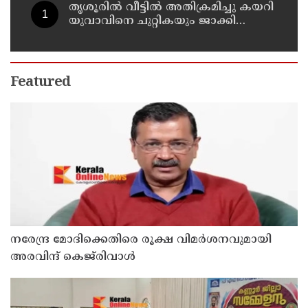
തൃശൂരിൽ വീട്ടിൽ അതിക്രമിച്ചു കയറി
യുവാവിനെ ചുറ്റികയും ജാക്കി
ലിവറും ഉപയോഗിച്ച് തലക്കടിച്ച്
കൊലപ്പെടുത്താൻ ശ്രമിച്ച കേസ് :
രണ്ടു പേർ പിടിയിൽ
Featured
നരേന്ദ്ര മോദിക്കെതിരെ രൂക്ഷ വിമർശനവുമായി
അരവിന്ദ് കെജ്‌രിവാൾ