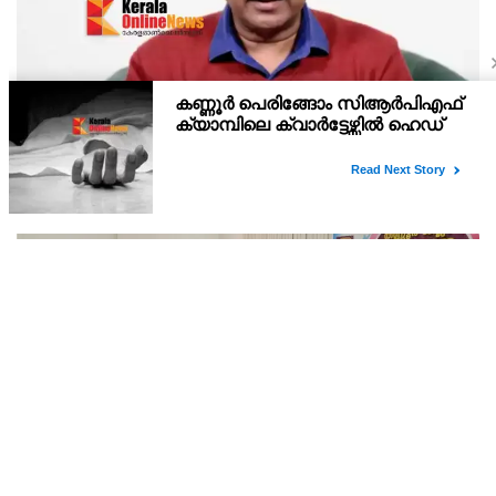
നരേന്ദ്ര മോദിക്കെതിരെ രൂക്ഷ വിമർശനവുമായി
അരവിന്ദ് കെജ്‌രിവാൾ
റഷ്യൻ എണ്ണയും വാതകവും വാങ്ങുന്ന രാജ്യങ്ങൾക്കമേൽ
കൂടുതൽ കടുത്ത ഉപരോധങ്ങൾ ഏർപ്പെടുത്തുന്നതിനുള്ള ബിൽ
പാസാക്കാൻ യു.എസ് സെനറ്റിൽ നീക്കം നടത്തുന്നതിനിടെ,
ഇന്ത്യൻ പ്രധാനമന്ത്രി നരേന്ദ്ര മോദിക്കെതിരെ രൂക്ഷ
പി എഫ് പെൻഷനേഴ്സ് അസോ: കണ്ണൂർ ജില്ലാ
സമ്മേളനം തുടങ്ങി