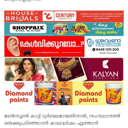
മൺസൂൺ കാറ്റ് ദുർബലമായതിനാൽ, സംസ്ഥാനത്ത്
തെക്കുപടിഞ്ഞാറൻ കാലവർഷം എത്താൻ