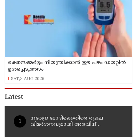
രക്തസമ്മർദ്ദം നിയന്ത്രിക്കാൻ ഈ പഴം ഡയറ്റിൽ
ഉൾപ്പെടുത്താം
SAT,8 AUG 2026
Latest
നരേന്ദ്ര മോദിക്കെതിരെ രൂക്ഷ
വിമർശനവുമായി അരവിന്ദ്
കെജ്‌രിവാൾ