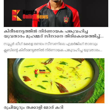
കിരീടനേട്ടത്തില്‍ നിര്‍ണായക പങ്കുവഹിച്ച
യുവതാരം മുഹമ്മദ് സിനാനെ തിരികെയെത്തിച്ച്
കണ്ണൂര്‍ വാരിയേഴ്സ് എഫ്സി
സൂപ്പര്‍ ലീഗ് കേരള രണ്ടാം സീസണിലെ എമര്‍ജിംഗ് താരവും
ക്ലബിന്റെ കിരീടനേട്ടത്തില്‍ നിര്‍ണായക പങ്കുവഹിച്ച യുവതാരം
മുഹമ്മദ് സിനാനെ തിരികെയെത്തിച്ച് കണ്ണൂര്‍ വാരിയേഴ്സ്
എഫ്സി. സൂപ്പര്‍ ലീഗ് കിരീട നേട്ടത്തി
രുചിയൂറും തക്കാളി മോര് കറി