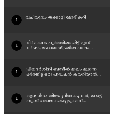
സിനാനെ തിരികെയെത്തിച്ച് കണ്ണൂര്‍
വാരിയേഴ്സ് എഫ്സി
രുചിയൂറും തക്കാളി മോര് കറി
നിർമാണം പൂർത്തിയായിട്ട് മൂന്ന്
വർഷം; മഹാരാഷ്ട്രയിൽ പാലം
തകർന്നുവീണു
പ്രിയദർശിനി ബസിൽ മുഖം മൂടുന്ന
പർദയിട്ട് ഒരു പുരുഷൻ കയറിയാൽ
എങ്ങനെ തിരിച്ചറിയുമെന്ന് എംഎൻ
കാരശ്ശേരി
ആദ്യ ദിനം തിയേറ്ററില്‍ കൂവല്‍, നോട്ട്
ബുക്ക് പരാജയെപ്പെടുമെന്ന്
ഉറപ്പിച്ചിരുന്നു; സഞ്ജയ്