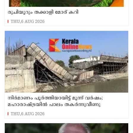
രുചിയൂറും തക്കാളി മോര് കറി
THU,6 AUG 2026
നിർമാണം പൂർത്തിയായിട്ട് മൂന്ന് വർഷം;
മഹാരാഷ്ട്രയിൽ പാലം തകർന്നുവീണു
THU,6 AUG 2026