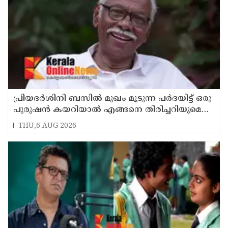
പ്രിയദർശിനി ബസിൽ മുഖം മൂടുന്ന പർദയിട്ട് ഒരു
പുരുഷൻ കയറിയാൽ എങ്ങനെ തിരിച്ചറിയുമെന്ന്
എംഎൻ കാരശ്ശേരി
THU,6 AUG 2026