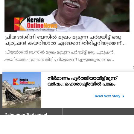
പ്രിയദർശിനി ബസിൽ മുഖം മൂടുന്ന പർദയിട്ട് ഒരു
പുരുഷൻ കയറിയാൽ എങ്ങനെ തിരിച്ചറിയുമെന്ന്
എംഎൻ കാരശ്ശേരി
പ്രിയദർശിനി ബസിൽ മുഖം മൂടുന്ന പർദയിട്ട് ഒരു പുരുഷൻ
കയറിയാൽ എങ്ങനെ തിരിച്ചറിയുമെന്ന് എഴുത്തുകാരനും
സാമൂഹ്യപ്രവർത്തകനുമായ എം.എൻ. കാരശ്ശേരി. മുഖം മൂടുന്ന
പർദയായ നിഖാബ് എന്തുകൊണ്ടാണ് വലിയൊരു നിയമപ്രശ്നമാ
Explore Kerala Onlinenews
Home
About Us
Privacy Policy
Contact Us
Grievance Redressal