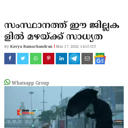
KOZHIKODE
WAYANAD
സംസ്ഥാനത്ത് ഈ ജില്ലക
KANNUR
ളിൽ മഴയ്ക്ക് സാധ്യത
KASARAGOD
By
Kavya Ramachandran
Mar 17, 2026, 14:10 IST
Whatsapp Group