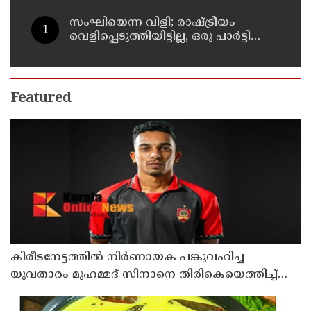
സംഘിയെന്ന വിളി; രാഷ്ട്രീയം
വെളിപ്പെടുത്തിയിട്ടില്ല, ഒരു പാര്‍ട്ടിയും
അംഗത്വത്തിന് സമീപിച്ചിട്ടില്ലെന്ന് ആര്‍
മാധവന്‍
Featured
കിരീടനേട്ടത്തില്‍ നിര്‍ണായക പങ്കുവഹിച്ച
യുവതാരം മുഹമ്മദ് സിനാനെ തിരികെയെത്തിച്ച്
കണ്ണൂര്‍ വാരിയേഴ്സ് എഫ്സി