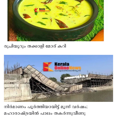
രുചിയൂറും തക്കാളി മോര് കറി
നിർമാണം പൂർത്തിയായിട്ട് മൂന്ന് വർഷം;
മഹാരാഷ്ട്രയിൽ പാലം തകർന്നുവീണു