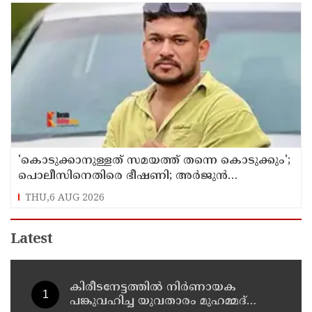
'കൊടുക്കാനുള്ളത് സമയത്ത് തന്നെ കൊടുക്കും';
പൊലീസിനെതിരെ ഭീഷണി; അർജുൻ
ആയങ്കിക്കെതിരെ കേസെടുത്തു
THU,6 AUG 2026
Latest
കിരീടനേട്ടത്തില്‍ നിര്‍ണായക
പങ്കുവഹിച്ച യുവതാരം മുഹമ്മദ്