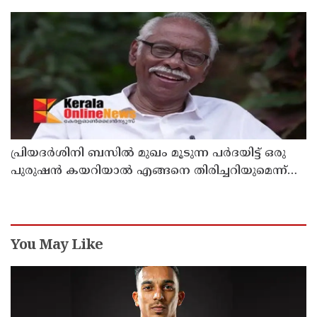
പ്രിയദർശിനി ബസിൽ മുഖം മൂടുന്ന പർദയിട്ട് ഒരു
പുരുഷൻ കയറിയാൽ എങ്ങനെ തിരിച്ചറിയുമെന്ന്
എംഎൻ കാരശ്ശേരി
You May Like