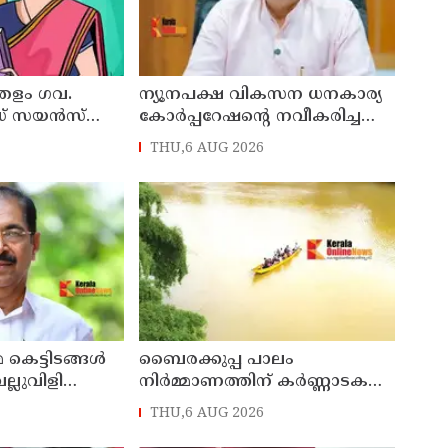
്തളം ഗവ.
ന്യൂനപക്ഷ വികസന ധനകാര്യ
ഡ് സയൻസ്
കോർപ്പറേഷന്റെ നവീകരിച്ച
്യാപക
കാസർകോട് മേഖല ഓഫീസ്
THU,6 AUG 2026
ആഗസ്ത് 10ന് മന്ത്രി
എൻ.ഷംസുദ്ദീൻ നാടിന്
സമർപ്പിക്കും
കെട്ടിടങ്ങൾ
ബൈരക്കുപ്പ പാലം
്ലുവിളി
നിർമ്മാണത്തിന് കർണ്ണാടക
നിവാര്യത:
സർക്കാറിന്റെ അനുമതി
THU,6 AUG 2026
ജോസഫ്