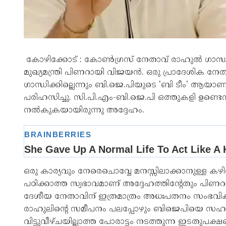
കോഴിക്കോട് : കോൺഗ്രസ് നേതാവ് രാഹുൽ ഗാന്ധി
മുഖ്യമന്ത്രി പിണറായി വിജയൻ. ഒരു പ്രാദേശിക ന
ഗാന്ധിക്കില്ലെന്നും ബി.ജെ.പിയുടെ 'ബി ടീം' ആയാണ് 
പരിഹസിച്ചു. സി.പി.എം-ബി.ജെ.പി ഒത്തുകളി ഉണ്
നൽകുകയായിരുന്നു അദ്ദേഹം.
ഒരു കാര്യവും നേരെചൊവ്വേ മനസ്സിലാക്കാനുള്ള കഴിവ
പഠിക്കാത്ത സ്വഭാവമാണ് അദ്ദേഹത്തിന്റേതും പി
ദേശീയ നേതാവിന് ഇത്രമാത്രം അധഃപതനം സംഭവിക്കു
രാഹുലിന്റെ സമീപനം പലപ്പോഴും ബിജെപിയെ സഹായ
വിട്ടുവീഴ്ചയില്ലാത്ത പോരാട്ടം നടത്തുന്ന ഇടതുപക്ഷ