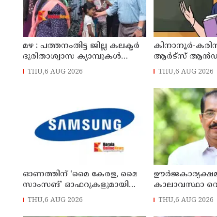
മഴ : പത്തനംതിട്ട ജില്ല കലക്ടർ
കിനാനൂർ-കരിന
ദുരിതാശ്വാസ ക്യാമ്പുകൾ
ആർട്‌സ് ആൻ
സന്ദർശിച്ചു
കോളേജിൽ അധ
THU,6 AUG 2026
THU,6 AUG 2026
നിയമനം
ഓണത്തിന് ‘മൈ കേരള, മൈ
ഊർജകാര്യക്ഷമ 
സാംസങ്’ ഓഫറുകളുമായി
കാലാവസ്ഥാ വെല
സാംസങ് ഇന്ത്യ
നേരിടാനുള്ള അ
THU,6 AUG 2026
THU,6 AUG 2026
മന്ത്രി സണ്ണി 