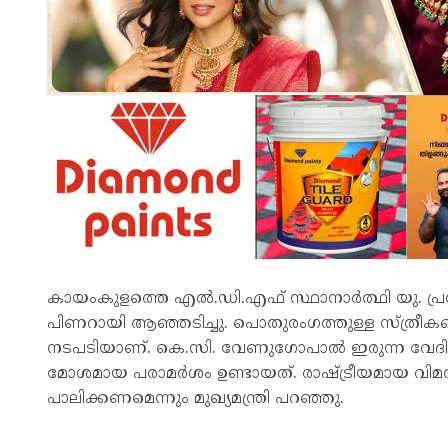
കായംകുളത്തെ എൽ.ഡി.എഫ് സ്ഥാനാർത്ഥി യു. പ്ര
പിണറായി ആഞ്ഞടിച്ചു. പൊതുരംഗത്തുള്ള സ്ത്രീകള
നടപടിയാണ്. കെ.സി. വേണുഗോപാൽ ഇരുന്ന വേദി
മോശമായ പരാമർശം ഉണ്ടായത്. രാഷ്ട്രീയമായ വിമർശ
പാലിക്കണമെന്നും മുഖ്യമന്ത്രി പറഞ്ഞു.