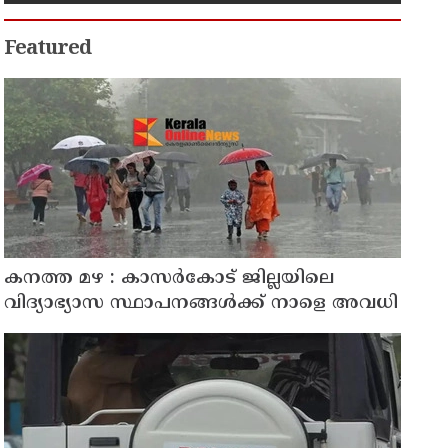
സംരക്ഷണ കമ്മീഷന്റെ പുതിയ
ഡിജിറ്റൽ സംരംഭം
Featured
കനത്ത മഴ : കാസർകോട് ജില്ലയിലെ
വിദ്യാഭ്യാസ സ്ഥാപനങ്ങൾക്ക് നാളെ അവധി