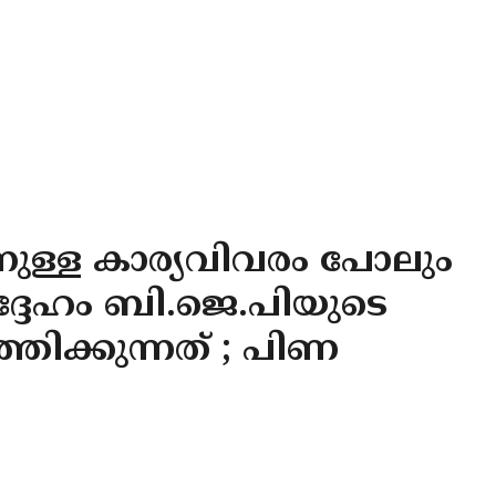
നുള്ള കാര്യവിവരം പോലും
അദ്ദേഹം ബി.ജെ.പിയുടെ
തിക്കുന്നത് ; പിണ