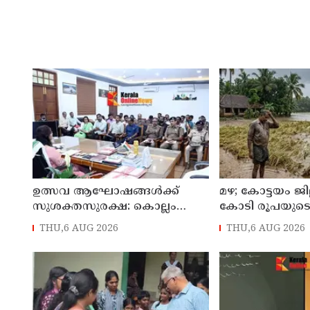
ഉത്സവ ആഘോഷങ്ങൾക്ക്
മഴ; കോട്ടയം ജി
സുശക്തസുരക്ഷ: കൊല്ലം
കോടി രൂപയുട
ജില്ലാ കലക്ടർ
THU,6 AUG 2026
THU,6 AUG 2026