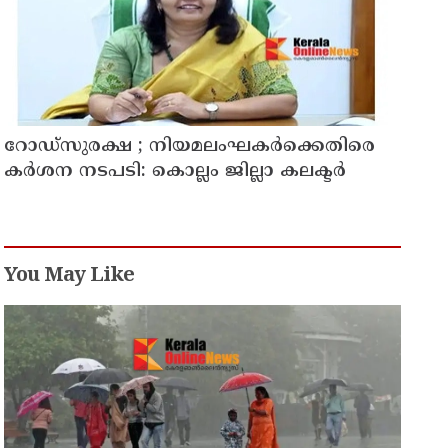
റോഡ്‌സുരക്ഷ ; നിയമലംഘകർക്കെതിരെ
കർശന നടപടി: കൊല്ലം ജില്ലാ കലക്ടർ
You May Like