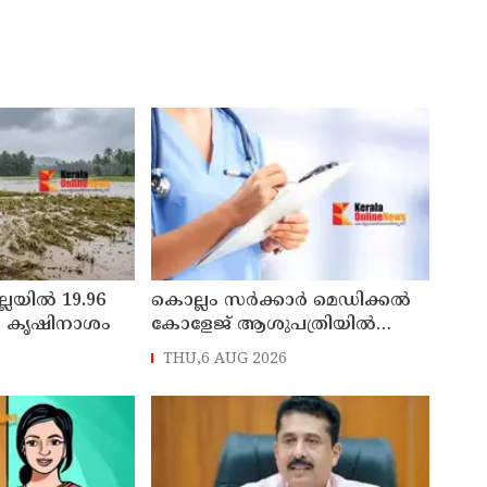
ല്ലയിൽ 19.96
കൊല്ലം സർക്കാർ മെഡിക്കൽ
െ കൃഷിനാശം
കോളേജ് ആശുപത്രിയിൽ
സ്റ്റാഫ് നഴ്‌സ് ട്രെയിനി നിയമനം
THU,6 AUG 2026