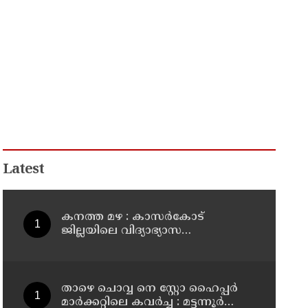
Latest
കനത്ത മഴ : കാസർകോട്
ജില്ലയിലെ വിദ്യാഭ്യാസ
സ്ഥാപനങ്ങൾക്ക് നാളെ അവധി
താഴെ ചൊവ്വ നെ സ്റ്റോ ഹൈപ്പർ
മാർക്കറ്റിലെ കവർച്ച : മട്ടന്നൂർ