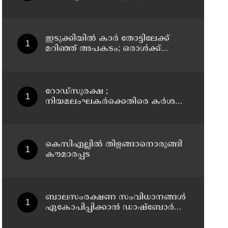
സ്വദേശിനികളായ നാല് പ്രതികൾ
പിടിയിൽ
ഇടുക്കിയിൽ കാർ തോട്ടിലേക്ക്
മറിഞ്ഞ് അപകടം; ഒരാൾക്ക്
ദാരുണാന്ത്യം
റോഡ്‌സുരക്ഷ ;
നിയമലംഘകർക്കെതിരെ കർശന
നടപടി: കൊല്ലം ജില്ലാ കലക്ടർ
കെസിഎല്ലിൽ തിളങ്ങാനൊരുങ്ങി
കൗമാരപ്പട
ബാലസംരക്ഷണ സംവിധാനങ്ങൾ
ഏകോപിപ്പിക്കാൻ ഡാഷ്ബോർഡ്;
സംസ്ഥാന ബാലാവകാശ