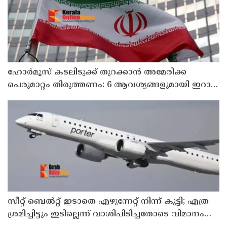
ഹോര്‍മൂസ് കടലിടുക്ക് തുറക്കാന്‍ അമേരിക്ക
പെരുമാറ്റം തിരുത്തണം: 6 ആവശ്യങ്ങളുമായി ഇറാന്‍
ദേശീയ സുരക്ഷാ കൗണ്‍സില്‍
സീറ്റ് ബെല്‍റ്റ് ഇടാതെ എഴുന്നേറ്റ് നിന്ന് കുട്ടി; എത്ര
ശ്രമിച്ചിട്ടും ഇടില്ലെന്ന് വാശിപിടിച്ചതോടെ വിമാനം
റദ്ദാക്കി