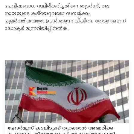
പേവിഷബാധ സ്ഥിരീകരിച്ചതിനെ തുടർന്ന്, ആ
നായയുടെ കടിയേറ്റവരോ സമ്പർക്കം
പുലർത്തിയവരോ ഉടൻ തന്നെ ചികിത്സ തേടണമെന്ന്
ഡോക്ടർ മുന്നറിയിപ്പ് നൽകി.
ഹോര്‍മൂസ് കടലിടുക്ക് തുറക്കാന്‍ അമേരിക്ക