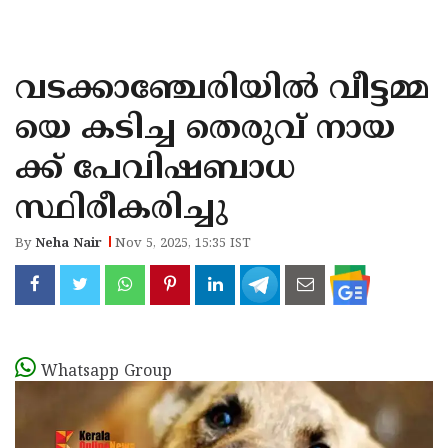
KOZHIKODE
WAYANAD
വടക്കാഞ്ചേരിയിൽ വീട്ടമ്മ
KANNUR
യെ കടിച്ച തെരുവ് നായ
KASARAGOD
ക്ക് പേവിഷബാധ
സ്ഥിരീകരിച്ചു
By
Neha Nair
Nov 5, 2025, 15:35 IST
Whatsapp Group