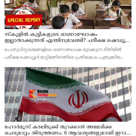
സ്‌കൂളില്‍ കുട്ടികളുടെ ഓണാഘോഷം
ഇല്ലാതാക്കുന്നത് എന്തിനുവേണ്ടി? പരീക്ഷ ഷെഡ്യൂള്‍
മാറ്റിയത് തിരുത്തുമോ?
പൊതുവിദ്യാലയങ്ങളിലെ ഓണാഘോഷം മുടക്കുന്ന രീതിയില്‍
പരീക്ഷ ഷെഡ്യൂള്‍ മാറ്റിയതിനെതിരെ പ്രതിഷേധം. പുതുക്കിയ
ടൈംടേബിള്‍ പ്രകാരം ഓണാഘോഷത്തിനായി മാറ്റിവെച്ച ദിവസവും
പരീക്ഷ നടത്തും.
ഹോര്‍മൂസ് കടലിടുക്ക് തുറക്കാന്‍ അമേരിക്ക
പെരുമാറ്റം തിരുത്തണം: 6 ആവശ്യങ്ങളുമായി ഇറാന്‍