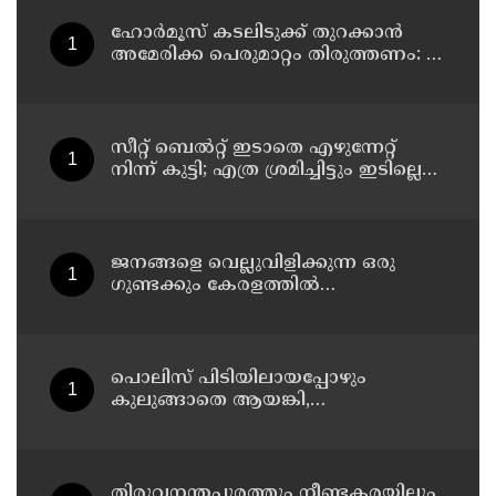
ഹോര്‍മൂസ് കടലിടുക്ക് തുറക്കാന്‍
അമേരിക്ക പെരുമാറ്റം തിരുത്തണം: 6
ആവശ്യങ്ങളുമായി ഇറാന്‍ ദേശീയ
സുരക്ഷാ കൗണ്‍സില്‍
സീറ്റ് ബെല്‍റ്റ് ഇടാതെ എഴുന്നേറ്റ്
നിന്ന് കുട്ടി; എത്ര ശ്രമിച്ചിട്ടും ഇടില്ലെന്ന്
വാശിപിടിച്ചതോടെ വിമാനം റദ്ദാക്കി
ജനങ്ങളെ വെല്ലുവിളിക്കുന്ന ഒരു
ഗുണ്ടക്കും കേരളത്തില്‍
സ്ഥാനമുണ്ടാകില്ല: രമേശ് ചെന്നിത്തല
പൊലിസ് പിടിയിലായപ്പോഴും
കുലുങ്ങാതെ ആയങ്കി,
ഒളിത്താവളങ്ങളില്‍ മാറി മാറി
താമസിച്ച് കണ്ണൂരിലെ ക്വട്ടേഷന്‍
നേതാവ്
തിരുവനന്തപുരത്തും നീണ്ടകരയിലും