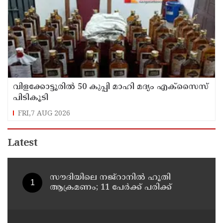
വിളക്കോട്ടൂരിൽ 50 കുപ്പി മാഹി മദ്യം എക്സൈസ്
പിടികൂടി
FRI,7 AUG 2026
Latest
സൗദിയിലെ നജ്റാനില്‍ ഹൂതി
ആക്രമണം; 11 പേര്‍ക്ക് പരിക്ക്