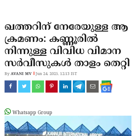
KOZHIKODE
WAYANAD
ഖത്തറിന് നേരേയുള്ള ആ
KANNUR
ക്രമണം: കണ്ണൂരിൽ
KASARAGOD
നിന്നുള്ള വിവിധ വിമാന
സർവീസുകൾ താളം തെറ്റി
By
AVANI MV
Jun 24, 2025, 12:13 IST
Whatsapp Group