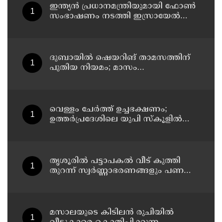
ഇന്ത്യൻ പ്രധാനമന്ത്രിയുമായി ഫോൺ
സംഭാഷണം നടത്തി ഇസ്രായേൽ
പ്രധാനമന്ത്രി ബിന‍്യമിൻ നെതന്യാഹു
ദുബായില്‍ ഷെയറിങ് താമസത്തിന്
പുതിയ നിയമം; മാസം
അവസാനത്തോടെ പ്രാബല്യത്തില്‍
വെള്ളം ചേര്‍ത്ത് ഉച്ചഭക്ഷണം;
ഉത്തര്‍പ്രദേശിലെ യുപി സ്‌കൂളില്‍
പ്രധാനാധ്യാപകന് സസ്‌പെന്‍ഷന്‍
തൃശൂരിൽ പട്ടാപകൽ വീട് കുത്തി
തുറന്ന് സ്വർണ്ണാഭരണങ്ങളും പണവും
കവർന്നു
മസാലയുടെ കിടിലൻ രുചിയിൽ