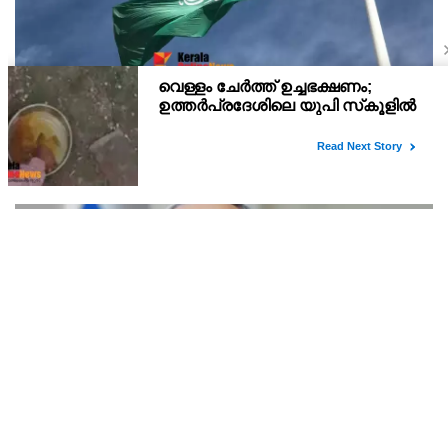
സൗദിയിലെ നജ്റാനില്‍ ഹൂതി ആക്രമണം; 11
പേര്‍ക്ക് പരിക്ക്
പരിക്കേറ്റവരില്‍ നാല് വയസ്സുള്ള കുട്ടിയും ഒരു സ്ത്രീയും
ഉള്‍പ്പെടുന്നതായി അധികൃതര്‍ വ്യക്തമാക്കി
ഇന്ത്യൻ പ്രധാനമന്ത്രിയുമായി ഫോൺ സംഭാഷണം
നടത്തി ഇസ്രായേൽ പ്രധാനമന്ത്രി ബിന‍്യമിൻ
നെതന്യാഹു