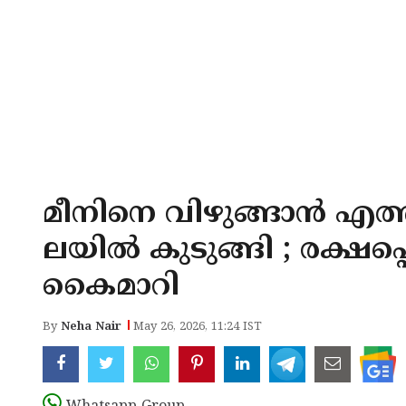
മീനിനെ വിഴുങ്ങാൻ എത്ത
ലയിൽ കുടുങ്ങി ; രക്ഷപ്പ
കൈമാറി
By
Neha Nair
May 26, 2026, 11:24 IST