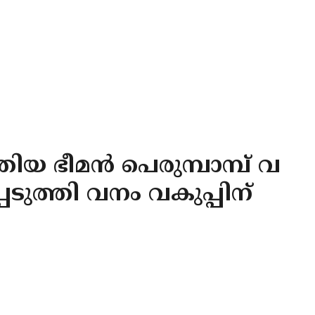
ിയ ഭീമൻ പെരുമ്പാമ്പ് വ
െടുത്തി വനം വകുപ്പിന്