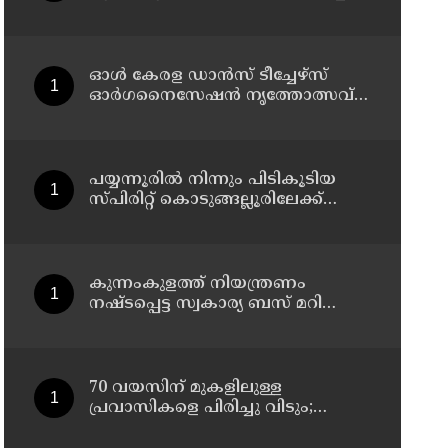
1,350 ലിറ്റർ സ്പിരിറ്റ് പിടികൂടി; രണ്ട്
പേർ അറസ്റ്റിൽ
ഓൾ കേരള ഡാൻസ് ടീച്ചേഴ്സ്
ഓർഗനൈസേഷൻ നൃത്തോത്സവ് -
2026 എട്ടിന് കണ്ണൂരിൽ
പയ്യന്നൂരിൽ നിന്നും പിടികൂടിയ
സ്പിരിറ്റ് കൊടുങ്ങല്ലൂരിലേക്ക്
എത്തിക്കാൻ പദ്ധതിയിട്ടുവെന്ന്
എക്സൈസ് ഡെപ്യൂട്ടി
കമ്മിഷണർ
കുന്നംകുളത്ത് നിയന്ത്രണം
നഷ്ടപ്പെട്ട സ്വകാര്യ ബസ് മറിഞ്ഞ
സംഭവം; മരണം രണ്ടായി,
എട്ടുപേർക്ക് പരിക്ക്
70 വയസിന് മുകളിലുള്ള
പ്രവാസികളെ പിരിച്ചു വിടും;
കടുത്ത നിലപാടുമായി കുവൈത്ത്