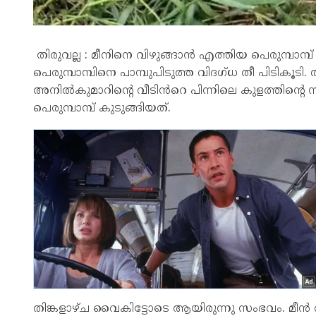
തിരുവല്ല : മീനിനെ വിഴുങ്ങാൻ എത്തിയ പെരുമ്പാമ്
പെരുമ്പാമ്പിനെ പാമ്പുപിടുത്ത വിദഗ്ധ തീ പിടികൂട
അനിൽകുമാറിന്റെ വീടിൻറെ പിന്നിലെ കുളത്തിന്റ
പെരുമ്പാമ്പ് കുടുങ്ങിയത്.
തിങ്കളാഴ്ച വൈകിട്ടോടെ ആയിരുന്നു സംഭവം. മീൻ വളർത