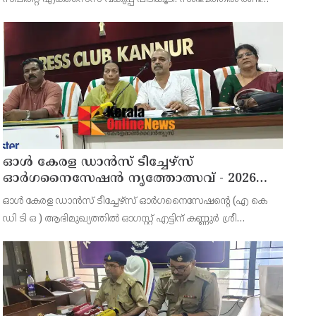
പേരെ അറസ്റ്റ് ചെയ്തു. എറണാകുളം ജില്ലയിലെ
അങ്കമാലിയിലെ കോട്ടക്കുളങ്ങരയിലെ ഹോളോബ്രിക
ഓൾ കേരള ഡാൻസ് ടീച്ചേഴ്സ്
ഓർഗനൈസേഷൻ നൃത്തോത്സവ് - 2026
എട്ടിന് കണ്ണൂരിൽ
ഓൾ കേരള ഡാൻസ് ടീച്ചേഴ്സ് ഓർഗനൈസേഷൻ്റെ (എ കെ
ഡി ടി ഒ ) ആഭിമുഖ്യത്തിൽ ഓഗസ്റ്റ് എട്ടിന് കണ്ണുർ ശ്രീ
സുന്ദരേശ്വര ക്ഷേത്രത്തിൽ നൃത്തോത്സവ്_2026 സീസൺ 2
നടത്തുമെന്ന് സംഘാടകർ കണ്ണൂർ പ്രസ് ക്ളബ്ബിൽ വാർത്താ
സമ