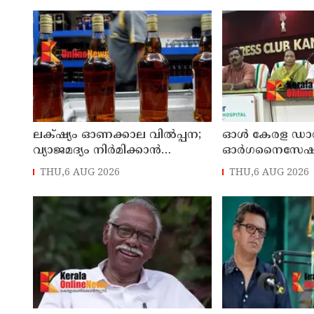
ലക്‌ഷ്യം ഓണക്കാല വിൽപ്പന;
ഓൾ കേരള ഡാൻസ്
വ്യാജമദ്യം നിർമിക്കാൻ
ഓർഗനൈസേ
എത്തിച്ച 1,350 ലിറ്റർ സ്പിരിറ്റ്
നൃത്തോത്സവ് - 2
THU,6 AUG 2026
THU,6 AUG 2026
പിടികൂടി; രണ്ട് പേർ അറസ്റ്റിൽ
കണ്ണൂരിൽ