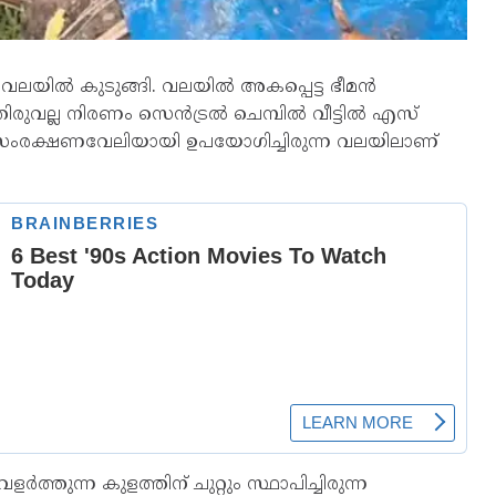
പ് വലയിൽ കുടുങ്ങി. വലയിൽ അകപ്പെട്ട ഭീമൻ
ി. തിരുവല്ല നിരണം സെൻട്രൽ ചെമ്പിൽ വീട്ടിൽ എസ്
െ സംരക്ഷണവേലിയായി ഉപയോഗിച്ചിരുന്ന വലയിലാണ്
്തുന്ന കുളത്തിന് ചുറ്റും സ്ഥാപിച്ചിരുന്ന