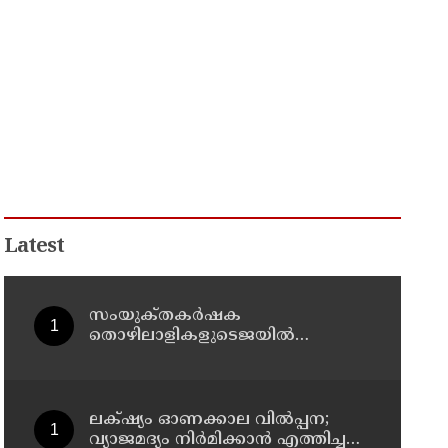
Latest
സംയുക്‌തകർഷക
തൊഴിലാളികളുടെജയിൽ
നിറക്കൽ സമരം ഓഗസ്ത് 10 ന്
ലക്‌ഷ്യം ഓണക്കാല വിൽപ്പന;
വ്യാജമദ്യം നിർമിക്കാൻ എത്തിച്ച