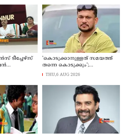
 ടീച്ചേഴ്സ്
'കൊടുക്കാനുള്ളത് സമയത്ത്
ഷൻ
തന്നെ കൊടുക്കും';
026 എട്ടിന്
പൊലീസിനെതിരെ ഭീഷണി;
THU,6 AUG 2026
അർജുൻ ആയങ്കിക്കെതിരെ
കേസെടുത്തു