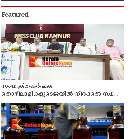
Featured
സംയുക്‌തകർഷക
തൊഴിലാളികളുടെജയിൽ നിറക്കൽ സമരം
ഓഗസ്ത് 10 ന്