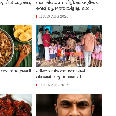
്ററില്‍ കൂവല്‍,
സംഘിയെന്ന വിളി; രാഷ്ട്രീയം
വെളിപ്പെടുത്തിയിട്ടില്ല, ഒരു
ന്ന്
പാര്‍ട്ടിയും അംഗത്വത്തിന്
THU,6 AUG 2026
 സഞ്ജയ്
സമീപിച്ചിട്ടില്ലെന്ന് ആര്‍ മാധവന്‍
ഒരു നാലുമണി
ഹിരോഷിമ നാഗസാക്കി
ദിനത്തിന്റെ ഭാഗമായി
യുദ്ധവിരുദ്ധ ബാഡ്ജ്
THU,6 AUG 2026
വിതരണത്തിന്റെ തളിപ്പറമ്പ്
ഏരിയാതല ഉദ്ഘാടനം
ആന്തൂർ എഎൽപി സ്കൂളിൽ
വച്ച് നടന്നു