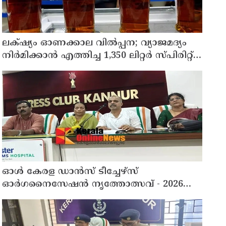
ലക്‌ഷ്യം ഓണക്കാല വിൽപ്പന; വ്യാജമദ്യം
നിർമിക്കാൻ എത്തിച്ച 1,350 ലിറ്റർ സ്പിരിറ്റ്
പിടികൂടി; രണ്ട് പേർ അറസ്റ്റിൽ
ഓൾ കേരള ഡാൻസ് ടീച്ചേഴ്സ്
ഓർഗനൈസേഷൻ നൃത്തോത്സവ് - 2026
എട്ടിന് കണ്ണൂരിൽ