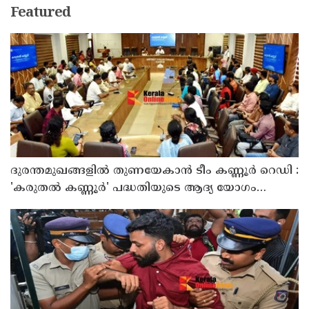
Featured
ദുരന്തമുഖങ്ങളിൽ തുണയേകാൻ ടീം കണ്ണൂർ റെഡി :
'കരുതൽ കണ്ണൂർ' പദ്ധതിയുടെ ആദ്യ യോഗം
ചേർന്നു