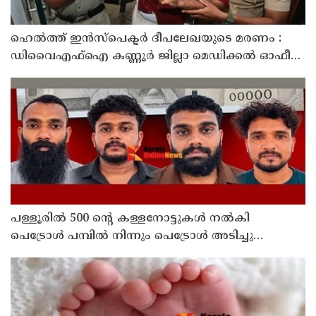
ഹെൽത്ത് ഇൻസ്പെക്ടർ ദീപലേഖയുടെ മരണം :
ഡിവൈഎഫ്‌ഐ കണ്ണൂർ ജില്ലാ മെഡിക്കൽ ഓഫീസ്
ഉപരോധിച്ചു
പള്ളൂരിൽ 500 ൻ്റെ കള്ളനോട്ടുകൾ നൽകി
പെട്രോൾ പമ്പിൽ നിന്നും പെട്രോൾ അടിച്ചു
കബളിപ്പിച്ച 4 പേർ അറസ്റ്റിൽ