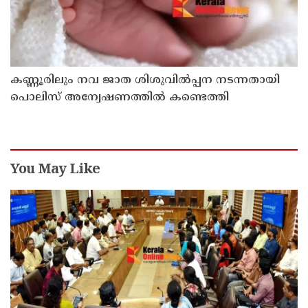
കണ്ണൂരിലും നവ ജാത ശിശുവിൽപ്പന നടന്നതായി
പൊലിസ് അന്വേഷണത്തിൽ കണ്ടെത്തി
You May Like