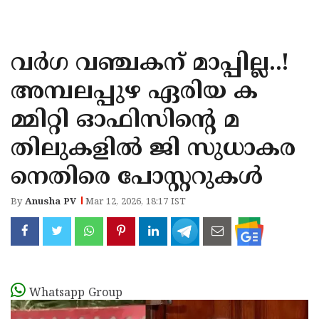
KOZHIKODE
WAYANAD
വർഗ വഞ്ചകന് മാപ്പില്ല..!
KANNUR
അമ്പലപ്പുഴ ഏരിയ ക
KASARAGOD
മ്മിറ്റി ഓഫിസിന്‍റെ മ
തിലുകളിൽ ജി സുധാകര
നെതിരെ പോസ്റ്ററുകൾ
By
Anusha PV
Mar 12, 2026, 18:17 IST
Whatsapp Group