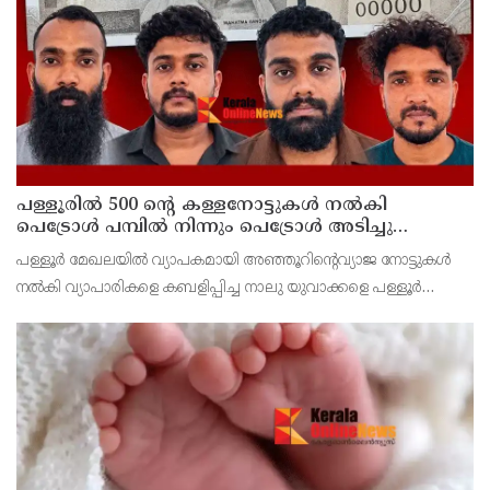
ജില്ലാ മെഡിക്കൽ ഓഫീസ്‌ ഉപരോധിച്ചു.
പള്ളൂരിൽ 500 ൻ്റെ കള്ളനോട്ടുകൾ നൽകി
പെട്രോൾ പമ്പിൽ നിന്നും പെട്രോൾ അടിച്ചു
കബളിപ്പിച്ച 4 പേർ അറസ്റ്റിൽ
പള്ളൂർ മേഖലയിൽ വ്യാപകമായി അഞ്ഞൂറിൻ്റെവ്യാജ നോട്ടുകൾ
നൽകി വ്യാപാരികളെ കബളിപ്പിച്ച നാലു യുവാക്കളെ പള്ളൂർ
പൊലീസ് പിടികൂടി. വളയം സ്വദേശികളായ സായന്ത്(32) ഷിജിത്ത്
(27) അക്ഷയ് (29) തൂണേരി സ്വദേശി രജിത്ത് (