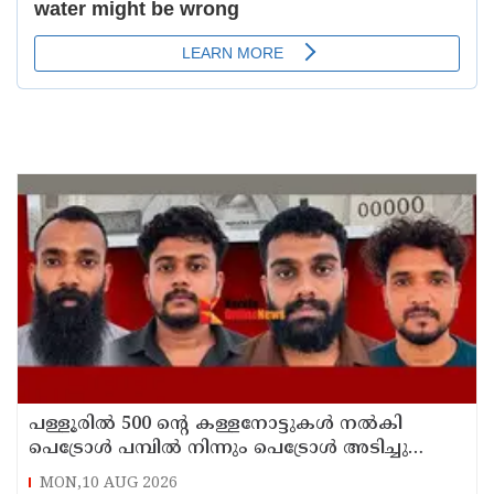
പള്ളൂരിൽ 500 ൻ്റെ കള്ളനോട്ടുകൾ നൽകി
പെട്രോൾ പമ്പിൽ നിന്നും പെട്രോൾ അടിച്ചു
കബളിപ്പിച്ച 4 പേർ അറസ്റ്റിൽ
MON,10 AUG 2026