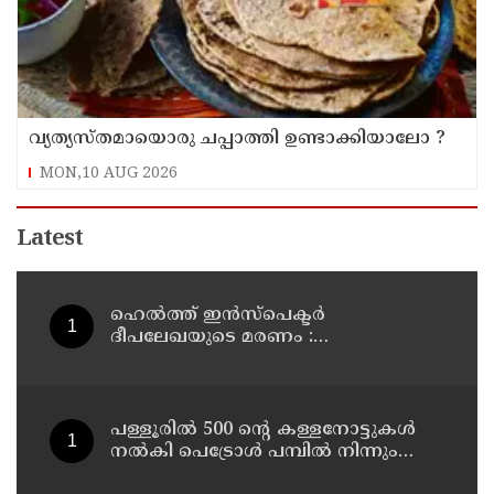
വ്യത്യസ്തമായൊരു ചപ്പാത്തി ഉണ്ടാക്കിയാലോ ?
MON,10 AUG 2026
Latest
ഹെൽത്ത് ഇൻസ്പെക്ടർ
ദീപലേഖയുടെ മരണം :
ഡിവൈഎഫ്‌ഐ കണ്ണൂർ ജില്ലാ
മെഡിക്കൽ ഓഫീസ് ഉപരോധിച്ചു
പള്ളൂരിൽ 500 ൻ്റെ കള്ളനോട്ടുകൾ
നൽകി പെട്രോൾ പമ്പിൽ നിന്നും
പെട്രോൾ അടിച്ചു കബളിപ്പിച്ച 4 പേർ