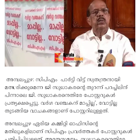
അമ്പലപ്പുഴ: സിപിഎം പാർട്ടി വിട്ട് സ്വതന്ത്രനായി
മത്സരിക്കുമെന്ന ജി സുധാകരന്റെ തുറന്ന് പറച്ചിലിന്
പിന്നാലെ ജി. സുധാകരനെതിരേ പോസ്റ്ററുകൾ
പ്രത‍്യക്ഷപ്പെട്ടു. വർഗ വഞ്ചകന് മാപ്പില്ല', വോട്ടില്ല
തുടങ്ങിയ വാചകങ്ങളാണ് പോസ്റ്ററിലുള്ളത്.
അമ്പലപ്പുഴ ഏരിയ കമ്മിറ്റി ഓഫിസിന്‍റെ
മതിലുകളിലാണ് സിപിഎം പ്രവർത്തകർ പോസ്റ്ററുകൾ
പതിപ്പിച്ചിട്ടുള്ളത്. അതേസമയം, സുധാകരനെതിരേ