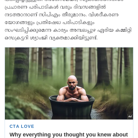
പ്രചാരണ പരിപാടികൾ വരും ദിവസങ്ങളിൽ
നടത്താനാണ് സിപിഎം തീരുമാനം. വിശദീകരണ
യോഗങ്ങളും പ്രതിഷേധ പരിപാടികളും
സംഘടിപ്പിക്കുമെന്ന കാര‍്യം അമ്പലപ്പുഴ ഏരിയ കമ്മിറ്റി
സെക്രട്ടറി ശ‍്യാംജി വ‍്യക്തമാക്കിയിട്ടുണ്ട്.