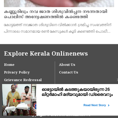
കണ്ണൂരിലും നവ ജാത ശിശുവിൽപ്പന നടന്നതായി
പൊലിസ് അന്വേഷണത്തിൽ കണ്ടെത്തി
കോട്ടയത്ത് നവജാത ശിശുവിനെ വിൽക്കാൻ ശ്രമിച്ച സംഭവത്തിന്
പിന്നാലെ സമാനമായ രണ്ട് കേസുകൾ കൂടി കണ്ടെത്തി പൊലീസ്.
തൊടുപുഴയിലെ ആശുപത്രിയിൽ പ്രസവിച്ച കുട്ടിയെ വിറ്റത്
കൊല്ലത്താണെന്ന് പൊലീസ് കണ്ടെത്തി. മറ്റൊര
Explore Kerala Onlinenews
Home
About Us
Privacy Policy
Contact Us
Grievance Redressal
Copyright © 2024 keralaonlinenews