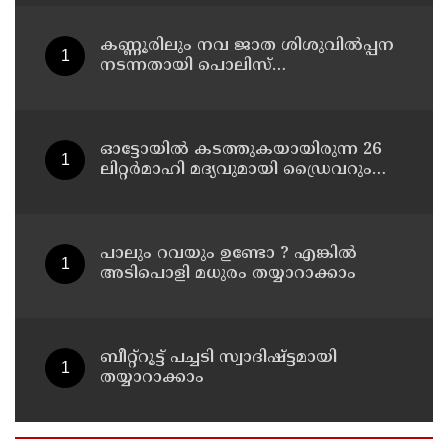
അറസ്റ്റിൽ
കണ്ണൂരിലും നവ ജാത ശിശുവിൽപ്പന
നടന്നതായി പൊലിസ്
അന്വേഷണത്തിൽ കണ്ടെത്തി
ഓട്ടോയിൽ കടത്തുകയായിരുന്ന 26
ലിറ്റർമാഹി മദ്യവുമായി ഡ്രൈവറും
അതിഥി തൊഴിലാളിയും എക്സൈസ്
പിടിയിൽ
പാലും റവയും ഉണ്ടോ ? എങ്കിൽ
അടിപൊളി മധുരം തയ്യാറാക്കാം
ബീറ്റ്റൂട്ട് പച്ചടി സ്വാദിഷ്ട്ടമായി
തയ്യാറാക്കാം