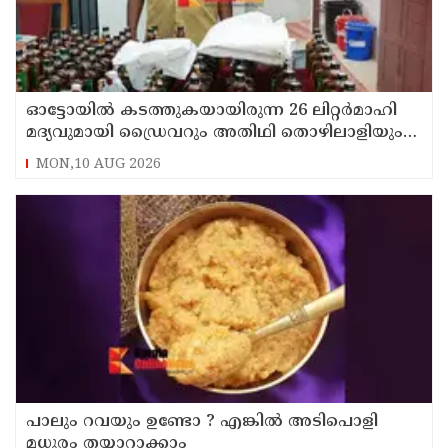
ഓട്ടോയിൽ കടത്തുകയായിരുന്ന 26 ലിറ്റർമാഹി
മദ്യവുമായി ഡ്രൈവറും അതിഥി തൊഴിലാളിയും
എക്സൈസ് പിടിയിൽ
MON,10 AUG 2026
പാലും റവയും ഉണ്ടോ ? എങ്കിൽ അടിപൊളി
മധുരം തയ്യാറാക്കാം