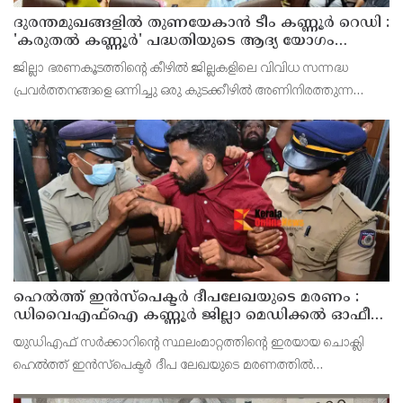
ദുരന്തമുഖങ്ങളിൽ തുണയേകാൻ ടീം കണ്ണൂർ റെഡി :
'കരുതൽ കണ്ണൂർ' പദ്ധതിയുടെ ആദ്യ യോഗം
ചേർന്നു
ജില്ലാ ഭരണകൂടത്തിന്റെ കീഴിൽ ജില്ലകളിലെ വിവിധ സന്നദ്ധ
പ്രവർത്തനങ്ങളെ ഒന്നിച്ചു ഒരു കുടക്കീഴിൽ അണിനിരത്തുന്ന
'കരുതൽ കണ്ണൂർ' പദ്ധതിയുടെ ആലോചനാ യോഗത്തിന്
എത്തിച്ചേർന്ന ജനക്കൂട്ടം കനിവൂറും കണ്ണൂരിന്റെ തെള
ഹെൽത്ത് ഇൻസ്പെക്ടർ ദീപലേഖയുടെ മരണം :
ഡിവൈഎഫ്‌ഐ കണ്ണൂർ ജില്ലാ മെഡിക്കൽ ഓഫീസ്
ഉപരോധിച്ചു
യുഡിഎഫ്‌ സർക്കാറിന്റെ സ്ഥലംമാറ്റത്തിന്റെ ഇരയായ ചൊക്ലി
ഹെൽത്ത്‌ ഇൻസ്‌പെക്ടർ ദീപ ലേഖയുടെ മരണത്തിൽ
പ്രതിഷേധിച്ച്‌ ഡിവൈഎഫ്‌ഐ ജില്ലാ കമ്മിറ്റിയുടെ നേതൃത്വത്തിൽ