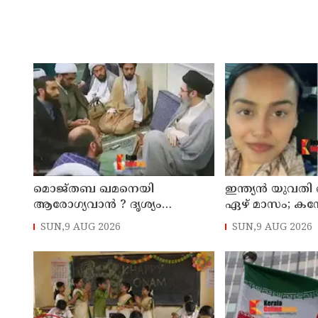
മൊജ്തബ ഖമനെയി
ഇന്ത്യന്‍ യുവതി ക
ആരോഗ്യവാന്‍ ? ദൃശ്യം
ഏഴ് മാസം; കന
പുറത്തുവിട്ട് ഇറാന്‍ മാധ്യമം
പൗരനായ പങ്കാളി
SUN,9 AUG 2026
SUN,9 AUG 2026