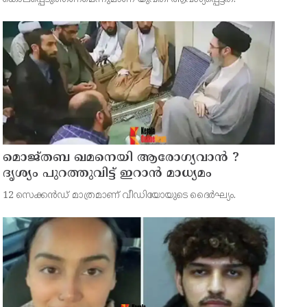
സുഹൃത്തും ഒളിവില്‍
മൊജ്തബ ഖമനെയി ആരോഗ്യവാന്‍ ?
ദൃശ്യം പുറത്തുവിട്ട് ഇറാന്‍ മാധ്യമം
12 സെക്കന്‍ഡ് മാത്രമാണ് വീഡിയോയുടെ ദൈര്‍ഘ്യം.