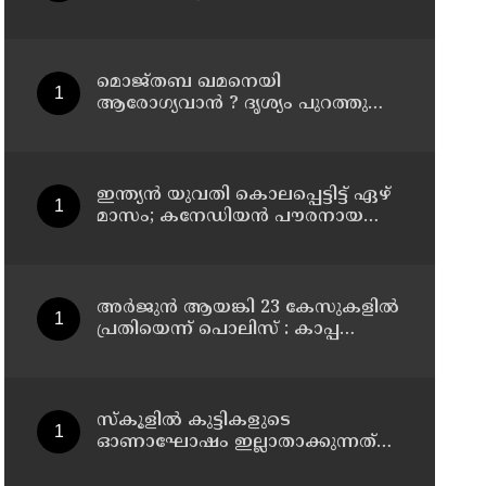
കൊലപ്പെടുത്തി മരണം
റോഡപകടമാക്കി മാറ്റാന്‍
കാമുകനുമായി പദ്ധതിയിട്ട
യുവതിയും സുഹൃത്തും ഒളിവില്‍
മൊജ്തബ ഖമനെയി
ആരോഗ്യവാന്‍ ? ദൃശ്യം പുറത്തുവിട്ട്
ഇറാന്‍ മാധ്യമം
ഇന്ത്യന്‍ യുവതി കൊലപ്പെട്ടിട്ട് ഏഴ്
മാസം; കനേഡിയന്‍ പൗരനായ
പങ്കാളി അറസ്റ്റില്‍
അര്‍ജുന്‍ ആയങ്കി 23 കേസുകളില്‍
പ്രതിയെന്ന് പൊലിസ് : കാപ്പ
ചുമത്തി ജയിലില്‍ അടക്കാന്‍
നീക്കം
സ്‌കൂളില്‍ കുട്ടികളുടെ
ഓണാഘോഷം ഇല്ലാതാക്കുന്നത്
എന്തിനുവേണ്ടി? പരീക്ഷ ഷെഡ്യൂള്‍