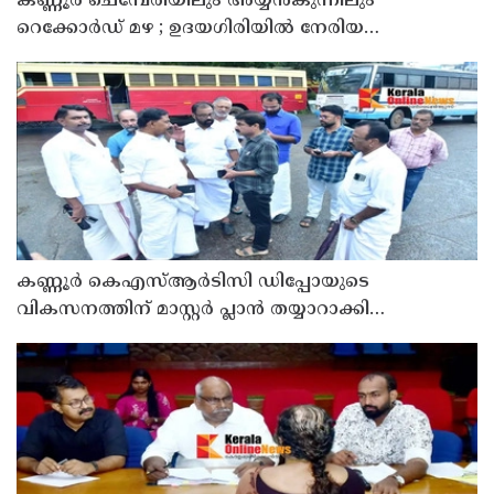
കണ്ണൂർ ചെമ്പേരിയിലും അയ്യൻകുന്നിലും
റെക്കോർഡ് മഴ ; ഉദയഗിരിയിൽ നേരിയ
ഉരുൾപൊട്ടൽ; 13 പേരെ ക്യാമ്പിലേക്ക് മാറ്റി
കണ്ണൂർ കെഎസ്ആർടിസി ഡിപ്പോയുടെ
വികസനത്തിന് മാസ്റ്റർ പ്ലാൻ തയ്യാറാക്കി
സമർപ്പിക്കും : ടി ഒ മോഹനൻ എം എൽ എ