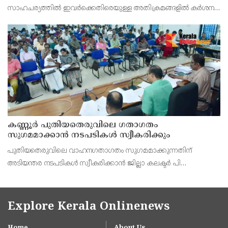
സാഹചര്യത്തിൽ ഇവർക്കെതിരെയുള്ള അതിക്രമങ്ങളിൽ കർശന
നടപടി സ്വീകരിക്കുമെന്ന് വയോജന കമ്മീഷൻ ചെയർമാൻ അഡ്വ.
കെ. സോമപ്രസാദ്.
കണ്ണൂർ പുതിയതെരുവിലെ ഗതാഗതം
സുഗമമാക്കാന്‍ നടപടികള്‍ സ്വീകരിക്കും
പുതിയതെരുവിലെ വാഹനഗതാഗതം സുഗമമാക്കുന്നതിന്
അടിയന്തര നടപടികള്‍ സ്വീകരിക്കാന്‍ ജില്ലാ കലക്ടര്‍ പി
വിഷ്ണുരാജിന്റെ നേതൃത്വത്തില്‍ ചേര്‍ന്ന യോഗത്തില്‍ തീരുമാനം.
Explore Kerala Onlinenews
Home
About Us