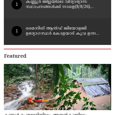
കണ്ണൂർ ജില്ലയിലെ വിദ്യാഭ്യാസ
സ്ഥാപനങ്ങള്‍ക്ക് നാളെ(8/8/26)
അവധി പ്രഖ്യാപിച്ചു
മൈനിങ് ആൻഡ്​ ജിയോളജി
ഉദ്യോഗസ്ഥർ കോളയാട് കൂവ ഉന്നതി
സന്ദർശിച്ചു
Featured