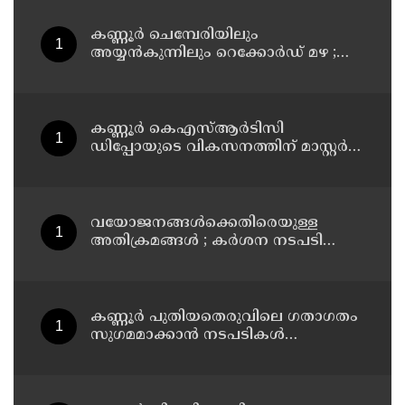
കണ്ണൂർ ചെമ്പേരിയിലും
അയ്യൻകുന്നിലും റെക്കോർഡ് മഴ ;
ഉദയഗിരിയിൽ നേരിയ ഉരുൾപൊട്ടൽ;
13 പേരെ ക്യാമ്പിലേക്ക് മാറ്റി
കണ്ണൂർ കെഎസ്ആർടിസി
ഡിപ്പോയുടെ വികസനത്തിന് മാസ്റ്റർ
പ്ലാൻ തയ്യാറാക്കി സമർപ്പിക്കും : ടി ഒ
മോഹനൻ എം എൽ എ
വയോജനങ്ങൾക്കെതിരെയുള്ള
അതിക്രമങ്ങൾ ; കർശന നടപടി
സ്വീകരിക്കുമെന്ന് കമ്മീഷൻ
കണ്ണൂർ പുതിയതെരുവിലെ ഗതാഗതം
സുഗമമാക്കാന്‍ നടപടികള്‍
സ്വീകരിക്കും