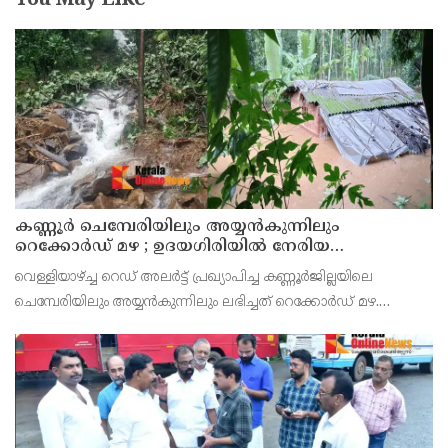
You May Like
കണ്ണൂർ ചെമ്പേരിയിലും അയ്യൻകുന്നിലും
റെക്കോർഡ് മഴ ; ഉദയഗിരിയിൽ നേരിയ
ഉരുൾപൊട്ടൽ; 13 പേരെ ക്യാമ്പിലേക്ക് മാറ്റി
വെള്ളിയാഴ്ച്ച റെഡ് അലർട്ട് പ്രഖ്യാപിച്ച കണ്ണൂർജില്ലയിലെ
ചെമ്പേരിയിലും അയ്യൻകുന്നിലും ലഭിച്ചത് റെക്കോർഡ് മഴ.
രാവിലെ 8.30 മുതലുള്ള ഏഴ് മണിക്കൂറിൽ ചെമ്പേരിയിൽ ലഭിച്ച 96
മില്ലിമീറ്റർ മഴ ആ സമയം സംസ്ഥാനത്ത