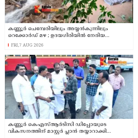
കണ്ണൂർ ചെമ്പേരിയിലും അയ്യൻകുന്നിലും
റെക്കോർഡ് മഴ ; ഉദയഗിരിയിൽ നേരിയ
ഉരുൾപൊട്ടൽ; 13 പേരെ ക്യാമ്പിലേക്ക് മാറ്റി
FRI,7 AUG 2026
കണ്ണൂർ കെഎസ്ആർടിസി ഡിപ്പോയുടെ
വികസനത്തിന് മാസ്റ്റർ പ്ലാൻ തയ്യാറാക്കി