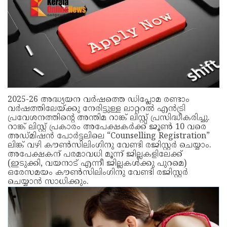
2025-26 അദ്ധ്യയന വർഷത്തെ ഡിപ്ലോമ രണ്ടാം
വർഷത്തിലേയ്ക്കു നേരിട്ടുള്ള ലാറ്ററൽ എൻട്രി
പ്രവേശനത്തിന്റെ അന്തിമ റാങ്ക് ലിസ്റ്റ് പ്രസിദ്ധീകരിച്ചു.
റാങ്ക് ലിസ്റ്റ് പ്രകാരം അപേക്ഷകർക്ക് ജൂൺ 10 വരെ
അഡ്മിഷൻ പോർട്ടലിലെ “Counselling Registration”
ലിങ്ക് വഴി കൗൺസിലിംഗിനു വേണ്ടി രജിസ്റ്റർ ചെയ്യാം.
അപേക്ഷകന് പരമാവധി മൂന്ന് ജില്ലകളിലേക്ക്
(ഇടുക്കി, വയനാട് എന്നീ ജില്ലകൾക്കു പുറമെ)
ഒരേസമയം കൗൺസിലിംഗിനു വേണ്ടി രജിസ്റ്റർ
ചെയ്യാൻ സാധിക്കും.