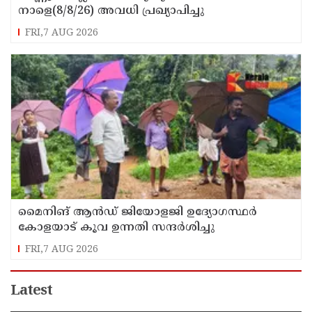
നാളെ(8/8/26) അവധി പ്രഖ്യാപിച്ചു
FRI,7 AUG 2026
മൈനിങ് ആൻഡ്​ ജിയോളജി ഉദ്യോഗസ്ഥർ
കോളയാട് കൂവ ഉന്നതി സന്ദർശിച്ചു
FRI,7 AUG 2026
Latest