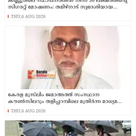
കണ്ണൂരിലെ സ്ഥാപനത്തിൽ നിന്ന് 30 ലക്ഷത്തിന്റെ
സിഗരറ്റ് മോഷണം: തമിഴ്‌നാട് സ്വദേശിയായ
സെയിൽസ്മാൻ തെങ്കാശിയിൽ പിടിയിൽ
THU,6 AUG 2026
കേരള മുസ്‌ലിം ജമാഅത്ത് സംസ്ഥാന
കൗൺസിലറും തളിപ്പറമ്പിലെ മുതിർന്ന മാധ്യമ
പ്രവർത്തകനുമായ ബി എ അലി മൊഗ്രാൽ
THU,6 AUG 2026
നിര്യാതനായി