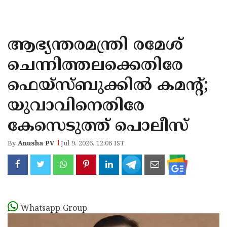
KOZHIKODE
WAYANAD
ആഭ്യന്തരമന്ത്രി രമേശ്
KANNUR
ചെന്നിത്തലക്കെതിരേ
KASARAGOD
ഫെയ്സ്ബുക്കിൽ കമന്‍റ്;
യുവാവിനെതിരേ
കേസെടുത്ത് പൊലീസ്
By
Anusha PV
Jul 9, 2026, 12:06 IST
Whatsapp Group