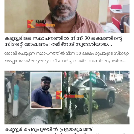
കണ്ണൂരിലെ സ്ഥാപനത്തിൽ നിന്ന് 30 ലക്ഷത്തിന്റെ
സിഗരറ്റ് മോഷണം: തമിഴ്‌നാട് സ്വദേശിയായ
സെയിൽസ്മാൻ തെങ്കാശിയിൽ പിടിയിൽ
ജോലി ചെയ്യുന്ന സ്ഥാപനത്തിൽ നിന്ന് 30 ലക്ഷം രൂപയുടെ സിഗരറ്റ്
ഉൽപ്പന്നങ്ങൾ ഘട്ടംഘട്ടമായി കവർച്ച ചെയ്ത കേസിലെ പ്രതിയെ
കണ്ണൂർ ടൗൺ പോലീസ് അറസ്റ്റ് ചെയ്തു. തമിഴ്‌നാട് വിരുതുനഗർ
സ്വദേശിയായ വേൽമുരുകൻ (40) ആണ
കണ്ണൂർ ചെറുപുഴയിൽ പ്രളയമുഖത്ത്