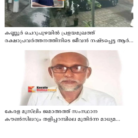
കണ്ണൂർ ചെറുപുഴയിൽ പ്രളയമുഖത്ത്
രക്ഷാപ്രവർത്തനത്തിനിടെ ജീവൻ നഷ്ടപ്പെട്ട ആർ.
രാജേഷിൻ്റെ ഭൗതിക ശരീരത്തോട് അനാദരവ്
കാണിച്ചതായി ആരോപണം
കേരള മുസ്‌ലിം ജമാഅത്ത് സംസ്ഥാന
കൗൺസിലറും തളിപ്പറമ്പിലെ മുതിർന്ന മാധ്യമ
പ്രവർത്തകനുമായ ബി എ അലി മൊഗ്രാൽ
നിര്യാതനായി