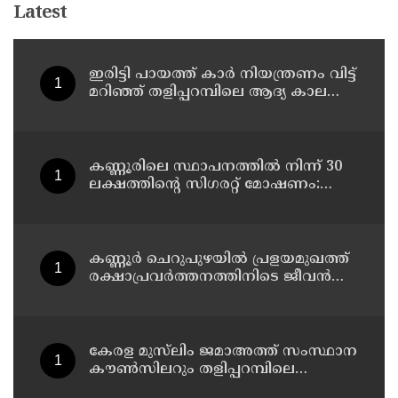
Latest
ഇരിട്ടി പായത്ത് കാർ നിയന്ത്രണം വിട്ട്
മറിഞ്ഞ് തളിപ്പറമ്പിലെ ആദ്യ കാല
കോണ്‍ഗ്രസ് നേതാവ് മരിച്ചു
കണ്ണൂരിലെ സ്ഥാപനത്തിൽ നിന്ന് 30
ലക്ഷത്തിന്റെ സിഗരറ്റ് മോഷണം:
തമിഴ്‌നാട് സ്വദേശിയായ
സെയിൽസ്മാൻ തെങ്കാശിയിൽ
പിടിയിൽ
കണ്ണൂർ ചെറുപുഴയിൽ പ്രളയമുഖത്ത്
രക്ഷാപ്രവർത്തനത്തിനിടെ ജീവൻ
നഷ്ടപ്പെട്ട ആർ. രാജേഷിൻ്റെ ഭൗതിക
ശരീരത്തോട് അനാദരവ്
കാണിച്ചതായി ആരോപണം
കേരള മുസ്‌ലിം ജമാഅത്ത് സംസ്ഥാന
കൗൺസിലറും തളിപ്പറമ്പിലെ
മുതിർന്ന മാധ്യമ പ്രവർത്തകനുമായ